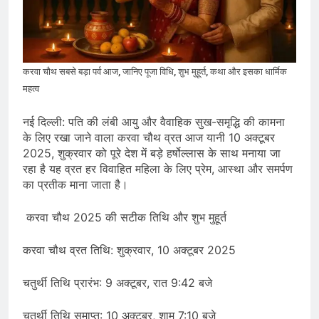
जारी किया, दिल्ली-NCR समेत कई क्षेत्रों में
जलभराव और बाढ़ की आशंका
August 6, 2026
जंतर-मंतर पुलिस कार्रवाई पर संसद में विपक्ष
का हंगामा तेज़, सरकार से जवाब की मांग
August 6, 2026
करवा चौथ सबसे बड़ा पर्व आज, जानिए पूजा विधि, शुभ मुहूर्त, कथा और इसका धार्मिक
राष्ट्रीय हथकरघा दिवस की तैयारियाँ तेज़,
महत्व
देशभर में बुनकरों और हस्तशिल्प प्रदर्शनियों का
होगा आयोजन
August 5, 2026
नई दिल्ली: पति की लंबी आयु और वैवाहिक सुख-समृद्धि की कामना
के लिए रखा जाने वाला करवा चौथ व्रत आज यानी 10 अक्टूबर
2025, शुक्रवार को पूरे देश में बड़े हर्षोल्लास के साथ मनाया जा
रहा है यह व्रत हर विवाहित महिला के लिए प्रेम, आस्था और समर्पण
का प्रतीक माना जाता है।
करवा चौथ 2025 की सटीक तिथि और शुभ मुहूर्त
करवा चौथ व्रत तिथि: शुक्रवार, 10 अक्टूबर 2025
चतुर्थी तिथि प्रारंभ: 9 अक्टूबर, रात 9:42 बजे
चतुर्थी तिथि समाप्त: 10 अक्टूबर, शाम 7:10 बजे