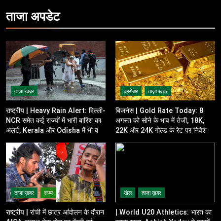
ताजा
अपडेट
ताज़ा ख़बर
कारोबार
ताज़ा ख़बर
राष्ट्रीय | Heavy Rain Alert: दिल्ली-
बिजनेस | Gold Rate Today: 8
NCR समेत कई राज्यों में भारी बारिश का
अगस्त को सोने के भाव में तेजी, 18K,
अलर्ट, Kerala और Odisha में भी बढ़ी
22K और 24K गोल्ड के रेट पर निवेशकों
चिंता
की नजर
ताज़ा ख़बर
राज्य
खेल
ताज़ा ख़बर
राष्ट्रीय | रांची में छात्र आंदोलन के दौरान
| World U20 Athletics: भारत का