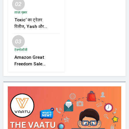
02
ताज़ा ख़बर
Toxic’ का ट्रेलर
रिलीज, Yash और
Kiara Advani की
जोड़ी ने मचाई हलचल,
03
फिल्म को लेकर बढ़ी
टेक्नोलॉजी
दर्शकों की उत्सुकता
Amazon Great
Freedom Sale
2026 में Samsung,
OnePlus और
Xiaomi समेत कई
स्मार्टफोन्स पर बड़े
डिस्काउंट