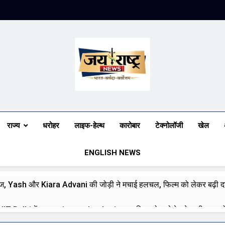
Jai Rashtra N
हिंदी समाचार
राज्य
धरोहर
लाइफ-हेल्थ
कारोबार
टेक्नोलॉजी
खेल
ENGLISH NEWS
ज, Yash और Kiara Advani की जोड़ी ने मचाई हलचल, फिल्म को लेकर बढ़ी दर्
े IIT Delhi में emerging technologies पर दिया जोर, बोले—देश की जरूरतों