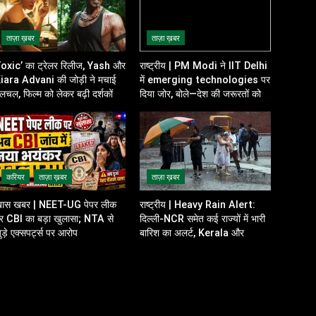
ताज़ा ख़बर
ताज़ा ख़बर
oxic’ का ट्रेलर रिलीज, Yash और
राष्ट्रीय | PM Modi ने IIT Delhi
iara Advani की जोड़ी ने मचाई
में emerging technologies पर
लचल, फिल्म को लेकर बढ़ी दर्शकों की
दिया जोर, बोले—देश की जरूरतों को
त्सुकता
ध्यान में रखकर करें innovation
करियर
ताज़ा ख़बर
ताज़ा ख़बर
ास खबर | NEET-UG पेपर लीक
राष्ट्रीय | Heavy Rain Alert:
र CBI का बड़ा खुलासा; NTA से
दिल्ली-NCR समेत कई राज्यों में भारी
ुड़े एक्सपर्ट्स पर आरोप
बारिश का अलर्ट, Kerala और
Odisha में भी बढ़ी चिंता