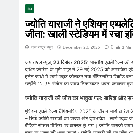
खास खबर | NEET-UG पे
खेल
August 9, 2026
राष्ट्रीय | Heavy Rain
ज्योति याराजी ने एशियन एथलेटि
August 8, 2026
जीता: खाली स्टेडियम में रचा 
बिजनेस | Gold Rate To
August 8, 2026
0
जय राष्ट्र न्यूज
December 23, 2025
1 Min
राष्ट्रीय | रांची में छा
August 8, 2026
जय राष्ट्र न्यूज़, 23 दिसंबर 2025
: भारतीय एथलेटिक्स की स
| World U20 Athletic
दक्षिण कोरिया के गुमी शहर में 29 मई 2025 को आयोजित एशि
August 8, 2026
हर्डल स्पर्धा में स्वर्ण पदक जीतकर नया चैंपियनशिप रिकॉर्ड बनाय
खेल | Commonwealth 
उन्होंने 12.96 सेकंड का समय निकालकर अपना लगातार दूसर
August 8, 2026
स्वतंत्रता दिवस से पहले
ज्योति याराजी की जीत का भावुक पल: बारिश और सन्ना
August 7, 2026
IMD ने कई राज्यों में भा
एशियन एथलेटिक्स चैंपियनशिप 2025 के दौरान भारी बारिश 
August 7, 2026
– सिर्फ ज्योति याराजी का जज्बा और देशभक्ति। स्वर्ण पदक ज
वीडियो सोशल मीडिया पर वायरल हो गया। ज्योति याराजी समाचार
स्तर पर भारत की धाक जमाई। ज्योति याराजी की यह जीत भारत