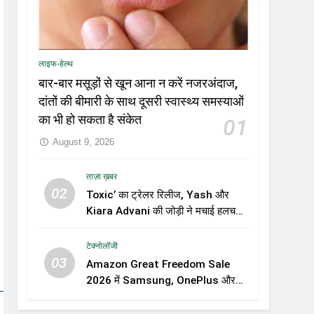
लाइफ-हेल्थ
बार-बार मसूड़ों से खून आना न करें नजरअंदाज,
दांतों की बीमारी के साथ दूसरी स्वास्थ्य समस्याओं
का भी हो सकता है संकेत
01
August 9, 2026
ताज़ा ख़बर
02
Toxic’ का ट्रेलर रिलीज, Yash और
Kiara Advani की जोड़ी ने मचाई हलचल,
फिल्म को लेकर बढ़ी दर्शकों की उत्सुकता
टेक्नोलॉजी
03
Amazon Great Freedom Sale
2026 में Samsung, OnePlus और
Xiaomi समेत कई स्मार्टफोन्स पर बड़े
डिस्काउंट