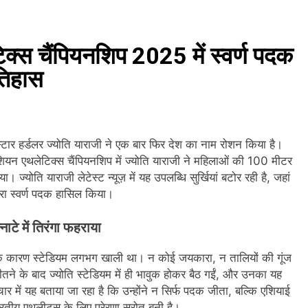
पर लीक पर CBI का बड़ा खुलासा; NTA से जुड़े एक्सपर्ट्स पर आरोप
 Alert: दिल्ली-NCR समेत कई राज्यों में भारी बारिश का अलर्ट, Kerala और Odish
क्स चैंपियनशिप 2025 में स्वर्ण पदक
इतिहास
day: 8 अगस्त को सोने के भाव में तेजी, 18K, 22K और 24K गोल्ड के रेट पर
त्र आंदोलन के दौरान AISA अध्यक्ष नेहा बोरा पर फेंकी गई स्याही, आरोपी हिरासत में
्टार हर्डलर ज्योति याराजी ने एक बार फिर देश का नाम रोशन किया है।
s: भारत का खाता खुला, Ashish Yadav ने पुरुषों की Javelin में जीता Si
यन एथलेटिक्स चैंपियनशिप में ज्योति याराजी ने महिलाओं की 100 मीटर
ा। ज्योति याराजी लेटेस्ट न्यूज़ में यह उपलब्धि सुर्खियां बटोर रही है, जहां
Games 2026: भारत ने 39 पदकों के साथ अभियान चौथे स्थान पर समाप्त 
ा स्वर्ण पदक हासिल किया।
 देशभर में ‘हर घर तिरंगा’ अभियान और सांस्कृतिक कार्यक्रमों की तैयारियाँ तेज़
टे में तिरंगा फहराया
री बारिश और बाढ़ की चेतावनी जारी की, उत्तर भारत और पूर्वोत्तर में हाई अलर्ट
के कारण स्टेडियम लगभग खाली था। न कोई जयकारा, न तालियों की गूंज
ीतने के बाद ज्योति स्टेडियम में ही भावुक होकर बैठ गईं, और उनका यह
 में यह बताया जा रहा है कि उन्होंने न सिर्फ पदक जीता, बल्कि एशियाई
ीय एथलीट्स के लिए प्रेरणा स्रोत बनी है।