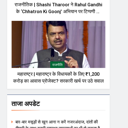
राजनीतिक | Shashi Tharoor ने Rahul Gandhi
के ‘Chhatron Ki Goonj’ अभियान पर टिप्पणी को
लेकर दी सफाई, बोले—मेरी बात को गलत तरीके से पेश
किया गया
राजनीति
महाराष्ट्र | महाराष्ट्र के विधायकों के लिए ₹1,200
करोड़ का आवास प्रोजेक्ट? सरकारी खर्च पर उठे सवाल
ताजा अपडेट
बार-बार मसूड़ों से खून आना न करें नजरअंदाज, दांतों की