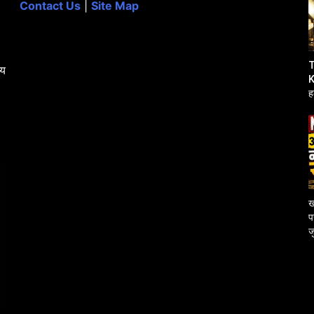
Contact Us
|
Site Map
T
्य
K
ह
उ
ख
प
ज