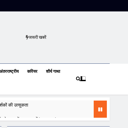
जरूरी खबरें
ews
अंतरराष्ट्रीय
करियर
शौर्य गाथा
शकों की उत्सुकता
 को ध्यान में रखकर करें innovation