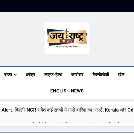
Jai Rashtra N
हिंदी समाचार
राज्य
धरोहर
लाइफ-हेल्थ
कारोबार
टेक्नोलॉजी
खेल
ENGLISH NEWS
 Alert: दिल्ली-NCR समेत कई राज्यों में भारी बारिश का अलर्ट, Kerala और Odish
day: 8 अगस्त को सोने के भाव में तेजी, 18K, 22K और 24K गोल्ड के रेट पर