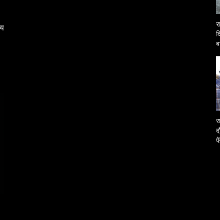
र
्य
द
ब
O
र
द
फ