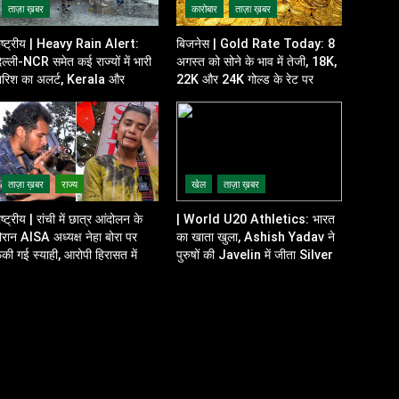
ताज़ा ख़बर
कारोबार
ताज़ा ख़बर
ाष्ट्रीय | Heavy Rain Alert:
बिजनेस | Gold Rate Today: 8
िल्ली-NCR समेत कई राज्यों में भारी
अगस्त को सोने के भाव में तेजी, 18K,
ारिश का अलर्ट, Kerala और
22K और 24K गोल्ड के रेट पर
disha में भी बढ़ी चिंता
निवेशकों की नजर
ताज़ा ख़बर
राज्य
खेल
ताज़ा ख़बर
ाष्ट्रीय | रांची में छात्र आंदोलन के
| World U20 Athletics: भारत
ौरान AISA अध्यक्ष नेहा बोरा पर
का खाता खुला, Ashish Yadav ने
ेंकी गई स्याही, आरोपी हिरासत में
पुरुषों की Javelin में जीता Silver
Medal