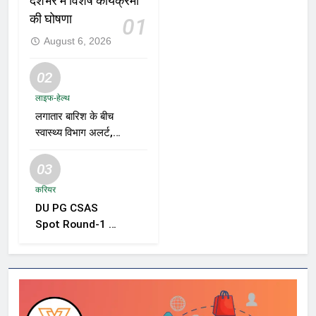
देशभर में विशेष कार्यक्रमों
की घोषणा
01
August 6, 2026
02
लाइफ-हेल्थ
लगातार बारिश के बीच
स्वास्थ्य विभाग अलर्ट,
डेंगू, चिकनगुनिया और
वायरल बुखार की
03
रोकथाम के लिए राज्यों
करियर
को निगरानी बढ़ाने के
DU PG CSAS
निर्देश
Spot Round-1 की
समयसीमा बढ़ी, छात्रों
को आवेदन और सीट
स्वीकार करने के लिए
मिला अतिरिक्त समय