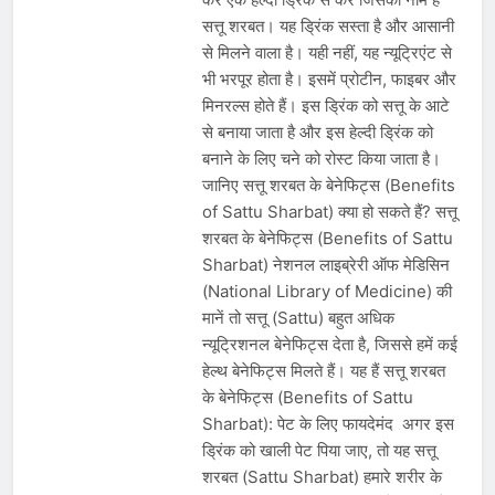
देशभर में विशेष कार्यक्रमों के जरिए भारतीय
सत्तू शरबत। यह ड्रिंक सस्ता है और आसानी
बुनकरों और पारंपरिक वस्त्रों को मिलेगा बढ़ावा
August 2, 2026
से मिलने वाला है। यही नहीं, यह न्यूट्रिएंट से
प्रधानमंत्री नरेंद्र मोदी ने भोगापुरम
अंतरराष्ट्रीय हवाई अड्डे का उद्घाटन किया,
भी भरपूर होता है। इसमें प्रोटीन, फाइबर और
आंध्र प्रदेश में ₹18,000 करोड़ की विकास
मिनरल्स होते हैं। इस ड्रिंक को सत्तू के आटे
August 2, 2026
परियोजनाओं की शुरुआत
केंद्र सरकार ने विस्तारित Khelo India
से बनाया जाता है और इस हेल्दी ड्रिंक को
Scheme को मंजूरी दी, खेल ढाँचे को मजबूत
बनाने के लिए चने को रोस्ट किया जाता है।
करने के लिए ₹36,441 करोड़ का बड़ा
August 1, 2026
जानिए सत्तू शरबत के बेनेफिट्स (Benefits
प्रावधान
of Sattu Sharbat) क्या हो सकते हैं? सत्तू
शरबत के बेनेफिट्स (Benefits of Sattu
Sharbat) नेशनल लाइब्रेरी ऑफ मेडिसिन
(National Library of Medicine) की
मानें तो सत्तू (Sattu) बहुत अधिक
न्यूट्रिशनल बेनेफिट्स देता है, जिससे हमें कई
हेल्थ बेनेफिट्स मिलते हैं। यह हैं सत्तू शरबत
के बेनेफिट्स (Benefits of Sattu
Sharbat): पेट के लिए फायदेमंद अगर इस
ड्रिंक को खाली पेट पिया जाए, तो यह सत्तू
शरबत (Sattu Sharbat) हमारे शरीर के