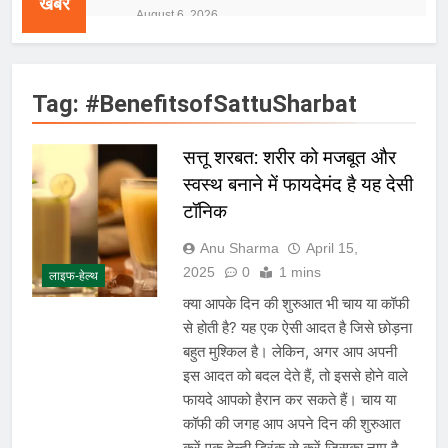
खबरें
जलभराव और बाढ़ की आशंका
August 6, 2026
जंतर-मंतर पुलिस कार्रवाई पर संसद में विपक्ष
का हंगामा तेज़, सरकार से जवाब की मांग
August 6, 2026
Tag:
#BenefitsofSattuSharbat
राष्ट्रीय हथकरघा दिवस की तैयारियाँ तेज़,
देशभर में बुनकरों और हस्तशिल्प प्रदर्शनियों का
होगा आयोजन
August 5, 2026
सत्तू शरबत: शरीर को मजबूत और
IMD ने मध्य प्रदेश, असम और केरल के लिए
स्वस्थ बनाने में फायदेमंद है यह देसी
रेड अलर्ट जारी किया, कई राज्यों में भारी बारिश
की चेतावनी
टॉनिक
August 5, 2026
बांग्लादेश ने शेख हसीना के प्रस्तावित नई दिल्ली
Anu Sharma
April 15,
संबोधन पर भारत से मांगा आधिकारिक
2025
0
1 mins
स्पष्टीकरण, भारत ने कहा- कार्यक्रम से सरकार
लाइफ-हेल्थ
August 5, 2026
का कोई संबंध नहीं
E20 ईंधन नीति के विरोध में केजरीवाल का
क्या आपके दिन की शुरुआत भी चाय या कॉफी
प्रदर्शन तेज़, PM आवास मार्च रोका गया,
से होती है? यह एक ऐसी आदत है जिसे छोड़ना
सरकार से तीन बड़ी मांगें
August 5, 2026
बहुत मुश्किल है। लेकिन, अगर आप अपनी
सावन और आगामी त्योहारों को लेकर देशभर में
इस आदत को बदल देते हैं, तो इससे होने वाले
तैयारियाँ तेज़, सांस्कृतिक कार्यक्रमों और
फायदे आपको हैरान कर सकते हैं। चाय या
धार्मिक आयोजनों की धूम
August 4, 2026
कॉफी की जगह आप अपने दिन की शुरुआत
राष्ट्रीय हथकरघा दिवस की तैयारियाँ तेज़,
करें एक हेल्दी ड्रिंक से करें जिसका नाम है