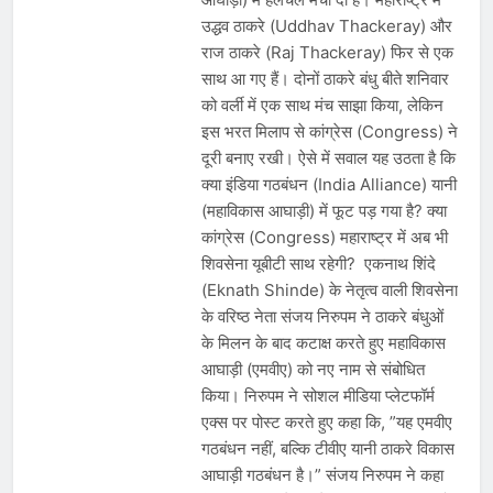
देशभर में विशेष कार्यक्रमों के जरिए भारतीय
उद्धव ठाकरे (Uddhav Thackeray) और
बुनकरों और पारंपरिक वस्त्रों को मिलेगा बढ़ावा
August 2, 2026
राज ठाकरे (Raj Thackeray) फिर से एक
प्रधानमंत्री नरेंद्र मोदी ने भोगापुरम
अंतरराष्ट्रीय हवाई अड्डे का उद्घाटन किया,
साथ आ गए हैं। दोनों ठाकरे बंधु बीते शनिवार
आंध्र प्रदेश में ₹18,000 करोड़ की विकास
को वर्ली में एक साथ मंच साझा किया, लेकिन
August 2, 2026
परियोजनाओं की शुरुआत
केंद्र सरकार ने विस्तारित Khelo India
इस भरत मिलाप से कांग्रेस (Congress) ने
Scheme को मंजूरी दी, खेल ढाँचे को मजबूत
दूरी बनाए रखी। ऐसे में सवाल यह उठता है कि
करने के लिए ₹36,441 करोड़ का बड़ा
August 1, 2026
क्या इंडिया गठबंधन (India Alliance) यानी
प्रावधान
(महाविकास आघाड़ी) में फूट पड़ गया है? क्या
कांग्रेस (Congress) महाराष्ट्र में अब भी
शिवसेना यूबीटी साथ रहेगी? एकनाथ शिंदे
(Eknath Shinde) के नेतृत्व वाली शिवसेना
के वरिष्ठ नेता संजय निरुपम ने ठाकरे बंधुओं
के मिलन के बाद कटाक्ष करते हुए महाविकास
आघाड़ी (एमवीए) को नए नाम से संबोधित
किया। निरुपम ने सोशल मीडिया प्लेटफॉर्म
एक्स पर पोस्ट करते हुए कहा कि, ”यह एमवीए
गठबंधन नहीं, बल्कि टीवीए यानी ठाकरे विकास
आघाड़ी गठबंधन है।” संजय निरुपम ने कहा