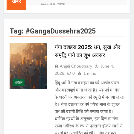
खबरें
जलभराव और बाढ़ की आशंका
August 6, 2026
जंतर-मंतर पुलिस कार्रवाई पर संसद में विपक्ष
का हंगामा तेज़, सरकार से जवाब की मांग
August 6, 2026
Tag:
#GangaDussehra2025
राष्ट्रीय हथकरघा दिवस की तैयारियाँ तेज़,
देशभर में बुनकरों और हस्तशिल्प प्रदर्शनियों का
होगा आयोजन
August 5, 2026
गंगा दशहरा 2025: धन, सुख और
IMD ने मध्य प्रदेश, असम और केरल के लिए
समृद्धि पाने का शुभ अवसर
रेड अलर्ट जारी किया, कई राज्यों में भारी बारिश
की चेतावनी
August 5, 2026
Anjali Choudhary
June 4,
बांग्लादेश ने शेख हसीना के प्रस्तावित नई दिल्ली
2025
0
1 mins
संबोधन पर भारत से मांगा आधिकारिक
स्पष्टीकरण, भारत ने कहा- कार्यक्रम से सरकार
हिंदू धर्म में गंगा दशहरा का पर्व अत्यंत पावन
धरोहर
August 5, 2026
का कोई संबंध नहीं
और महत्वपूर्ण माना जाता है। यह पर्व मां गंगा
E20 ईंधन नीति के विरोध में केजरीवाल का
प्रदर्शन तेज़, PM आवास मार्च रोका गया,
के धरती पर अवतरण की स्मृति में मनाया जाता
सरकार से तीन बड़ी मांगें
August 5, 2026
है। गंगा दशहरा हर वर्ष ज्येष्ठ मास के शुक्ल
सावन और आगामी त्योहारों को लेकर देशभर में
पक्ष की दशमी तिथि को मनाया जाता है।
तैयारियाँ तेज़, सांस्कृतिक कार्यक्रमों और
धार्मिक ग्रंथों के अनुसार, इस दिन मां गंगा
धार्मिक आयोजनों की धूम
August 4, 2026
राजा भगीरथ के तप से प्रसन्न होकर स्वर्ग से
राष्ट्रीय हथकरघा दिवस की तैयारियाँ तेज़,
धरती पर अवतरित हुई थीं। गंगा दशहरा