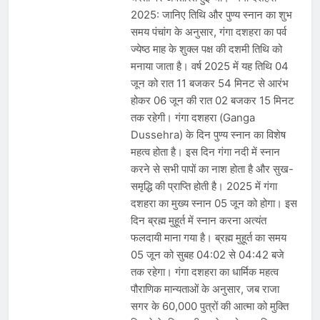
देशभर में विशेष कार्यक्रमों के जरिए भारतीय
2025: जानिए तिथि और पुण्य स्नान का शुभ
बुनकरों और पारंपरिक वस्त्रों को मिलेगा बढ़ावा
August 2, 2026
समय पंचांग के अनुसार, गंगा दशहरा का पर्व
प्रधानमंत्री नरेंद्र मोदी ने भोगापुरम
ज्येष्ठ माह के शुक्ल पक्ष की दशमी तिथि को
अंतरराष्ट्रीय हवाई अड्डे का उद्घाटन किया,
आंध्र प्रदेश में ₹18,000 करोड़ की विकास
मनाया जाता है। वर्ष 2025 में यह तिथि 04
August 2, 2026
परियोजनाओं की शुरुआत
जून को रात 11 बजकर 54 मिनट से आरंभ
केंद्र सरकार ने विस्तारित Khelo India
Scheme को मंजूरी दी, खेल ढाँचे को मजबूत
होकर 06 जून की रात 02 बजकर 15 मिनट
करने के लिए ₹36,441 करोड़ का बड़ा
August 1, 2026
तक रहेगी। गंगा दशहरा (Ganga
प्रावधान
Dussehra) के दिन पुण्य स्नान का विशेष
महत्व होता है। इस दिन गंगा नदी में स्नान
करने से सभी पापों का नाश होता है और सुख-
समृद्धि की प्राप्ति होती है। 2025 में गंगा
दशहरा का मुख्य स्नान 05 जून को होगा। इस
दिन ब्रह्म मुहूर्त में स्नान करना अत्यंत
फलदायी माना गया है। ब्रह्म मुहूर्त का समय
05 जून को सुबह 04:02 से 04:42 बजे
तक रहेगा। गंगा दशहरा का धार्मिक महत्व
पौराणिक मान्यताओं के अनुसार, जब राजा
सगर के 60,000 पुत्रों की आत्मा को मुक्ति