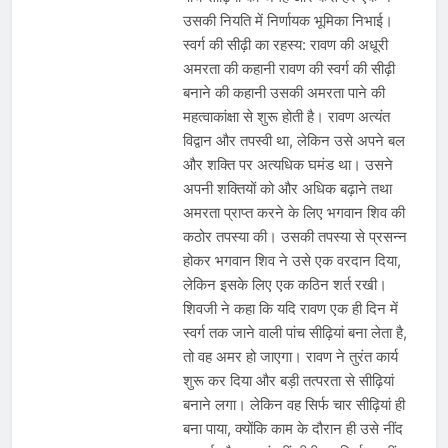
भारत ने 39 पदकों के साथ अभियान चौथे
उसकी नियति में निर्णायक भूमिका निभाई।
स्थान पर समाप्त किया
August 8, 2026
स्वर्ग की सीढ़ी का रहस्य: रावण की अधूरी
स्वतंत्रता दिवस से पहले देशभर में ‘हर घर
अमरता की कहानी रावण की स्वर्ग की सीढ़ी
तिरंगा’ अभियान और सांस्कृतिक कार्यक्रमों की
तैयारियाँ तेज़
बनाने की कहानी उसकी अमरता पाने की
August 7, 2026
महत्वाकांक्षा से शुरू होती है। रावण अत्यंत
IMD ने कई राज्यों में भारी बारिश और बाढ़ की
चेतावनी जारी की, उत्तर भारत और पूर्वोत्तर में
विद्वान और तपस्वी था, लेकिन उसे अपने बल
हाई अलर्ट
August 7, 2026
और शक्ति पर अत्यधिक घमंड था। उसने
अपनी शक्तियों को और अधिक बढ़ाने तथा
अमरता प्राप्त करने के लिए भगवान शिव की
कठोर तपस्या की। उसकी तपस्या से प्रसन्न
होकर भगवान शिव ने उसे एक वरदान दिया,
लेकिन इसके लिए एक कठिन शर्त रखी।
शिवजी ने कहा कि यदि रावण एक ही दिन में
स्वर्ग तक जाने वाली पांच सीढ़ियां बना लेता है,
तो वह अमर हो जाएगा। रावण ने तुरंत कार्य
शुरू कर दिया और बड़ी तत्परता से सीढ़ियां
बनाने लगा। लेकिन वह सिर्फ चार सीढ़ियां ही
बना पाया, क्योंकि काम के दौरान ही उसे नींद