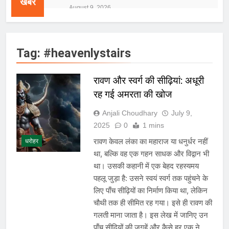
खबरें
लेकर बढ़ी दर्शकों की उत्सुकता
August 9, 2026
राष्ट्रीय | PM Modi ने IIT Delhi में
emerging technologies पर दिया जोर,
बोले—देश की जरूरतों को ध्यान में रखकर करें
August 9, 2026
innovation
Tag:
#heavenlystairs
खास खबर | NEET-UG पेपर लीक पर CBI
का बड़ा खुलासा; NTA से जुड़े एक्सपर्ट्स पर
आरोप
August 9, 2026
रावण और स्वर्ग की सीढ़ियां: अधूरी
राष्ट्रीय | Heavy Rain Alert: दिल्ली-NCR
रह गई अमरता की खोज
समेत कई राज्यों में भारी बारिश का अलर्ट,
Kerala और Odisha में भी बढ़ी चिंता
August 8, 2026
Anjali Choudhary
July 9,
बिजनेस | Gold Rate Today: 8 अगस्त को
2025
0
1 mins
सोने के भाव में तेजी, 18K, 22K और 24K
गोल्ड के रेट पर निवेशकों की नजर
रावण केवल लंका का महाराज या धनुर्धर नहीं
धरोहर
August 8, 2026
था, बल्कि वह एक गहन साधक और विद्वान भी
राष्ट्रीय | रांची में छात्र आंदोलन के दौरान
AISA अध्यक्ष नेहा बोरा पर फेंकी गई स्याही,
था। उसकी कहानी में एक बेहद रहस्यमय
आरोपी हिरासत में
August 8, 2026
पहलू जुड़ा है: उसने स्वयं स्वर्ग तक पहुंचने के
| World U20 Athletics: भारत का खाता
लिए पाँच सीढ़ियों का निर्माण किया था, लेकिन
खुला, Ashish Yadav ने पुरुषों की Javelin
चौथी तक ही सीमित रह गया। इसे ही रावण की
में जीता Silver Medal
August 8, 2026
गलती माना जाता है। इस लेख में जानिए उन
खेल | Commonwealth Games 2026:
पाँच सीढ़ियों की जगहें और कैसे हर एक ने