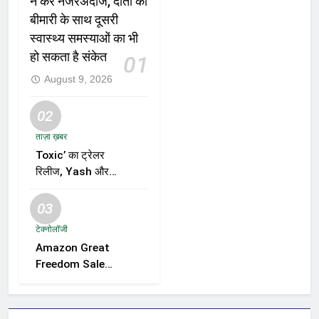
न करें नजरअंदाज, दांतों की
बीमारी के साथ दूसरी
स्वास्थ्य समस्याओं का भी
हो सकता है संकेत
01
August 9, 2026
02
ताज़ा ख़बर
Toxic’ का ट्रेलर
रिलीज, Yash और
Kiara Advani की
जोड़ी ने मचाई हलचल,
03
फिल्म को लेकर बढ़ी
टेक्नोलॉजी
दर्शकों की उत्सुकता
Amazon Great
Freedom Sale
2026 में Samsung,
OnePlus और
Xiaomi समेत कई