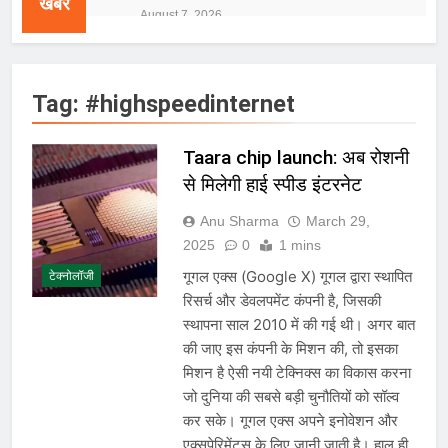
खबरें
तैयारियाँ तेज़
August 7, 2026
IMD ने कई राज्यों में भारी बारिश और बाढ़ की
चेतावनी जारी की, उत्तर भारत और पूर्वोत्तर में
हाई अलर्ट
August 7, 2026
Tag:
#highspeedinternet
IMD ने कई राज्यों में भारी बारिश का अलर्ट
जारी किया, दिल्ली-NCR समेत कई क्षेत्रों में
जलभराव और बाढ़ की आशंका
August 6, 2026
Taara chip launch: अब रोशनी
जंतर-मंतर पुलिस कार्रवाई पर संसद में विपक्ष
से मिलेगी हाई स्पीड इंटरनेट
का हंगामा तेज़, सरकार से जवाब की मांग
August 6, 2026
Anu Sharma
March 29,
राष्ट्रीय हथकरघा दिवस की तैयारियाँ तेज़,
2025
0
1 mins
देशभर में बुनकरों और हस्तशिल्प प्रदर्शनियों का
होगा आयोजन
गूगल एक्स (Google X) गूगल द्वारा स्थापित
टेक्नोलॉजी
August 5, 2026
रिसर्च और डेवलपमेंट कंपनी है, जिसकी
IMD ने मध्य प्रदेश, असम और केरल के लिए
रेड अलर्ट जारी किया, कई राज्यों में भारी बारिश
स्थापना साल 2010 में की गई थी। अगर बात
की चेतावनी
August 5, 2026
की जाए इस कंपनी के मिशन की, तो इसका
बांग्लादेश ने शेख हसीना के प्रस्तावित नई दिल्ली
मिशन है ऐसी नयी टेक्निक्स का विकास करना
संबोधन पर भारत से मांगा आधिकारिक
जो दुनिया की सबसे बड़ी चुनौतियों को सॉल्व
स्पष्टीकरण, भारत ने कहा- कार्यक्रम से सरकार
August 5, 2026
कर सके। गूगल एक्स अपने इनोवेशन और
का कोई संबंध नहीं
E20 ईंधन नीति के विरोध में केजरीवाल का
एक्सपेरिमेंट्स के लिए जानी जाती है। हाल ही