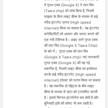
प्रदर्शन तेज़, PM आवास मार्च रोका गया,
में गूगल एक्स (Google X) ने तारा चिप
सरकार से तीन बड़ी मांगें
August 5, 2026
(Taara chip) को लांच किया है, जिसमें
सावन और आगामी त्योहारों को लेकर देशभर में
फाइबर के बिना लाइट बीम्स के माध्यम से हाई
तैयारियाँ तेज़, सांस्कृतिक कार्यक्रमों और
धार्मिक आयोजनों की धूम
स्पीड इंटरनेट प्राप्त (High speed
August 4, 2026
internet) किया जा सकता है। यह इंटरनेट
राष्ट्रीय हथकरघा दिवस की तैयारियाँ तेज़,
देशभर में विशेष कार्यक्रमों के जरिए भारतीय
कनेक्टिविटी को आसान और फास्ट बनाने की
बुनकरों और पारंपरिक वस्त्रों को मिलेगा बढ़ावा
August 2, 2026
एक नयी टेक्निक है। आइए जानें गूगल एक्स
की तारा चिप (Google X Taara Chip)
के बारे में। गूगल एक्स की तारा चिप
(Google X Taara chip): पाएं जानकारी
गूगल एक्स (Google X) की यह नई
तकनीक है, जिसमें लाइट बीम्स का इस्तेमाल
करके हाई स्पीड इंटरनेट (High speed
internet) एफेक्ट को प्राप्त किया जा सकता
है। यह तकनीक दो पॉइंट्स के बीच लाइट
बीम्स के माध्यम से डाटा को ट्रांसमिट करती
है। इससे सिग्नल इंटरफेरेंस कम होती है और
बुनियादी ढांचे की कॉस्ट भी कम रहती है।