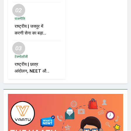
02
राजनीति
राष्ट्रीय | जयपुर में
करणी सेना का बड़ा
ऐलान; समर्थकों से कहा
– “BJP को वोट नहीं
03
देंगे”
टेक्नोलॉजी
राष्ट्रीय | छात्र
आंदोलन, NEET और
सरकार पर विशाल
ददलानी का व्यंग्यात्मक
वीडियो; सोशल मीडिया
पर तेज़ बहस