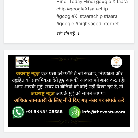
Hindi Today Hindi google X taara
chip #googleXtaarachip
#googleX #taarachip #taara
#google #highspeedinternet
आगे और पढ़ें