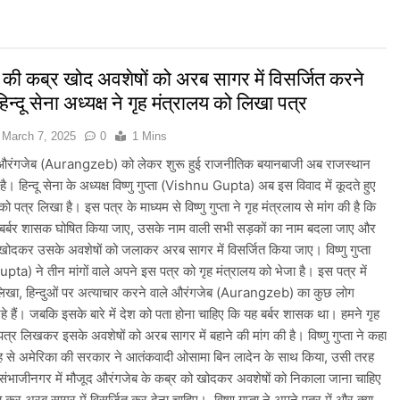
त्र आंदोलन के दौरान AISA अध्यक्ष नेहा बोरा पर फेंकी गई स्याही, आरोपी हिरासत में
s: भारत का खाता खुला, Ashish Yadav ने पुरुषों की Javelin में जीता Si
की कब्र खोद अवशेषों को अरब सागर में विसर्जित करने
हिन्दू सेना अध्यक्ष ने गृह मंत्रालय को लिखा पत्र
Games 2026: भारत ने 39 पदकों के साथ अभियान चौथे स्थान पर समाप्त 
March 7, 2025
0
1 Mins
 देशभर में ‘हर घर तिरंगा’ अभियान और सांस्कृतिक कार्यक्रमों की तैयारियाँ तेज़
में औरंगजेब (Aurangzeb) को लेकर शुरू हुई राजनीतिक बयानबाजी अब राजस्‍थान
ै। हिन्दू सेना के अध्यक्ष विष्‍णु गुप्ता (Vishnu Gupta) अब इस विवाद में कूदते हुए
री बारिश और बाढ़ की चेतावनी जारी की, उत्तर भारत और पूर्वोत्तर में हाई अलर्ट
को पत्र लिखा है। इस पत्र के माध्यम से विष्णु गुप्ता ने गृह मंत्रलाय से मांग की है कि
बर्बर शासक घोषित किया जाए, उसके नाम वाली सभी सड़कों का नाम बदला जाए और
भारी बारिश का अलर्ट जारी किया, दिल्ली-NCR समेत कई क्षेत्रों में जलभराव और बा
ोदकर उसके अवशेषों को जलाकर अरब सागर में विसर्जित किया जाए। विष्‍णु गुप्ता
a) ने तीन मांगों वाले अपने इस पत्र को गृह मंत्रालय को भेजा है। इस पत्र में
ई पर संसद में विपक्ष का हंगामा तेज़, सरकार से जवाब की मांग
े लिखा, हिन्दुओं पर अत्याचार करने वाले औरंगजेब (Aurangzeb) का कुछ लोग
हे हैं। जबकि इसके बारे में देश को पता होना चाहिए कि यह बर्बर शासक था। हमने गृह
ी तैयारियाँ तेज़, देशभर में बुनकरों और हस्तशिल्प प्रदर्शनियों का होगा आयोजन
पत्र लिखकर इसके अवशेषों को अरब सागर में बहाने की मांग की है। विष्‍णु गुप्ता ने कहा
 से अमेरिका की सरकार ने आतंकवादी ओसामा बिन लादेन के साथ किया, उसी तरह
े संभाजीनगर में मौजूद औरंगजेब के कब्र को खोदकर अवशेषों को निकाला जाना चाहिए
र अरब सागर में विसर्जित कर देना चाहिए। विष्‍णु गुप्ता ने अपने पत्र में और क्या