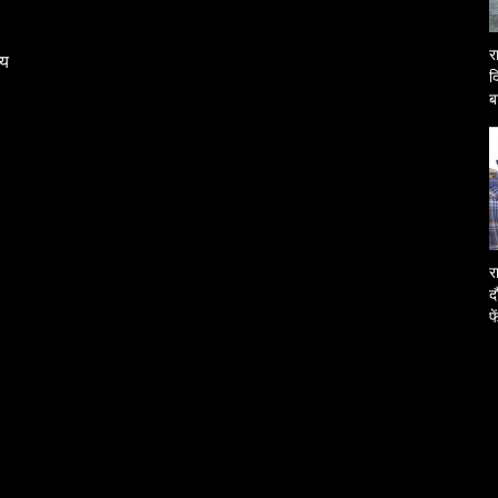
र
्य
द
ब
O
र
द
फ