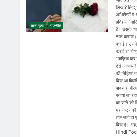
लिखा? हिन्दू
अभिलेखों में
इतिहास “मासि
ताज़ा ख़बर
राजनीति
है। उसके शास
नष्ट कराया।
कराई। उसने ग
कराई।” विष्‍
“जज़िया कर”
ऐसे अत्याचार
की चिड़िया’ 
दिया था विव
बादशाह औरंग
बताया जा रह
को सोने की 
महाराष्ट्र 
तक जहां दो ए
दिया है। अब
Hindi To