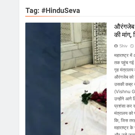
राष्ट्रीय | रांची में छा
Tag:
#HinduSeva
August 8, 2026
| World U20 Athletic
औरंगजेब 
August 8, 2026
की मांग, 
खेल | Commonwealth 
August 8, 2026
Shiv
स्वतंत्रता दिवस से पहले
महाराष्ट्र 
August 7, 2026
तक पहुंच गई ह
IMD ने कई राज्यों में भा
गृह मंत्रालय 
August 7, 2026
औरंगजेब को 
IMD ने कई राज्यों में 
उसकी कब्र ख
August 6, 2026
(Vishnu Gupt
जंतर-मंतर पुलिस कार्रवा
उन्होंने आग
August 6, 2026
प्रशंसा कर र
राष्ट्रीय हथकरघा दिवस क
मंत्रालय को 
August 5, 2026
कि, जिस तरह
महाराष्ट्र क
और उसे जला क