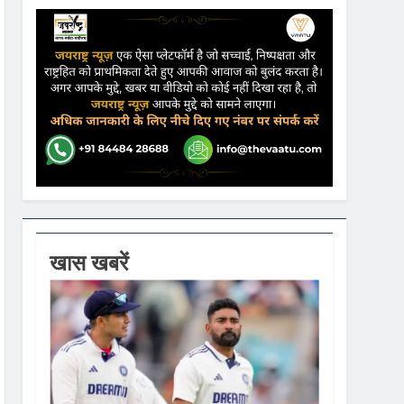
lver Medal
किया
ढ़ की आशंका
खास खबरें