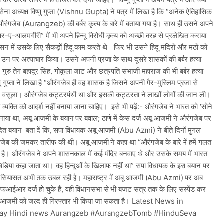
 सेना अध्यक्ष विष्णु गुप्ता (Vishnu Gupta) ने पत्र में लिखा है कि “अनेक ऐतिहासिक
 औरंगजेब (Aurangzeb) की बर्बर कृत्य के बारे में बताया गया है। साथ ही उसने अपने
र-ए-आलमगीरी” में भी अपने हिन्दू विरोधी कृत्य को अच्छी तरह से प्रलेखित कराया
न में उसके लिए सैकड़ों हिंदू काम करते थे। फिर भी उसने हिंदू मंदिरों और मठों को
 उन पर अत्याचार किया। उसने अपनी प्रजा के साथ दूसरे शासकों की बर्बर हत्या
ुरु तेग बहादुर सिंह, गोकुला जाट और छत्रपति संभाजी महाराज की भी बर्बर हत्या
णु गुप्ता ने लिखा है “औरंगजेब ही वह शासक है जिसने अपनी गैर-मुस्लिम प्रजा से
 वसूला। औरंगजेब कट्टरपंथी था और इसकी कट्टरता ने लाखों लोगों की जान ली।
ी व्यक्ति को आदर्श नहीं बनाया जाना चाहिए। इसे भी पढ़ें:- औरंगजेब ने भारत को ‘सोने
बनाया था, अबू आजमी के बयान पर बवाल; ठाणे में केस दर्ज अबू आजमी ने औरंगजेब पर
ादित बयान बता दें कि, सपा विधायक अबू आजमी (Abu Azmi) ने बीते दिनों मुगल
जेब की जमकर तारीफ की थी। अबू आजमी ने कहा था “औरंगजेब के बारे में हमें गलत
ा है। औरंगजेब ने अपने शासनकाल में कई मंदिर बनवाए थे और उसके समय में भारत
चिड़िया कहा जाता था। वह हिन्दुओं के खिलाफ नहीं था” सपा विधायक के इस बयान पर
की सियासत अभी तक उबल रही है। महाराष्ट्र में अबू आजमी (Abu Azmi) पर अब
फआईआर दर्ज हो चुके हैं, वहीं विधानसभा से भी बजट सत्र तक के लिए सस्पेंड कर
ू आजमी को जल्द ही गिरफ्तार भी किया जा सकता है। Latest News in
day Hindi news Aurangzeb #AurangzebTomb #HinduSeva