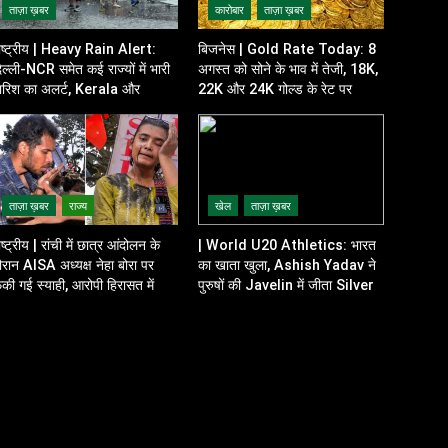
ताज़ा ख़बर
कारोबार
ताज़ा ख़बर
ाष्ट्रीय | Heavy Rain Alert:
बिजनेस | Gold Rate Today: 8
िल्ली-NCR समेत कई राज्यों में भारी
अगस्त को सोने के भाव में तेजी, 18K,
ारिश का अलर्ट, Kerala और
22K और 24K गोल्ड के रेट पर
disha में भी बढ़ी चिंता
निवेशकों की नजर
ताज़ा ख़बर
राज्य
खेल
ताज़ा ख़बर
ाष्ट्रीय | रांची में छात्र आंदोलन के
| World U20 Athletics: भारत
ौरान AISA अध्यक्ष नेहा बोरा पर
का खाता खुला, Ashish Yadav ने
ेंकी गई स्याही, आरोपी हिरासत में
पुरुषों की Javelin में जीता Silver
Medal