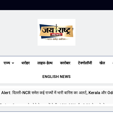
Jai Rashtra N
हिंदी समाचार
राज्य
धरोहर
लाइफ-हेल्थ
कारोबार
टेक्नोलॉजी
खेल
ENGLISH NEWS
 Alert: दिल्ली-NCR समेत कई राज्यों में भारी बारिश का अलर्ट, Kerala और Odish
day: 8 अगस्त को सोने के भाव में तेजी, 18K, 22K और 24K गोल्ड के रेट पर