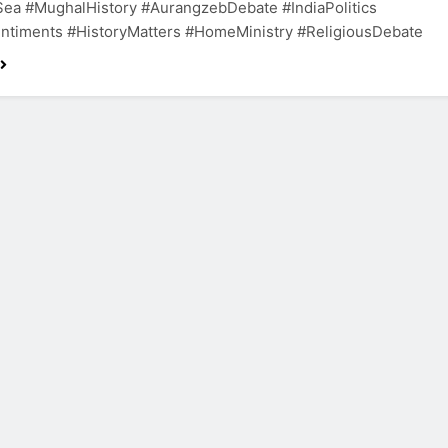
Sea #MughalHistory #AurangzebDebate #IndiaPolitics
ntiments #HistoryMatters #HomeMinistry #ReligiousDebate