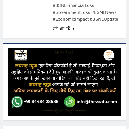
#BSNLFinancialLoss
#GovernmentLoss #BSNLNews
#EconomicImpact #BSNLUpdate
आगे और पढ़ें