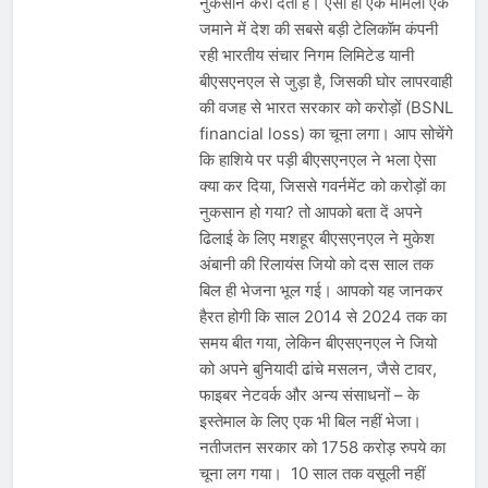
नुकसान करा देती है। ऐसा ही एक मामला एक
प्रदर्शन तेज़, PM आवास मार्च रोका गया,
सरकार से तीन बड़ी मांगें
जमाने में देश की सबसे बड़ी टेलिकॉम कंपनी
August 5, 2026
रही भारतीय संचार निगम लिमिटेड यानी
सावन और आगामी त्योहारों को लेकर देशभर में
तैयारियाँ तेज़, सांस्कृतिक कार्यक्रमों और
बीएसएनएल से जुड़ा है, जिसकी घोर लापरवाही
धार्मिक आयोजनों की धूम
August 4, 2026
की वजह से भारत सरकार को करोड़ों (BSNL
राष्ट्रीय हथकरघा दिवस की तैयारियाँ तेज़,
financial loss) का चूना लगा। आप सोचेंगे
देशभर में विशेष कार्यक्रमों के जरिए भारतीय
कि हाशिये पर पड़ी बीएसएनएल ने भला ऐसा
बुनकरों और पारंपरिक वस्त्रों को मिलेगा बढ़ावा
August 2, 2026
क्या कर दिया, जिससे गवर्नमेंट को करोड़ों का
नुकसान हो गया? तो आपको बता दें अपने
ढिलाई के लिए मशहूर बीएसएनएल ने मुकेश
अंबानी की रिलायंस जियो को दस साल तक
बिल ही भेजना भूल गई। आपको यह जानकर
हैरत होगी कि साल 2014 से 2024 तक का
समय बीत गया, लेकिन बीएसएनएल ने जियो
को अपने बुनियादी ढांचे मसलन, जैसे टावर,
फाइबर नेटवर्क और अन्य संसाधनों – के
इस्तेमाल के लिए एक भी बिल नहीं भेजा।
नतीजतन सरकार को 1758 करोड़ रुपये का
चूना लग गया। 10 साल तक वसूली नहीं