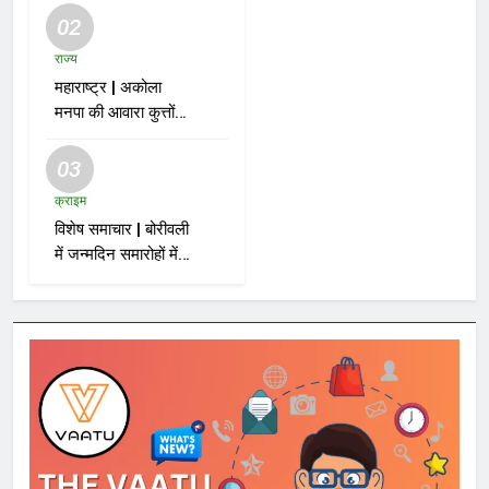
02
राज्य
महाराष्ट्र | अकोला
मनपा की आवारा कुत्तों
को पकड़ने की मुहिम पर
नगरसेवक फझलू
03
पहलवान ने उठाए सवाल
क्राइम
विशेष समाचार | बोरीवली
में जन्मदिन समारोहों में
हो रही हलचल! सड़क
पर इनोवा खड़ी, केक
काटा, एयरगन से
फायरिंग; 10 गिरफ्तार