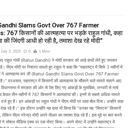
त्र आंदोलन के दौरान AISA अध्यक्ष नेहा बोरा पर फेंकी गई स्याही, आरोपी हिरासत में
s: भारत का खाता खुला, Ashish Yadav ने पुरुषों की Javelin में जीता Si
Gandhi Slams Govt Over 767 Farmer
: 767 किसानों की आत्महत्या पर भड़के राहुल गांधी, कहा
Games 2026: भारत ने 39 पदकों के साथ अभियान चौथे स्थान पर समाप्त 
ा की जिंदगी आधी हो रही है, तमाशा देख रहे मोदी”
 देशभर में ‘हर घर तिरंगा’ अभियान और सांस्कृतिक कार्यक्रमों की तैयारियाँ तेज़
July 3, 2025
0
1 Mins
ंसद राहुल गांधी (Rahul Gandhi) ने मोदी सरकार को आड़े हाथों लेते हुए जमकर
री बारिश और बाढ़ की चेतावनी जारी की, उत्तर भारत और पूर्वोत्तर में हाई अलर्ट
ै। पीएम मोदी पर निशाना साधते हुए राहुल ने कहा कि “महाराष्ट्र में सिर्फ 3 महीनों में
ं ने आत्महत्या कर ली (Rahul Gandhi Slams Govt Over 767 Farmer
भारी बारिश का अलर्ट जारी किया, दिल्ली-NCR समेत कई क्षेत्रों में जलभराव और बा
।” दरअसल, महाराष्ट्र में किसानों की आत्महत्या के चौंकाने वाले मामले सामने आए
्र विधानसभा में सरकार की ओर से पेश किए गए आंकड़ों के मुताबिक, जनवरी से मार्च
ई पर संसद में विपक्ष का हंगामा तेज़, सरकार से जवाब की मांग
 केवल तीन महीनों में 767 किसानों ने आत्महत्या की। इनमें से सबसे अधिक मामले
र से दर्ज हुए हैं। इन आंकड़ों पर राहुल गांधी ने पीएम मोदी पर धावा बोल दिया। उन्होंने कहा
ी तैयारियाँ तेज़, देशभर में बुनकरों और हस्तशिल्प प्रदर्शनियों का होगा आयोजन
 देख रहे हैं।” इस दौरान उन्होंने यह दावा भी किया कि “उनका यह “सिस्टम” किसानों
ै, लेकिन पीएम नरेन्द्र मोदी अपने पीआर का तमाशा देख रहे हैं। इस मुद्दे पर बात करते
धी ने सोशल मीडिया एक्स पर एक पोस्ट किया। अपने पोस्ट में उन्होंने महाराष्ट्र में