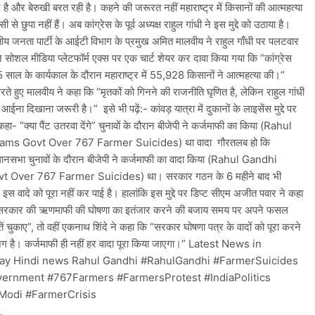
ुए है और बेरुखी बरत रही है। कहने की जरूरत नहीं महाराष्ट्र में किसानों की आत्महत्या
 से छुपा नहीं हैं। अब कांग्रेस के पूर्व अध्यक्ष राहुल गांधी ने इस मुद्दे को उठाया है।
ीय जनता पार्टी के आईटी विभाग के प्रमुख अमित मालवीय ने राहुल गाँधी पर पलटवार
ने सोशल मीडिया प्लेटफॉर्म एक्स पर एक चार्ट शेयर कर दावा किया गया कि “कांग्रेस
साल के कार्यकाल के दौरान महाराष्ट्र में 55,928 किसानों ने आत्महत्या की।”
घेरते हुए मालवीय ने कहा कि “मृतकों को गिनने की राजनीति घृणित है, लेकिन राहुल गांधी
 आईना दिखाना जरूरी है।” इसे भी पढ़ें:- कांवड़ यात्रा में दुकानों के लाइसेंस मुद्दे पर
हा- “क्‍या पैंट उतरवा देंगे” चुनावों के दौरान बीजेपी ने कर्जमाफी का किया (Rahul
ams Govt Over 767 Farmer Suicides) था वादा गौरतलब हो कि
िधानसभा चुनावों के दौरान बीजेपी ने कर्जमाफी का वादा किया (Rahul Gandhi
t Over 767 Farmer Suicides) था। सरकार गठन के 6 महीने बाद भी
स वादे को पूरा नहीं कर पाई है। हालांकि इस मुद्दे पर डिप्ट सीएम अजीत पवार ने कहा
सरकार की ऋणमाफी की घोषणा का इतंजार करने की बजाय समय पर अपने फसल
ं चुकाए”, तो वहीं एकनाथ शिंदे ने कहा कि “सरकार घोषणा पत्र के वादों को पूरा करने
 है। कर्जमाफी ही नहीं हर वादा पूरा किया जाएगा।” Latest News in
day Hindi news Rahul Gandhi #RahulGandhi #FarmerSuicides
ernment #767Farmers #FarmersProtest #IndiaPolitics
Modi #FarmerCrisis