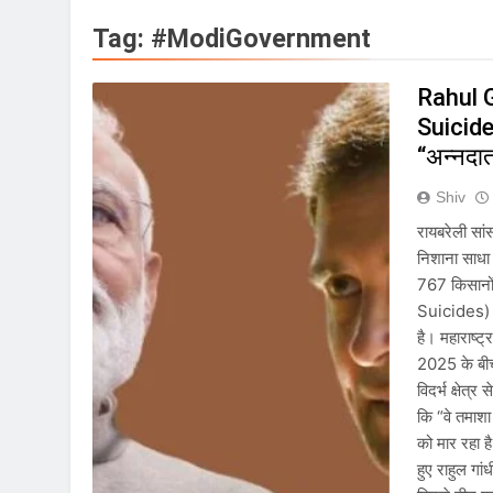
राष्ट्रीय | रांची में छा
Tag:
#ModiGovernment
August 8, 2026
| World U20 Athletic
Rahul 
August 8, 2026
Suicides
खेल | Commonwealth 
“अन्नदात
August 8, 2026
स्वतंत्रता दिवस से पहले
Shiv
August 7, 2026
रायबरेली सा
IMD ने कई राज्यों में भा
निशाना साधा ह
August 7, 2026
767 किसानो
IMD ने कई राज्यों में 
Suicides) है
August 6, 2026
है। महाराष्ट
जंतर-मंतर पुलिस कार्रवा
2025 के बीच
August 6, 2026
विदर्भ क्षेत्
राष्ट्रीय हथकरघा दिवस क
कि “वे तमाशा
August 5, 2026
को मार रहा ह
हुए राहुल गां