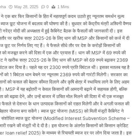
inha
May 28, 2025
0
1 Mins
ने एक बार फिर किसानों के हित में महत्वपूर्ण कदम उठाते हुए न्यूनतम समर्थन मूल्य
ाज छूट योजना में बदलाव की घोषणा की है। बुधवार को केंद्रीय मंत्री अश्विनी वैष्णव
री नरेंद्र मोदी की अध्यक्षता में हुई कैबिनेट बैठक के फैसलों की जानकारी दी। इस
खासतौर पर खरीफ सत्र 2025-26 के लिए धान की MSP और किसानों को कर्ज में दी
याज छूट पर निर्णय लिए गए हैं। ये फैसले सीधे तौर पर देश के करोड़ों किसानों की
ति को मजबूत करने की दिशा में एक और प्रयास हैं। धान की MSP में 69 रुपये की
बिनेट ने खरीफ सत्र 2025-26 के लिए धान की MSP को 69 रुपये बढ़ाकर 2369
क्विंटल कर दिया है। पहले यह दर 2300 रुपये प्रति क्विंटल थी। इसका मतलब यह है
ों को 1 क्विंटल धान बेचने पर न्यूनतम 2369 रुपये की गारंटी मिलेगी। सरकार का
ों को फसल की बेहतर कीमत दिलाने और कृषि क्षेत्र में स्थायित्व लाने के लिए अहम
है। MSP में यह बढ़ोतरी न केवल किसानों की आमदनी बढ़ाने में सहायक होगी, बल्कि
ता को बढ़ावा देने, और उन्हें बाजार में उचित मोल मिलने की दिशा में भी एक मजबूत
स फैसले से देशभर के धान उत्पादक किसानों को राहत मिलेगी और वे अगली फसल की
 बेहतर योजना बना सकेंगे। ब्याज छूट योजना (MISS) को मिली मंजूरी कैबिनेट ने
ी संशोधित ब्याज छूट योजना (Modified Interest Subvention Scheme –
ी रखने की मंजूरी भी दे दी है। इस योजना के अंतर्गत किसानों को किसान क्रेडिट
er loan relief 2025) के माध्यम से रियायती ब्याज दर पर लोन दिया जाता है। इस