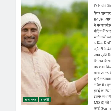
Nidhi S
केंद्र सरकार 
(MSP) और ब्य
ने प्रधानमंत्
मीटिंग में 
जाने वाली ब्
आर्थिक स्थि
बढ़ोतरी कै
रुपये प्रति 
कि अब किसान
यह कदम किसान
माना जा रहा 
कृषि उत्पादक
संकेत है। इ
बुवाई के लिए
इसके साथ ह
ताज़ा ख़बर
राजनीति
MISS) को जार
कार्ड (Farm