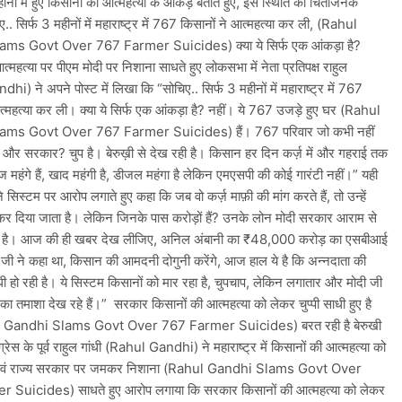
नों में हुए किसानों की आत्महत्या के आंकड़ें बताते हुए, इस स्थिति को चिंताजनक
.. सिर्फ 3 महीनों में महाराष्ट्र में 767 किसानों ने आत्महत्या कर ली, (Rahul
ms Govt Over 767 Farmer Suicides) क्या ये सिर्फ एक आंकड़ा है?
त्महत्या पर पीएम मोदी पर निशाना साधते हुए लोकसभा में नेता प्रतिपक्ष राहुल
i) ने अपने पोस्ट में लिखा कि “सोचिए.. सिर्फ 3 महीनों में महाराष्ट्र में 767
त्महत्या कर ली। क्या ये सिर्फ एक आंकड़ा है? नहीं। ये 767 उजड़े हुए घर (Rahul
ms Govt Over 767 Farmer Suicides) हैं। 767 परिवार जो कभी नहीं
 और सरकार? चुप है। बेरुख़ी से देख रही है। किसान हर दिन कर्ज़ में और गहराई तक
बीज महंगे हैं, खाद महंगी है, डीजल महंगा है लेकिन एमएसपी की कोई गारंटी नहीं।” यही
े ने सिस्टम पर आरोप लगाते हुए कहा कि जब वो कर्ज़ माफ़ी की मांग करते हैं, तो उन्हें
र दिया जाता है। लेकिन जिनके पास करोड़ों हैं? उनके लोन मोदी सरकार आराम से
ी है। आज की ही खबर देख लीजिए, अनिल अंबानी का ₹48,000 करोड़ का एसबीआई
 जी ने कहा था, किसान की आमदनी दोगुनी करेंगे, आज हाल ये है कि अन्नदाता की
धी हो रही है। ये सिस्टम किसानों को मार रहा है, चुपचाप, लेकिन लगातार और मोदी जी
ा तमाशा देख रहे हैं।” सरकार किसानों की आत्महत्या को लेकर चुप्पी साधी हुए है
 Gandhi Slams Govt Over 767 Farmer Suicides) बरत रही है बेरुखी
ंग्रेस के पूर्व राहुल गांधी (Rahul Gandhi) ने महाराष्ट्र में किसानों की आत्महत्या को
र एवं राज्य सरकार पर जमकर निशाना (Rahul Gandhi Slams Govt Over
 Suicides) साधते हुए आरोप लगाया कि सरकार किसानों की आत्महत्या को लेकर