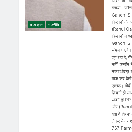
पिछले तीन मही
बताया। सोचिए
Gandhi Sla
किसानों की आ
ताज़ा ख़बर
राजनीति
(Rahul Gandh
किसानों ने आ
Gandhi Sla
संभल पाएंगे।
डूब रहा है, 
नहीं, उन्होंन
नजरअंदाज़ क
माफ कर देत
फ्रॉड। मोदी
ज़िंदगी ही आ
अपने ही PR क
और (Rahul
बता दें कि का
लेकर केंद्
767 Farmer