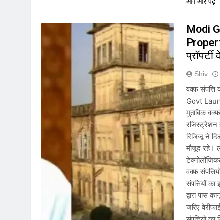
आगे और पढ़ें
Modi G
Propert
प्रॉपर्ट
Shiv
वक्फ संपत्ति
Govt Laun
मुताबिक वक्फ
रजिस्ट्रेशन ह
रिजिजू ने दि
मौजूद रहे। ल
टेक्नोलॉजिक
वक्फ संपत्ति
संपत्तियों क
द्वारा पास क
जरिए वेरीफा
संपत्तियों