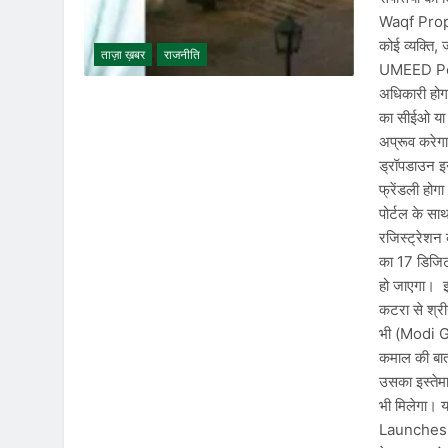
Waqf Proper
कोई व्यक्ति
ताज़ा ख़बर
राजनीति
UMEED Port
अधिकारी होगा
का सीईओ या र
अप्रूव करेग
ड्रॉपडाउन इ
फ्रेंडली होग
पोर्टल के सा
रजिस्ट्रेशन 
का 17 डिजिट
हो जाएगा। इस
कटरा से श्री
भी (Modi 
कमाल की बात
उसका इस्तेमा
भी मिलेगा। य
Launches 