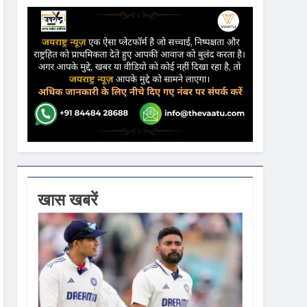
lver Medal
किया
ढ़ की आशंका
खास खबरें