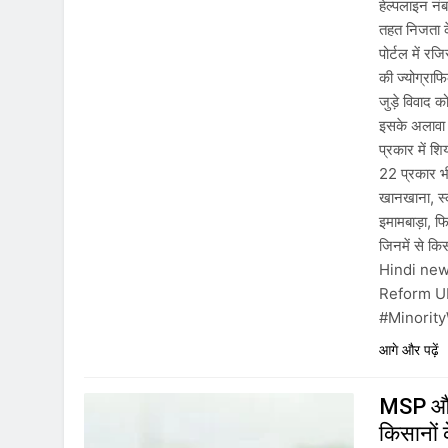
हेल्पलाइन नं
तहत निजता के
पोर्टल में रज
की ज्योग्राफ
जुड़े विवाद 
इसके अलावा म
प्रकार में श
22 प्रकार भी
खानखाना, स्क
इमामबाड़ा, 
जिनमें से 
Hindi ne
Reform U
#Minorit
आगे और पढ़ें
MSP और 
किसानों 