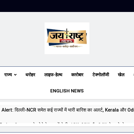
Jai Rashtra N
हिंदी समाचार
राज्य
धरोहर
लाइफ-हेल्थ
कारोबार
टेक्नोलॉजी
खेल
ENGLISH NEWS
 Alert: दिल्ली-NCR समेत कई राज्यों में भारी बारिश का अलर्ट, Kerala और Odish
day: 8 अगस्त को सोने के भाव में तेजी, 18K, 22K और 24K गोल्ड के रेट पर