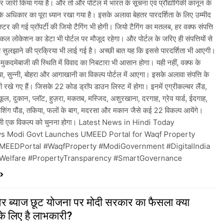
बर जारी किया गया है। और तो और पोर्टल में भारत के सूचना एवं प्रौद्योगिकी कानून के
 अधिकार का पूरा ध्यान रखा गया है। इसके अलावा बेहतर पारदर्शिता के लिए उम्मीद
िस्टर की गई प्रॉपर्टी की जियो टैगिंग भी होगी। जियो टैगिंग का मतलब, हर वक्फ संपत्ति
िकल लोकेशन का डेटा भी पोर्टल पर मौजूद रहेगा। और पोर्टल के जरिए ही संपत्तियों से
को सुलझाने की प्रक्रिया भी लाई गई है। अच्छी बात यह कि इससे पारदर्शिता भी आएगी।
ुकदमेबाजी की स्थिति में विवाद का निबटारा भी आसान होगा। यही नहीं, वक्फ के
िया, सुन्नी, बोहरा और आगाखानी का विकल्प पोर्टल में आएगा। इसके अलावा संपत्ति के
 रखे गए हैं। जिसके 22 कोड ड्रॉप डाउन लिस्ट में होगा। इनमें एग्रीकल्चर लैंड,
ूल, दुकान, प्लॉट, हुज़रा, मकतब, मस्जिद, अशुरखाना, दरगाह, ग्रेव यार्ड, ईदगाह,
फिशिंग पौंड, तकिया, फलों के बाग, मदरसा और मकान जैसे कई 22 विकल्प आयेंगे।
किसी एक विकल्प को चुनना होगा। Latest News in Hindi Today
ws Modi Govt Launches UMEED Portal for Waqf Property
MEEDPortal #WaqfProperty #ModiGovernment #DigitalIndia
yWelfare #PropertyTransparency #SmartGovernance
ब्याज छूट योजना पर मोदी सरकार का फैसला क्या
के लिए है लाभकारी?