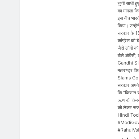
चुप्पी साधी ह
का मामला किसी
इस बीच भारत
किया। उन्हों
सरकार के 15 
कांग्रेस को 
जैसे लोगों को
बोले ओवैसी, क
Gandhi Sl
महाराष्ट्र व
Slams Gov
सरकार अपने इ
कि “किसान 
ऋण की किस्ते
को लेकर सजग
Hindi To
#ModiGov
#RahulVs