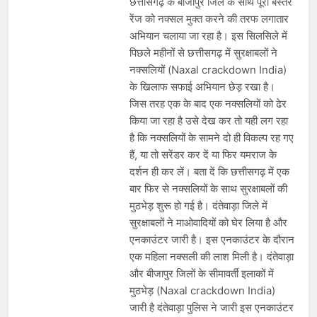
छत्तीसगढ़ के बीजापुर जिले के साथ पूरी बस्तर
देशभर में विशेष कार्यक्रमों के जरिए भारतीय
बुनकरों और पारंपरिक वस्त्रों को मिलेगा बढ़ावा
रेंज को नक्सल मुक्त करने की तरफ लगातार
August 2, 2026
अभियान चलाया जा रहा है। इस सिलसिले में
प्रधानमंत्री नरेंद्र मोदी ने भोगापुरम
अंतरराष्ट्रीय हवाई अड्डे का उद्घाटन किया,
पिछले महीनों से छत्तीसगढ़ में सुरक्षाबलों ने
आंध्र प्रदेश में ₹18,000 करोड़ की विकास
August 2, 2026
नक्सलियों (Naxal crackdown India)
परियोजनाओं की शुरुआत
केंद्र सरकार ने विस्तारित Khelo India
के खिलाफ सफाई अभियान छेड़ रखा है।
Scheme को मंजूरी दी, खेल ढाँचे को मजबूत
जिस तरह एक के बाद एक नक्सलियों को ढेर
करने के लिए ₹36,441 करोड़ का बड़ा
August 1, 2026
किया जा रहा है उसे देख कर तो यही लग रहा
प्रावधान
है कि नक्सलियों के सामने दो ही विकल्प रह गए
हैं, या तो सरेंडर कर दें या फिर यमराज के
दर्शन ही कर लें। बता दें कि छत्तीसगढ़ में एक
बार फिर से नक्सलियों के साथ सुरक्षाबलों की
मुठभेड़ शुरू हो गई है। दंतेवाड़ा जिले में
सुरक्षाबलों ने माओवादियों को घेर लिया है और
एनकाउंटर जारी है। इस एनकाउंटर के दौरान
एक महिला नक्सली की लाश मिली है। दंतेवाड़ा
और बीजापुर जिलों के सीमावर्ती इलाकों में
मुठभेड़ (Naxal crackdown India)
जारी है दंतेवाड़ा पुलिस ने जारी इस एनकाउंटर