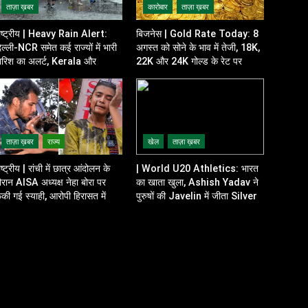
ताज़ा ख़बर
कारोबार
ताज़ा ख़बर
ाष्ट्रीय | Heavy Rain Alert:
बिजनेस | Gold Rate Today: 8
िल्ली-NCR समेत कई राज्यों में भारी
अगस्त को सोने के भाव में तेजी, 18K,
ारिश का अलर्ट, Kerala और
22K और 24K गोल्ड के रेट पर
disha में भी बढ़ी चिंता
निवेशकों की नजर
ताज़ा ख़बर
राज्य
खेल
ताज़ा ख़बर
ाष्ट्रीय | रांची में छात्र आंदोलन के
| World U20 Athletics: भारत
ौरान AISA अध्यक्ष नेहा बोरा पर
का खाता खुला, Ashish Yadav ने
ेंकी गई स्याही, आरोपी हिरासत में
पुरुषों की Javelin में जीता Silver
Medal