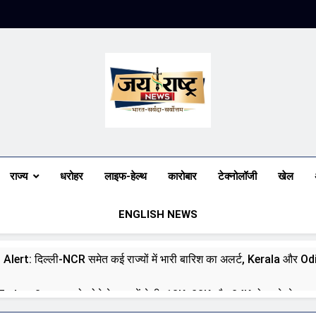
Jai Rashtra N
हिंदी समाचार
राज्य
धरोहर
लाइफ-हेल्थ
कारोबार
टेक्नोलॉजी
खेल
ENGLISH NEWS
 Alert: दिल्ली-NCR समेत कई राज्यों में भारी बारिश का अलर्ट, Kerala और Odish
day: 8 अगस्त को सोने के भाव में तेजी, 18K, 22K और 24K गोल्ड के रेट पर