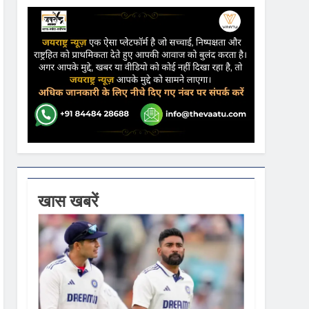
lver Medal
किया
ढ़ की आशंका
खास खबरें