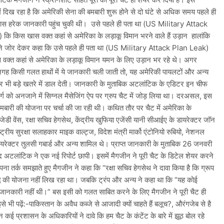
ें दिख रहा है कि अमेरिकी सेना की बमबारी शुरू होने से दो घंटे से अधिक समय पहले ही
पास हरेक जानकारी पहुंच चुकी थी। उसे पहले ही पता था (US Military Attack
ि किस खास वक्त कहां से अमेरिका के लड़ाकू विमान भरने वाले हैं उड़ान हालांकि
े जोर देकर कहा कि उसे पहले ही पता था (US Military Attack Plan Leak)
वक्त कहां से अमेरिका के लड़ाकू विमान यमन के लिए उड़ान भर रहे थे। अगर
गह किसी गलत हाथों में ये जानकारी चली जाती तो, यह अमेरिकी पायलटों और अन्य
और भी बड़े खतरे में डाल देती। जानकारी के मुताबिक अटलांटिक के एडिटर इन चीफ
र्ग को अनजाने में सिग्नल मैसेजिंग ऐप पर ग्रुप चैट में जोड़ लिया था। दरअसल, इस
बमबारी की योजना पर चर्चा की जा रही थी। कथित तौर पर चैट में अमेरिका के
 जेडी वेंस, रक्षा सचिव हेगसेथ, केंद्रीय खुफिया एजेंसी यानी सीआईए के डायरेक्टर जॉन
्ट्रीय सुरक्षा सलाहकार माइक वाल्ट्ज, विदेश मंत्री मार्को एंटोनियो रुबियो, नेशनल
ायरेक्टर तुलसी गबार्ड और अन्य शामिल थे। प्राप्त जानकारी के मुताबिक 26 जनवरी
द अटलांटिक ने एक नई रिपोर्ट छापी। इसमें मैगजीन ने पूरी चैट के डिटेल शेयर करने
पना तर्क समझाते हुए मैगजीन ने कहा कि “रक्षा सचिव हेगसेथ ने दावा किया है कि ग्रूप
ुद्ध की योजना नहीं लिख रहा था। जबकि ट्रंप और अन्य ने कहा था कि “यह कोई
जानकारी नहीं थी।” बस इसी को गलत साबित करने के लिए मैगजीन ने पूरी चैट ही
े भी पढ़ें:-पाकिस्तान के अवैध कब्जे से आजादी क्यों चाहते हैं बलूच?, औरंगजेब से है
कई प्रशासन के अधिकारियों ने दावे कि हम चैट के कंटेंट के बारे में झूठ बोल रहे