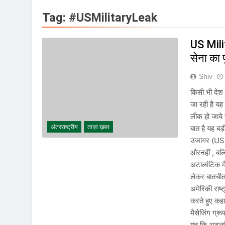
राष्ट्रीय | रांची में छा
Tag:
#USMilitaryLeak
August 8, 2026
| World U20 Athletic
US Mili
August 8, 2026
सेना का 
खेल | Commonwealth 
August 8, 2026
Shiv
स्वतंत्रता दिवस से पहले
किसी भी देश
August 7, 2026
जा रही है यह
IMD ने कई राज्यों में भा
लीक हो जाये 
August 7, 2026
बात है यह बड
अंतरराष्ट्रीय
ताज़ा ख़बर
IMD ने कई राज्यों में 
उजागर (US 
August 6, 2026
औरनहीं , बल्
जंतर-मंतर पुलिस कार्रवा
अटालांटिक मै
August 6, 2026
लेकर बातचीत
राष्ट्रीय हथकरघा दिवस क
अमेरिकी राष्
August 5, 2026
करते हुए कहा
मैसेजिंग ग्
यह कि अटलां