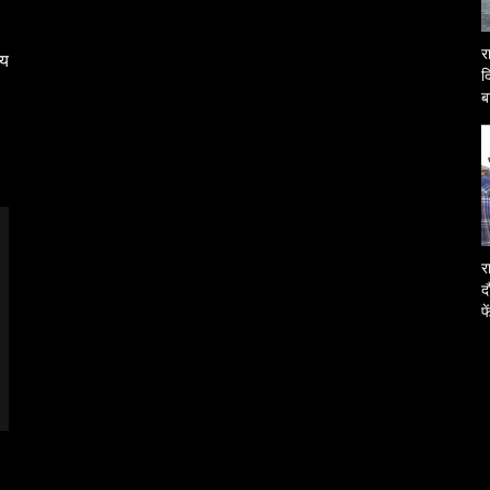
र
्य
द
ब
O
र
द
फ