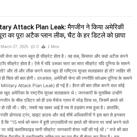
त्र आंदोलन के दौरान AISA अध्यक्ष नेहा बोरा पर फेंकी गई स्याही, आरोपी हिरासत में
s: भारत का खाता खुला, Ashish Yadav ने पुरुषों की Javelin में जीता Si
tary Attack Plan Leak: मैगजीन ने किया अमेरिकी
पूरा का पूरा अटैक प्लान लीक, चैट के हर डिटले को छापा
Games 2026: भारत ने 39 पदकों के साथ अभियान चौथे स्थान पर समाप्त 
March 27, 2025
0
1 Mins
 देशभर में ‘हर घर तिरंगा’ अभियान और सांस्कृतिक कार्यक्रमों की तैयारियाँ तेज़
 की सेना का प्लान बहुत ही सीक्रेट होता है। वह कब, किसपर और कहां अटैक करने
 टॉप सीक्रेट होता है। ऐसे में यदि उसका सारा का सारा सीक्रेट यदि दुनिया के सामने
री बारिश और बाढ़ की चेतावनी जारी की, उत्तर भारत और पूर्वोत्तर में हाई अलर्ट
तो? और तो और लीक करने वाला खुद ही राष्ट्रिय सुरक्षा सलाहकार हो तो? जाहिर सी
़ी ही चिंता की बात होगी। दरअसल, अमेरिकी सेना की रणनीति सरेआम दुनिया के सामने
भारी बारिश का अलर्ट जारी किया, दिल्ली-NCR समेत कई क्षेत्रों में जलभराव और बा
Military Attack Plan Leak) हो गई है। हैरत की बात लीक करने वाल कोई
कि खुद अमेरिका के राष्ट्रीय सुरक्षा सलाहकार थे। जानकारी के मुताबिक उन्होंने
ई पर संसद में विपक्ष का हंगामा तेज़, सरकार से जवाब की मांग
गजीन के चीफ एडिटर को ही उस मैसेज ग्रूप में जोड़ लिया था, जिसमें हमले को
 हो रही थी। खैर, जबसे यह खबर आई है तब से हड़कंप मचा हुआ है। हालांकि,
ी तैयारियाँ तेज़, देशभर में बुनकरों और हस्तशिल्प प्रदर्शनियों का होगा आयोजन
ट्रपति डोनाल्ड ट्रंप, व्हाइट हाउस और कई शीर्ष अधिकारियों ने इस बात से इनकार
 है कि “15 मार्च को यमन में हूती उग्रवादियों पर हमले की योजना पर चर्चा करने वाले
रूप पर कोई क्लासिफाइड यानी सीक्रेट जानकारी शेयर नहीं की गई थी।” मजे की बात
टिक मैगजीन ने स्क्रीनशॉट सहित पूरा का पूरा चैट ही शेयर कर दिया है। इस