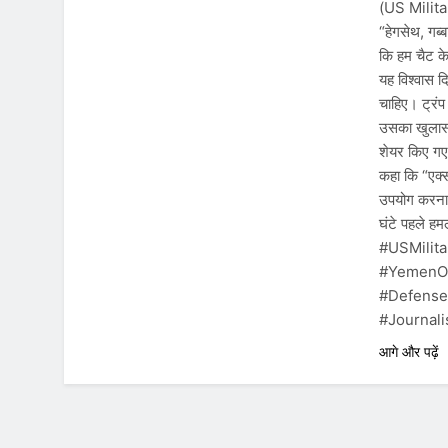
(US Militar
“हेगसेथ, गब्
कि हम चैट के
यह विश्वास दि
चाहिए। ट्रंप
उसका खुलासा 
शेयर किए गए 
कहा कि “एक्स
उपयोग करना “
घंटे पहले 
#USMilita
#YemenOp
#DefenseD
#Journalis
आगे और पढ़ें