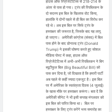
देशभर में विशेष कार्यक्रमों के जरिए भारतीय
हाउस ऑफ रिप्रेजेंटेटिव्स से 218-214 के
बुनकरों और पारंपरिक वस्त्रों को मिलेगा बढ़ावा
अंतर से पास हो गया। ट्रंप की रिपब्लिकन के
August 2, 2026
प्रधानमंत्री नरेंद्र मोदी ने भोगापुरम
दो सदस्य इस बिल के खिलाफ वोट किया,
अंतरराष्ट्रीय हवाई अड्डे का उद्घाटन किया,
हालांकि ये दोनों पहले से ही बिल का विरोध कर
आंध्र प्रदेश में ₹18,000 करोड़ की विकास
August 2, 2026
रहे थे। अब इस बिल पर सिर्फ ट्रंप के
परियोजनाओं की शुरुआत
केंद्र सरकार ने विस्तारित Khelo India
हस्ताक्षर की जरूरत है, जिसके बाद यह लागू
Scheme को मंजूरी दी, खेल ढाँचे को मजबूत
हो जाएगा। अमेरिकी कांग्रेस (संसद) में बिल
करने के लिए ₹36,441 करोड़ का बड़ा
August 1, 2026
पास होने के बाद डोनाल्ड ट्रंप (Donald
प्रावधान
Trump) ने इसकी घोषणा करते हुए सोशल
मीडिया पोस्ट में कहा, हाउस ऑफ
रिप्रेजेंटेटिव्स में अभी-अभी रिपब्लिकन ने बिग
ब्यूटीफुल बिल (Big Beautiful Bill) को
पास कर दिया है, जो दिखाता है कि हमारी पार्टी
अब पहले से कहीं ज्यादा एकजुट है। इस बिल
पर मैं अमेरिका के स्वतंत्रता दिवस (4 जुलाई)
के खास मौके पर हस्ताक्षर करूंगा। बता दें कि
अमेरिकी सीनेट ने भी इसी सप्ताह मंगलवार को
इस बिल को पारित किया था। बिल पर
हस्ताक्षर के लिए ट्रंप करेंगे भव्य समारोह का