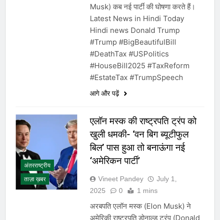
Musk) कब नई पार्टी की घोषणा करते हैं।
Latest News in Hindi Today
Hindi news Donald Trump
#Trump #BigBeautifulBill
#DeathTax #USPolitics
#HouseBill2025 #TaxReform
#EstateTax #TrumpSpeech
आगे और पढ़ें
एलॉन मस्‍क की राष्ट्रपति ट्रंप को
खुली धमकी- ‘वन बिग ब्यूटीफुल
बिल’ पास हुआ तो बनाऊंगा नई
‘अमेरिकन पार्टी’
अंतरराष्ट्रीय
Vineet Pandey
July 1,
ताज़ा ख़बर
2025
0
1 mins
अरबपति एलॉन मस्क (Elon Musk) ने
अमेरिकी राष्ट्रपति डोनाल्ड ट्रंप (Donald