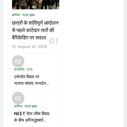
करियर
ताज़ा ख़बर
छात्रों के शांतिपूर्ण आंदोलन
से पहले कांटेदार तारों की
बैरिकेडिंग पर सवाल
01
August 10, 2026
02
राजनीति
राज्य
एथेनॉल विवाद पर
भाजपा सांसद जनार्दन
मिश्रा का बयान—“शुद्ध
पेट्रोल तुम्हारे बाप के घर
03
से आएगा?”
करियर
ताज़ा ख़बर
NEET पेपर लीक विवाद
के बीच अनिरुद्धाचार्य
महाराज का तीखा बयान;