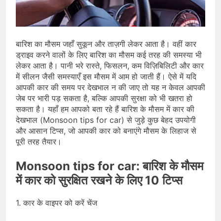
सोने के भाव में तेजी, 18K, 22K और 24K
गोल्ड के रेट पर निवेशकों की नजर
August 8, 2026
राष्ट्रीय | रांची में छात्र आंदोलन के दौरान
AISA अध्यक्ष नेहा बोरा पर फेंकी गई स्याही,
बारिश का मौसम जहाँ सुकून और ताज़गी लेकर आता है। वहीं कार
आरोपी हिरासत में
August 8, 2026
ड्राइव करने वालों के लिए बारिश का मौसम कई तरह की समस्या भी
| World U20 Athletics: भारत का खाता
लेकर आता है। पानी भरे रास्ते, फिसलन, कम विज़िबिलिटी और कार
खुला, Ashish Yadav ने पुरुषों की Javelin
में सीलन जैसी समस्याएँ इस मौसम में आम हो जाती हैं। ऐसे में यदि
में जीता Silver Medal
August 8, 2026
आपकी कार की समय पर देखभाल न की जाए तो यह न केवल आपकी
जेब पर भारी पड़ सकता है, बल्कि आपकी सुरक्षा को भी खतरा हो
सकता है। यहाँ हम आपको बता रहे हैं बारिश के मौसम में कार की
देखभाल (Monsoon tips for car) से जुड़े कुछ बेहद उपयोगी
और आसान टिप्स, जो आपकी कार को बनाएंगे मौसम के लिहाज से
पूरी तरह तैयार।
Monsoon tips for car: बारिश के मौसम
में कार को सुरक्षित रखने के लिए 10 टिप्स
1. कार के वाइपर को करें चेंज