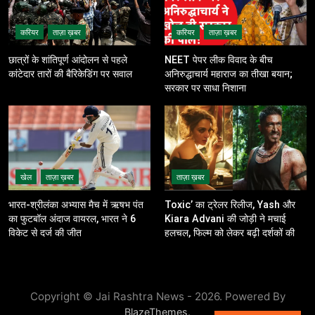
करियर
ताज़ा ख़बर
करियर
ताज़ा ख़बर
छात्रों के शांतिपूर्ण आंदोलन से पहले
NEET पेपर लीक विवाद के बीच
कांटेदार तारों की बैरिकेडिंग पर सवाल
अनिरुद्धाचार्य महाराज का तीखा बयान;
सरकार पर साधा निशाना
खेल
ताज़ा ख़बर
ताज़ा ख़बर
भारत-श्रीलंका अभ्यास मैच में ऋषभ पंत
Toxic’ का ट्रेलर रिलीज, Yash और
का फुटबॉल अंदाज वायरल, भारत ने 6
Kiara Advani की जोड़ी ने मचाई
विकेट से दर्ज की जीत
हलचल, फिल्म को लेकर बढ़ी दर्शकों की
उत्सुकता
Copyright © Jai Rashtra News - 2026. Powered By
.
BlazeThemes