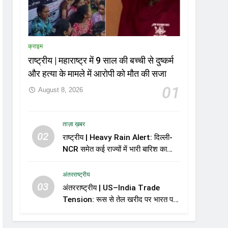
क्राइम
राष्ट्रीय | महाराष्ट्र में 9 साल की बच्ची से दुष्कर्म
और हत्या के मामले में आरोपी को मौत की सजा
01
August 8, 2026
ताज़ा ख़बर
02
राष्ट्रीय | Heavy Rain Alert: दिल्ली-
NCR समेत कई राज्यों में भारी बारिश का
अलर्ट, Kerala और Odisha में भी बढ़ी
चिंता
अंतरराष्ट्रीय
03
अंतरराष्ट्रीय | US–India Trade
Tension: रूस से तेल खरीद पर भारत पर
100% तक टैरिफ का खतरा, अमेरिकी
सीनेट के कदम से बढ़ा व्यापारिक तनाव