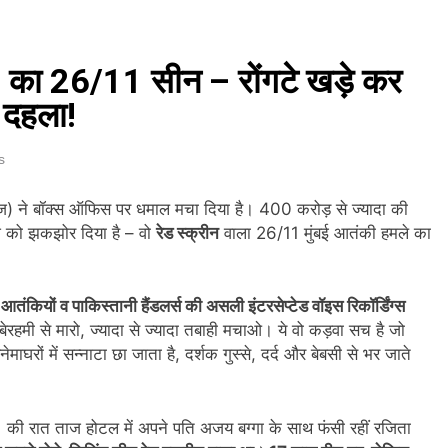
त्र आंदोलन के दौरान AISA अध्यक्ष नेहा बोरा पर फेंकी गई स्याही, आरोपी हिरासत में
Games 2026: भारत ने 39 पदकों के साथ अभियान चौथे स्थान पर समाप्त 
ंधर’ का 26/11 सीन – रोंगटे खड़े कर
ल दहला!
 देशभर में ‘हर घर तिरंगा’ अभियान और सांस्कृतिक कार्यक्रमों की तैयारियाँ तेज़
s
री बारिश और बाढ़ की चेतावनी जारी की, उत्तर भारत और पूर्वोत्तर में हाई अलर्ट
 ने बॉक्स ऑफिस पर धमाल मचा दिया है। 400 करोड़ से ज्यादा की
भारी बारिश का अलर्ट जारी किया, दिल्ली-NCR समेत कई क्षेत्रों में जलभराव और बा
ेश को झकझोर दिया है – वो
रेड स्क्रीन
वाला 26/11 मुंबई आतंकी हमले का
ई पर संसद में विपक्ष का हंगामा तेज़, सरकार से जवाब की मांग
तंकियों व पाकिस्तानी हैंडलर्स की असली इंटरसेप्टेड वॉइस रिकॉर्डिंग्स
ी तैयारियाँ तेज़, देशभर में बुनकरों और हस्तशिल्प प्रदर्शनियों का होगा आयोजन
 को बेरहमी से मारो, ज्यादा से ज्यादा तबाही मचाओ। ये वो कड़वा सच है जो
ों में सन्नाटा छा जाता है, दर्शक गुस्से, दर्द और बेबसी से भर जाते
म और केरल के लिए रेड अलर्ट जारी किया, कई राज्यों में भारी बारिश की चेतावनी
की रात ताज होटल में अपने पति अजय बग्गा के साथ फंसी रहीं रजिता