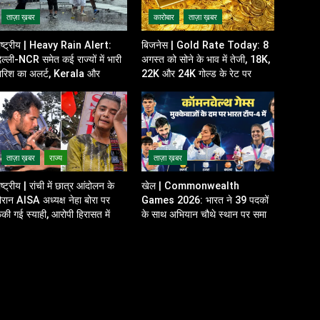
ताज़ा ख़बर
कारोबार
ताज़ा ख़बर
ाष्ट्रीय | Heavy Rain Alert:
बिजनेस | Gold Rate Today: 8
िल्ली-NCR समेत कई राज्यों में भारी
अगस्त को सोने के भाव में तेजी, 18K,
ारिश का अलर्ट, Kerala और
22K और 24K गोल्ड के रेट पर
disha में भी बढ़ी चिंता
निवेशकों की नजर
ताज़ा ख़बर
राज्य
ताज़ा ख़बर
ाष्ट्रीय | रांची में छात्र आंदोलन के
खेल | Commonwealth
ौरान AISA अध्यक्ष नेहा बोरा पर
Games 2026: भारत ने 39 पदकों
ेंकी गई स्याही, आरोपी हिरासत में
के साथ अभियान चौथे स्थान पर समाप्त
किया