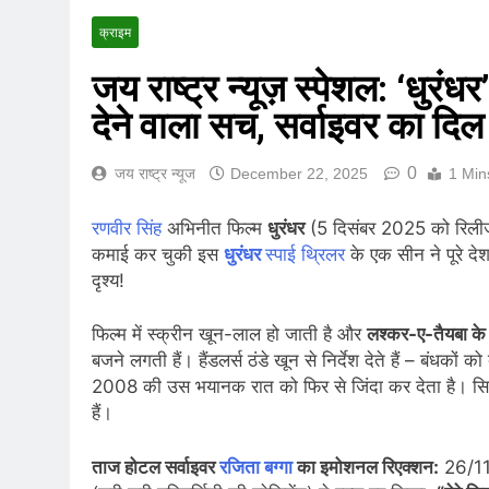
राष्ट्रीय | रांची में छा
क्राइम
August 8, 2026
खेल | Commonwealth 
जय राष्ट्र न्यूज़ स्पेशल: ‘धुर
August 8, 2026
देने वाला सच, सर्वाइवर का दि
स्वतंत्रता दिवस से पहले
August 7, 2026
0
जय राष्ट्र न्यूज
December 22, 2025
1 Min
IMD ने कई राज्यों में भा
August 7, 2026
रणवीर सिंह
अभिनीत फिल्म
धुरंधर
(5 दिसंबर 2025 को रिलीज)
IMD ने कई राज्यों में 
कमाई कर चुकी इस
धुरंधर
स्पाई थ्रिलर
के एक सीन ने पूरे द
August 6, 2026
दृश्य!
जंतर-मंतर पुलिस कार्रवा
August 6, 2026
फिल्म में स्क्रीन खून-लाल हो जाती है और
लश्कर-ए-तैयबा के आ
राष्ट्रीय हथकरघा दिवस क
बजने लगती हैं। हैंडलर्स ठंडे खून से निर्देश देते हैं – बंधकों
August 5, 2026
2008 की उस भयानक रात को फिर से जिंदा कर देता है। सिनेमाघर
IMD ने मध्य प्रदेश, अस
हैं।
August 5, 2026
ताज होटल सर्वाइवर
रजिता बग्गा
का इमोशनल रिएक्शन:
26/11 