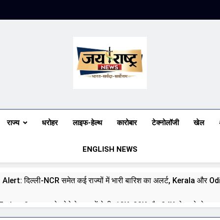
Jai Rashtra N
हिंदी समाचार
राज्य
धरोहर
लाइफ-हेल्थ
कारोबार
टेक्नोलॉजी
खेल
ENGLISH NEWS
 Alert: दिल्ली-NCR समेत कई राज्यों में भारी बारिश का अलर्ट, Kerala और Odish
day: 8 अगस्त को सोने के भाव में तेजी, 18K, 22K और 24K गोल्ड के रेट पर