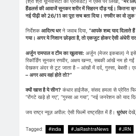
(श्री श्री यूनिवर्सिटी की प्रेसिडेंट) ने एक्स पर लिखा,
“मेरे ल
हैंडलर्स की आवाजें सुनकर शरीर में सिहरन दौड़ गई। कितना क्
नई पीढ़ी को 26/11 का पूरा सच बता दिया। रणवीर का वो लुक
निर्देशक
आदित्य धर
ने जवाब दिया,
“आपके शब्द याद दिलाते हैं
गया। अगर ये निशान छोड़ता है, तो एकजुट होकर ऐसी अंधेरी रा
अर्जुन रामपाल व टीम का खुलासा:
अर्जुन (मेजर इकबाल) ने इ
रिकॉर्डिंग सुनकर रणवीर, अक्षय खन्ना, सबकी आंखें नम हो गई
देखकर अंदर से टूट जाता है – आंखों में दर्द, गुस्सा, बेबसी। 
– अगर आप वहां होते तो?”
क्यों खास है ये सीन?
कंधार हाईजैक, संसद हमला से प्रेरित फि
“रोंगटे खड़े हो गए”, “गुस्सा आ गया”, “नई जनरेशन को याद 
जय राष्ट्र न्यूज़ अपील: ऐसी फिल्में राष्ट्रहित में हैं।
धुरंधर
देखे
Tagged:
#india
#JaiRashtraNews
#JRN