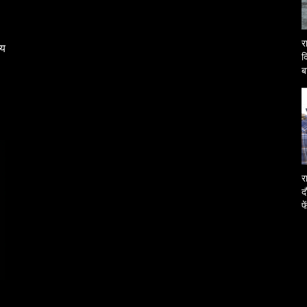
र
्य
द
ब
O
र
द
फ