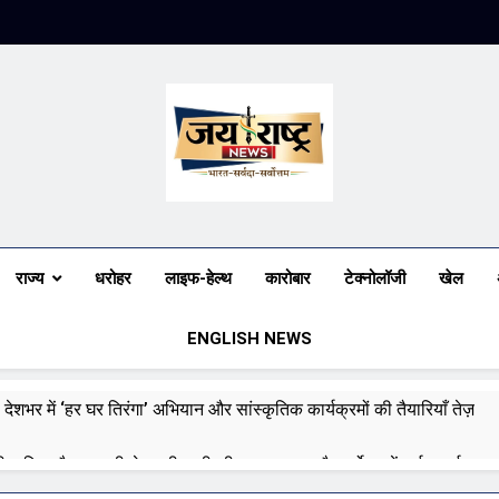
Jai Rashtra N
हिंदी समाचार
राज्य
धरोहर
लाइफ-हेल्थ
कारोबार
टेक्नोलॉजी
खेल
ENGLISH NEWS
 देशभर में ‘हर घर तिरंगा’ अभियान और सांस्कृतिक कार्यक्रमों की तैयारियाँ तेज़
री बारिश और बाढ़ की चेतावनी जारी की, उत्तर भारत और पूर्वोत्तर में हाई अलर्ट