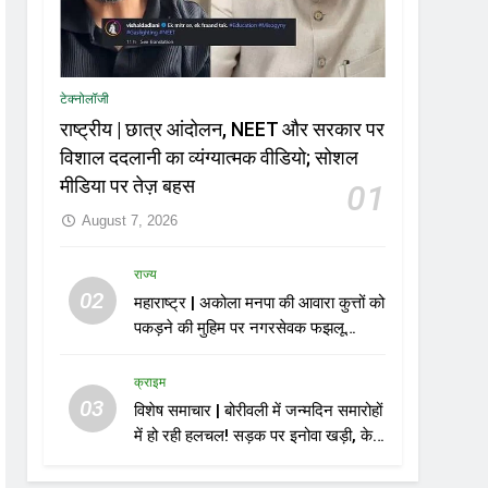
टेक्नोलॉजी
राष्ट्रीय | छात्र आंदोलन, NEET और सरकार पर
विशाल ददलानी का व्यंग्यात्मक वीडियो; सोशल
मीडिया पर तेज़ बहस
01
August 7, 2026
राज्य
02
महाराष्ट्र | अकोला मनपा की आवारा कुत्तों को
पकड़ने की मुहिम पर नगरसेवक फझलू
पहलवान ने उठाए सवाल
क्राइम
03
विशेष समाचार | बोरीवली में जन्मदिन समारोहों
में हो रही हलचल! सड़क पर इनोवा खड़ी, केक
काटा, एयरगन से फायरिंग; 10 गिरफ्तार