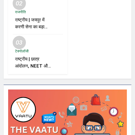
02
राजनीति
राष्ट्रीय | जयपुर में
करणी सेना का बड़ा
ऐलान; समर्थकों से कहा
– “BJP को वोट नहीं
03
देंगे”
टेक्नोलॉजी
राष्ट्रीय | छात्र
आंदोलन, NEET और
सरकार पर विशाल
ददलानी का व्यंग्यात्मक
वीडियो; सोशल मीडिया
पर तेज़ बहस