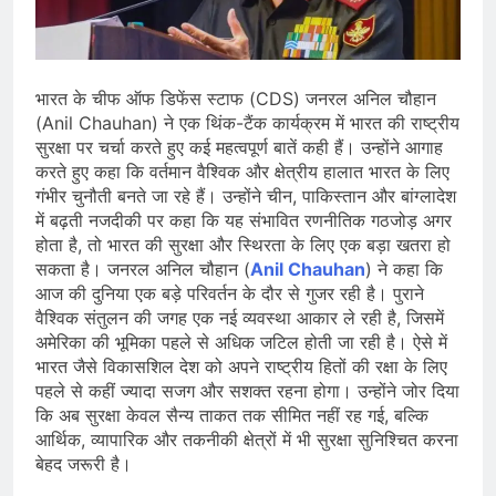
प्रदर्शन तेज़, PM आवास मार्च रोका गया,
सरकार से तीन बड़ी मांगें
August 5, 2026
सावन और आगामी त्योहारों को लेकर देशभर में
तैयारियाँ तेज़, सांस्कृतिक कार्यक्रमों और
भारत के चीफ ऑफ डिफेंस स्टाफ (CDS) जनरल अनिल चौहान
धार्मिक आयोजनों की धूम
August 4, 2026
(Anil Chauhan) ने एक थिंक-टैंक कार्यक्रम में भारत की राष्ट्रीय
राष्ट्रीय हथकरघा दिवस की तैयारियाँ तेज़,
सुरक्षा पर चर्चा करते हुए कई महत्वपूर्ण बातें कही हैं। उन्होंने आगाह
देशभर में विशेष कार्यक्रमों के जरिए भारतीय
करते हुए कहा कि वर्तमान वैश्विक और क्षेत्रीय हालात भारत के लिए
बुनकरों और पारंपरिक वस्त्रों को मिलेगा बढ़ावा
August 2, 2026
गंभीर चुनौती बनते जा रहे हैं। उन्होंने चीन, पाकिस्तान और बांग्लादेश
में बढ़ती नजदीकी पर कहा कि यह संभावित रणनीतिक गठजोड़ अगर
होता है, तो भारत की सुरक्षा और स्थिरता के लिए एक बड़ा खतरा हो
सकता है। जनरल अनिल चौहान (
Anil Chauhan
) ने कहा कि
आज की दुनिया एक बड़े परिवर्तन के दौर से गुजर रही है। पुराने
वैश्विक संतुलन की जगह एक नई व्यवस्था आकार ले रही है, जिसमें
अमेरिका की भूमिका पहले से अधिक जटिल होती जा रही है। ऐसे में
भारत जैसे विकासशिल देश को अपने राष्ट्रीय हितों की रक्षा के लिए
पहले से कहीं ज्यादा सजग और सशक्त रहना होगा। उन्होंने जोर दिया
कि अब सुरक्षा केवल सैन्य ताकत तक सीमित नहीं रह गई, बल्कि
आर्थिक, व्यापारिक और तकनीकी क्षेत्रों में भी सुरक्षा सुनिश्चित करना
बेहद जरूरी है।