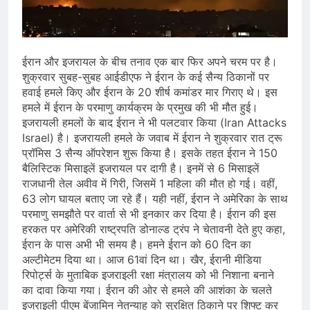
प्रदर्शन तेज़, PM आवास मार्च रोका गया,
सरकार से तीन बड़ी मांगें
August 5, 2026
सावन और आगामी त्योहारों को लेकर देशभर में
तैयारियाँ तेज़, सांस्कृतिक कार्यक्रमों और
ईरान और इजरायल के बीच तनाव एक बार फिर अपने चरम पर है।
धार्मिक आयोजनों की धूम
August 4, 2026
शुक्रवार सुबह-सुबह आईडीएफ ने ईरान के कई सैन्य ठिकानों पर
राष्ट्रीय हथकरघा दिवस की तैयारियाँ तेज़,
हवाई हमले किए और ईरान के 20 शीर्ष कमांडर मार गिराए थे। इस
देशभर में विशेष कार्यक्रमों के जरिए भारतीय
हमले में ईरान के परमाणु कार्यक्रम के प्रमुख की भी मौत हुई।
बुनकरों और पारंपरिक वस्त्रों को मिलेगा बढ़ावा
August 2, 2026
इजरायली हमलों के बाद ईरान ने भी पलटवार किया (Iran Attacks
Israel) है। इजरायली हमले के जवाब में ईरान ने शुक्रवार रात ट्रू
प्रॉमिस 3 सैन्य ऑपरेशन शुरू किया है। इसके तहत ईरान ने 150
बैलिस्टिक मिसाइलें इजरायल पर दागी है। इनमें से 6 मिसाइलें
राजधानी तेल अवीव में गिरी, जिसमें 1 महिला की मौत हो गई। वहीं,
63 लोग घायल बताए जा रहे हैं। यही नहीं, ईरान ने अमेरिका के साथ
परमाणु समझौते पर वार्ता से भी इनकार कर दिया है। ईरान की इस
हरकत पर अमेरिकी राष्ट्रपति डोनाल्ड ट्रंप ने चेतावनी देते हुए कहा,
ईरान के पास अभी भी समय है। हमने ईरान को 60 दिन का
अल्टीमेटम दिया था। आज 61वां दिन था। खैर, ईरानी मीडिया
रिपोर्ट्स के मुताबिक इजराइली रक्षा मंत्रालय को भी निशाना बनाने
का दावा किया गया। ईरान की ओर से हमले की आशंका के चलते
इजराइली पीएम बेंजामिन नेतन्याहू को सुरक्षित ठिकाने पर शिफ्ट कर