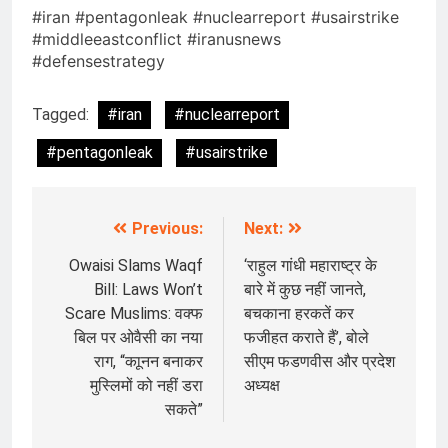
#iran #pentagonleak #nuclearreport #usairstrike
#middleeastconflict #iranusnews
#defensestrategy
Tagged:
#iran
#nuclearreport
#pentagonleak
#usairstrike
Previous:
Next:
Post
navigation
Owaisi Slams Waqf
‘राहुल गांधी महाराष्ट्र के
Bill: Laws Won’t
बारे में कुछ नहीं जानते,
Scare Muslims: वक्फ
बचकाना हरकतें कर
बिल पर ओवैसी का नया
फजीहत कराते हैं’, बोले
राग, “काूनन बनाकर
सीएम फडणवीस और प्रदेश
मुस्लिमों को नहीं डरा
अध्यक्ष
सकते”