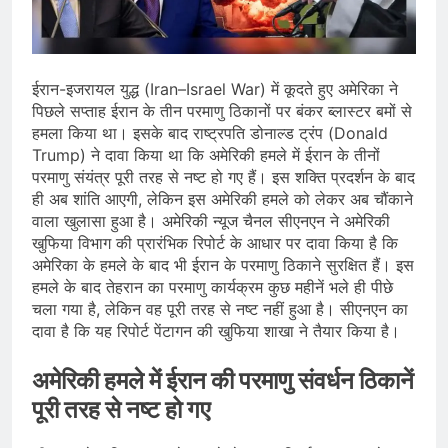
देशभर में विशेष कार्यक्रमों के जरिए भारतीय
बुनकरों और पारंपरिक वस्त्रों को मिलेगा बढ़ावा
August 2, 2026
प्रधानमंत्री नरेंद्र मोदी ने भोगापुरम
अंतरराष्ट्रीय हवाई अड्डे का उद्घाटन किया,
ईरान-इजरायल युद्ध (Iran–Israel War) में कूदते हुए अमेरिका ने
आंध्र प्रदेश में ₹18,000 करोड़ की विकास
August 2, 2026
परियोजनाओं की शुरुआत
पिछले सप्ताह ईरान के तीन परमाणु ठिकानों पर बंकर ब्लास्टर बमों से
केंद्र सरकार ने विस्तारित Khelo India
हमला किया था। इसके बाद राष्ट्रपति डोनाल्ड ट्रंप (Donald
Scheme को मंजूरी दी, खेल ढाँचे को मजबूत
Trump) ने दावा किया था कि अमेरिकी हमले में ईरान के तीनों
करने के लिए ₹36,441 करोड़ का बड़ा
August 1, 2026
प्रावधान
परमाणु संयंत्र पूरी तरह से नष्ट हो गए हैं। इस शक्ति प्रदर्शन के बाद
ही अब शांति आएगी, लेकिन इस अमेरिकी हमले को लेकर अब चौंकाने
वाला खुलासा हुआ है। अमेरिकी न्यूज चैनल सीएनएन ने अमेरिकी
खुफिया विभाग की प्रारंभिक रिपोर्ट के आधार पर दावा किया है कि
अमेरिका के हमले के बाद भी ईरान के परमाणु ठिकाने सुरक्षित हैं। इस
हमले के बाद तेहरान का परमाणु कार्यक्रम कुछ महीनें भले ही पीछे
चला गया है, लेकिन वह पूरी तरह से नष्ट नहीं हुआ है। सीएनएन का
दावा है कि यह रिपोर्ट पेंटागन की खुफिया शाखा ने तैयार किया है।
अमेरिकी हमले में ईरान की परमाणु संवर्धन ठिकानें
पूरी तरह से नष्ट हो गए