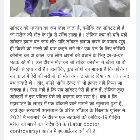
प्रदर्शन तेज़, PM आवास मार्च रोका गया,
सरकार से तीन बड़ी मांगें
August 5, 2026
सावन और आगामी त्योहारों को लेकर देशभर में
तैयारियाँ तेज़, सांस्कृतिक कार्यक्रमों और
डॉक्टर को भगवान का रूप कहा जाता है, क्योंकि एक डॉक्टर ही है
धार्मिक आयोजनों की धूम
August 4, 2026
जो मरीज को मौत के मुंह से खींच लाता है। लेकिन क्या हो यदि यही
राष्ट्रीय हथकरघा दिवस की तैयारियाँ तेज़,
डॉक्टर हैवान बन जाये तो? यदि डॉक्टर इलाज करने के बजाय खुद
देशभर में विशेष कार्यक्रमों के जरिए भारतीय
ही किसी को मारने की बात कहने लगे तो? एक पल के लिए सोचिये
बुनकरों और पारंपरिक वस्त्रों को मिलेगा बढ़ावा
August 2, 2026
कोरोना का वो काल, जब लोग अपनों को बचाने के लिए दर-ब-दर
भटक रहे थे। उस दौरान मौत का जो तांडव कोरोना ने खेला था वो
किसी से छुपा नहीं है। हालाँकि, कुछ लोगों का मानना है कि कोरोना
का काल में ऐसे की मरीजों को मौत के घाट उतार दिया गया जो शायद
बच सकते थे। खैर, बॉडी ऑर्गन रैकेट से भी इंकार नहीं किया जा
सकता है। ऐसा नहीं है कि सब डॉक्टर ऐसे ही होते हैं, लेकिन कुछ
डॉक्टरों ने इस पवित्र पेशे को बदनाम कर रखा है। बता दें कि
महाराष्ट्र के लातूर में एक चौंकाने वाले मामले का खुलासा हुआ है,
जहां एक सरकारी अस्पताल के वरिष्ठ डॉक्टर के खिलाफ पुलिस ने
2021 में महामारी के दौरान एक सहकर्मी को कोविड-19 पीड़ित
मरीज को मारने का निर्देश देने के (Latur doctor
controversy) आरोप में एफआईआर दर्ज की है।