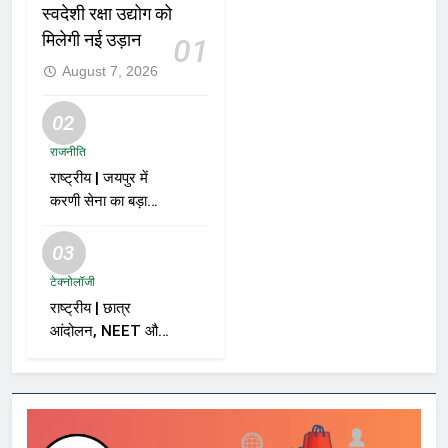
स्वदेशी रक्षा उद्योग को
मिलेगी नई उड़ान
01
August 7, 2026
02
राजनीति
राष्ट्रीय | जयपुर में
करणी सेना का बड़ा
ऐलान; समर्थकों से कहा
– “BJP को वोट नहीं
03
देंगे”
टेक्नोलॉजी
राष्ट्रीय | छात्र
आंदोलन, NEET और
सरकार पर विशाल
ददलानी का व्यंग्यात्मक
वीडियो; सोशल मीडिया
पर तेज़ बहस