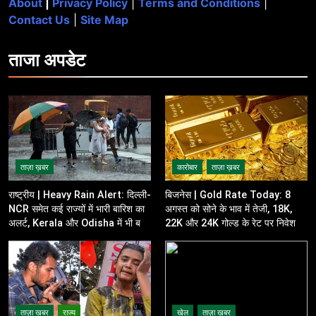
About
|
Privacy Policy
|
Terms and Conditions
|
Contact Us
|
Site Map
ताजा
अपडेट
ताज़ा ख़बर
कारोबार
ताज़ा ख़बर
राष्ट्रीय | Heavy Rain Alert: दिल्ली-
बिजनेस | Gold Rate Today: 8
NCR समेत कई राज्यों में भारी बारिश का
अगस्त को सोने के भाव में तेजी, 18K,
अलर्ट, Kerala और Odisha में भी बढ़ी
22K और 24K गोल्ड के रेट पर निवेशकों
चिंता
की नजर
ताज़ा ख़बर
राज्य
खेल
ताज़ा ख़बर