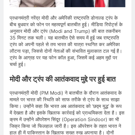
जारी किया, दिल्ली-NCR समेत कई क्षेत्रों में
जलभराव और बाढ़ की आशंका
August 6, 2026
जंतर-मंतर पुलिस कार्रवाई पर संसद में विपक्ष
प्रधानमंत्री नरेंद्र मोदी और अमेरिकी राष्ट्रपति डोनाल्ड ट्रंप के
का हंगामा तेज़, सरकार से जवाब की मांग
बीच बुधवार को फोन पर महत्वपूर्ण बातचीत हुई। मीडिया रिपोर्ट्स के
August 6, 2026
अनुसार मोदी और ट्रंप (Modi and Trump) की बात तकरीबन
राष्ट्रीय हथकरघा दिवस की तैयारियाँ तेज़,
35 मिनट तक चली। यह बातचीत ऐसे समय में हुई जब राष्ट्रपति
देशभर में बुनकरों और हस्तशिल्प प्रदर्शनियों का
ट्रंप को अपनी पहले से तय भारत की यात्रा स्थगित कर अमेरिका
होगा आयोजन
August 5, 2026
लौटना पड़ा, जिससे दोनों नेताओं की संभावित मुलाकात टल गई है।
ट्रंप के आग्रह पर यह फोन कॉल हुआ, जिसमें कई अहम मुद्दों पर
चर्चा हुई।
मोदी और ट्रंप की आतंकवाद मुद्दे पर हुई बात
प्रधानमंत्री मोदी (PM Modi) ने बातचीत के दौरान आतंकवाद के
मामले पर भारत की स्थिति को साफ तरीके से ट्रंप के साथ साझा
किया। उन्होंने कहा कि भारत अब आतंकवाद को ‘छद्म युद्ध’ के रूप
में देखता है और इसके खिलाफ कार्रवाई को प्राथमिकता देता है। इस
क्रम में उन्होंने ऑपरेशन सिंदूर (Operation Sindoor) का भी
जिक्र किया जो फिलहाल जारी है। इस ऑपरेशन के तहत भारत ने
हाल ही में पाकिस्तान के खिलाफ सख्त रुख अपनाया है। दोनों