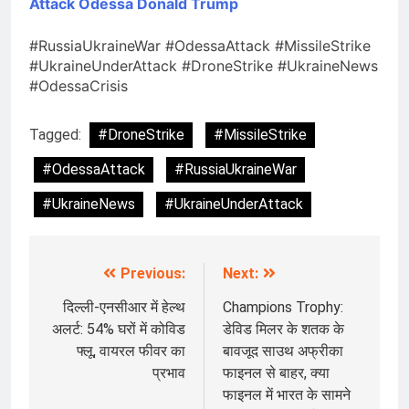
Attack Odessa
Donald Trump
#RussiaUkraineWar #OdessaAttack #MissileStrike
#UkraineUnderAttack #DroneStrike #UkraineNews
#OdessaCrisis
Tagged:
#DroneStrike
#MissileStrike
#OdessaAttack
#RussiaUkraineWar
#UkraineNews
#UkraineUnderAttack
Previous:
Next:
Post
navigation
दिल्ली-एनसीआर में हेल्थ
Champions Trophy:
अलर्ट: 54% घरों में कोविड
डेविड मिलर के शतक के
फ्लू, वायरल फीवर का
बावजूद साउथ अफ्रीका
प्रभाव
फाइनल से बाहर, क्या
फाइनल में भारत के सामने