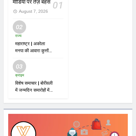
मीडिया पर तेज़ बहस
01
August 7, 2026
02
राज्य
महाराष्ट्र | अकोला
मनपा की आवारा कुत्तों
को पकड़ने की मुहिम पर
नगरसेवक फझलू
03
पहलवान ने उठाए सवाल
क्राइम
विशेष समाचार | बोरीवली
में जन्मदिन समारोहों में
हो रही हलचल! सड़क
पर इनोवा खड़ी, केक
काटा, एयरगन से
फायरिंग; 10 गिरफ्तार