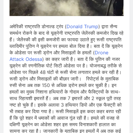
प्रदर्शन तेज़, PM आवास मार्च रोका गया,
सरकार से तीन बड़ी मांगें
August 5, 2026
सावन और आगामी त्योहारों को लेकर देशभर में
तैयारियाँ तेज़, सांस्कृतिक कार्यक्रमों और
अमेरिकी राष्ट्रपति डोनाल्ड ट्रंप (
Donald Trump
) द्वारा सैन्य
धार्मिक आयोजनों की धूम
August 4, 2026
समर्थन रोकने के बाद से यूक्रेनी राष्ट्रपति जेलेंस्की कमजोर दिख रहे
राष्ट्रीय हथकरघा दिवस की तैयारियाँ तेज़,
हैं। जेलेंस्की की इसी कमजोरी का फायदा उठाते हुए रूसी राष्ट्रपति
देशभर में विशेष कार्यक्रमों के जरिए भारतीय
व्लादिमीर पुतिन ने यूक्रेन पर हमला बोल दिया है। बता दें कि यूक्रेन
बुनकरों और पारंपरिक वस्त्रों को मिलेगा बढ़ावा
August 2, 2026
के ओडेसा पर रूसी ड्रोन और मिसाइलों के हमलों (
Drone
Attack Odessa
) का कहर जारी है। बता दें कि पुतिन की नजर
यूक्रेन की रणनीतिक पोर्ट सिटी ओडेसा पर है। योजनाबद्ध तरीके से
ओडेसा पर पिछले 48 घंटों से रूसी सेना लगातार हमले कर रही है।
रूसी ड्रोन और मिसाइलों की बौछार जारी। रिपोर्ट्स के मुताबिक
रुसी सेना अब तक 150 से अधिक ड्रोन हमले कर चुकी है। इन
हमलों का मुख्य निशाना हथियारों के गोदाम और फैक्ट्रियों के साथ-
साथ रिहायशी इमारतें हैं। अब तक 7 इमारतें और 2 स्कूल पूरी तरह
नष्ट हो चुके हैं। इसके अलावा 3 हथियार डिपो और एक फैक्ट्री को
भी तबाह कर दिया गया है। रूसी मिसाइलें इस कदर कहर बरपा रही
हैं कि पूरे शहर में धमाकों की आवाज गूंज रही है। हमले की वजह से
दक्षिणी यूक्रेन का ओडेसा शहर इस समय विनाशकारी हालात का
सामना कर रहा है। जानकारी के मुताबिक इन हमलों में अब तक कई