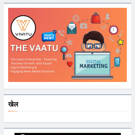
काटा, एयरगन से
फायरिंग; 10 गिरफ्तार
खेल