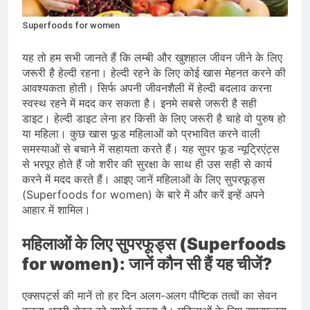
प्रदर्शन तेज़, PM आवास मार्च रोका गया,
सरकार से तीन बड़ी मांगें
August 5, 2026
Superfoods for women
सावन और आगामी त्योहारों को लेकर देशभर में
तैयारियाँ तेज़, सांस्कृतिक कार्यक्रमों और
यह तो हम सभी जानते हैं कि लम्बी और खुशहाल जीवन जीने के लिए
धार्मिक आयोजनों की धूम
August 4, 2026
जरूरी है हेल्दी रहना। हेल्दी रहने के लिए कोई खास मेहनत करने की
राष्ट्रीय हथकरघा दिवस की तैयारियाँ तेज़,
आवश्यकता होती। सिर्फ अपनी जीवनशैली में हेल्दी बदलाव करना
देशभर में विशेष कार्यक्रमों के जरिए भारतीय
स्वस्थ रहने में मदद कर सकता है। इनमे सबसे जरूरी है सही
बुनकरों और पारंपरिक वस्त्रों को मिलेगा बढ़ावा
August 2, 2026
डाइट। हेल्दी डाइट लेना हर किसी के लिए जरूरी है चाहे वो पुरुष हो
या महिला। कुछ खास फूड महिलाओं को प्रभावित करने वाली
समस्याओं से बचाने में सहायता करते हैं। यह सुपर फूड न्यूट्रिएंट्स
से भरपूर होते हैं जो शरीर की सुरक्षा के साथ ही उस सही से कार्य
करने में मदद करते हैं। आइए जानें महिलाओं के लिए सुपरफूड्स
(Superfoods for women) के बारे में और करें इन्हें अपने
आहार में शामिल।
महिलाओं के लिए सुपरफूड्स (Superfoods
for women): जानें कौन सी हैं यह चीजें?
एक्सपर्ट्स की मानें तो हर दिन अलग-अलग पौष्टिक तत्वों का सेवन