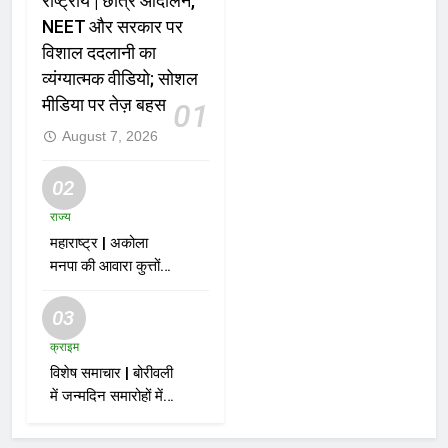
राष्ट्रीय | छात्र आंदोलन,
NEET और सरकार पर
विशाल ददलानी का
व्यंग्यात्मक वीडियो; सोशल
मीडिया पर तेज़ बहस
01
August 7, 2026
02
राज्य
महाराष्ट्र | अकोला
मनपा की आवारा कुत्तों
को पकड़ने की मुहिम पर
नगरसेवक फझलू
03
पहलवान ने उठाए सवाल
क्राइम
विशेष समाचार | बोरीवली
में जन्मदिन समारोहों में
हो रही हलचल! सड़क
पर इनोवा खड़ी, केक