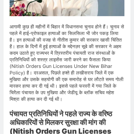
देशभर में विशेष कार्यक्रमों के जरिए भारतीय
बुनकरों और पारंपरिक वस्त्रों को मिलेगा बढ़ावा
August 2, 2026
प्रधानमंत्री नरेंद्र मोदी ने भोगापुरम
अंतरराष्ट्रीय हवाई अड्डे का उद्घाटन किया,
आगामी कुछ ही महीनों में बिहार में विधानसभा चुनाव होने हैं। चुनाव से
आंध्र प्रदेश में ₹18,000 करोड़ की विकास
August 2, 2026
परियोजनाओं की शुरुआत
पहले में हाई-प्रोफाइल हत्याओं का सिलसिला भी जोर पकड़ लिया
केंद्र सरकार ने विस्तारित Khelo India
है। इन हत्याओं की वजह से नीतीश कुमार की सरकार खासी चिंतित
Scheme को मंजूरी दी, खेल ढाँचे को मजबूत
है। हाल के दिनों में हुई हत्याओं के मद्देनज़र सूबे की सरकार ने अहम
करने के लिए ₹36,441 करोड़ का बड़ा
August 1, 2026
प्रावधान
कदम उठाते हुए राज्यभर में त्रिस्तरीय पंचायती राज संस्थाओं के
प्रतिनिधियों को शस्त्र लाइसेंस जारी करने का फैसला किया
(Nitish Orders Gun Licenses Under New Bihar
Policy) है। दरअसल, पिछले हफ्ते ही लखीसराय जिले में एक
मुखिया और उसके सहयोगी की एक समारोह से घर लौटते समय गोली
मारकर हत्या कर दी गई थी। इससे पहले फरवरी में गया जिले के
चिरैला पंचायत के उप मुखिया और जेडीयू के ब्लॉक सचिव महेश
मिश्रा की हत्या कर दी गई थी।
पंचायत प्रतिनिधियों ने पहले राज्य के वरिष्ठ
अधिकारियों से मिलकर सुरक्षा की मांग की
(Nitish Orders Gun Licenses