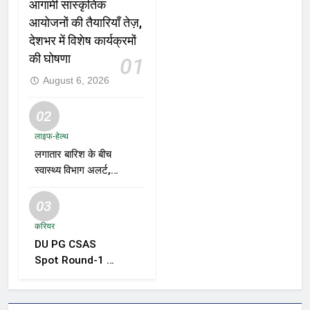
आगामी सांस्कृतिक
आयोजनों की तैयारियाँ तेज़,
देशभर में विशेष कार्यक्रमों
की घोषणा
01
August 6, 2026
02
लाइफ-हेल्थ
लगातार बारिश के बीच
स्वास्थ्य विभाग अलर्ट,
डेंगू, चिकनगुनिया और
वायरल बुखार की
03
रोकथाम के लिए राज्यों
करियर
को निगरानी बढ़ाने के
DU PG CSAS
निर्देश
Spot Round-1 की
समयसीमा बढ़ी, छात्रों
को आवेदन और सीट
स्वीकार करने के लिए