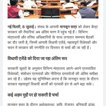
जारी किया, दिल्ली-NCR समेत कई क्षेत्रों में
जलभराव और बाढ़ की आशंका
August 6, 2026
जंतर-मंतर पुलिस कार्रवाई पर संसद में विपक्ष
का हंगामा तेज़, सरकार से जवाब की मांग
August 6, 2026
नई दिल्ली, 6 जुलाई।
संसद के आगामी
मानसून सत्र
को लेकर केंद्र
राष्ट्रीय हथकरघा दिवस की तैयारियाँ तेज़,
सरकार की तैयारियां अब अंतिम चरण में पहुंच गई हैं। विभिन्न
देशभर में बुनकरों और हस्तशिल्प प्रदर्शनियों का
होगा आयोजन
मंत्रालयों और वरिष्ठ अधिकारियों के साथ लगातार समन्वय बैठकों
August 5, 2026
का दौर जारी है, जिनमें आगामी विधायी एजेंडे, महत्वपूर्ण विधेयकों और
सदन में सरकार की रणनीति पर विस्तार से चर्चा की जा रही है।
विधायी एजेंडे को दिया जा रहा अंतिम रूप
सरकारी सूत्रों के अनुसार विभिन्न मंत्रालय अपने-अपने प्रस्तावित
विधेयकों, संशोधन प्रस्तावों और नीतिगत दस्तावेजों की अंतिम समीक्षा
कर रहे हैं। उद्देश्य यह सुनिश्चित करना है कि मानसून सत्र के दौरान
सरकार महत्वपूर्ण विधायी कार्यों को प्रभावी ढंग से आगे बढ़ा सके।
कई अहम मुद्दों पर हो सकती है चर्चा
मानसून सत्र के दौरान अर्थव्यवस्था, कृषि, रोजगार, बुनियादी ढांचा,