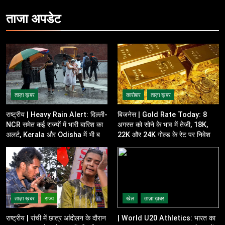
ताजा
अपडेट
ताज़ा ख़बर
कारोबार
ताज़ा ख़बर
राष्ट्रीय | Heavy Rain Alert: दिल्ली-
बिजनेस | Gold Rate Today: 8
NCR समेत कई राज्यों में भारी बारिश का
अगस्त को सोने के भाव में तेजी, 18K,
अलर्ट, Kerala और Odisha में भी बढ़ी
22K और 24K गोल्ड के रेट पर निवेशकों
चिंता
की नजर
ताज़ा ख़बर
राज्य
खेल
ताज़ा ख़बर
राष्ट्रीय | रांची में छात्र आंदोलन के दौरान
| World U20 Athletics: भारत का