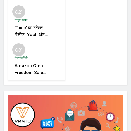
02
ताज़ा ख़बर
Toxic’ का ट्रेलर
रिलीज, Yash और
Kiara Advani की
जोड़ी ने मचाई हलचल,
03
फिल्म को लेकर बढ़ी
टेक्नोलॉजी
दर्शकों की उत्सुकता
Amazon Great
Freedom Sale
2026 में Samsung,
OnePlus और
Xiaomi समेत कई
स्मार्टफोन्स पर बड़े
डिस्काउंट