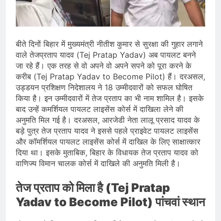
भारत ने 39 पदकों के साथ अभियान चौथे
स्थान पर समाप्त किया
August 8, 2026
स्वतंत्रता दिवस से पहले देशभर में ‘हर घर
तिरंगा’ अभियान और सांस्कृतिक कार्यक्रमों की
बीते दिनों बिहार में मुख्यमंत्री नीतीश कुमार से सुरक्षा की गुहार लगाने
तैयारियाँ तेज़
August 7, 2026
वाले तेजप्रताप यादव (Tej Pratap Yadav) अब पायलट बनने
IMD ने कई राज्यों में भारी बारिश और बाढ़ की
जा रहे हैं। एक तरह से वो अपने वो अपने सपने को पूरा करने के
चेतावनी जारी की, उत्तर भारत और पूर्वोत्तर में
करीब (Tej Pratap Yadav to Become Pilot) हैं। दरअसल,
हाई अलर्ट
August 7, 2026
उड्डयन प्रशिक्षण निदेशालय ने 18 उम्मीदवारों को सफल घोषित
किया है। इन उम्मीदवारों में तेज प्रताप का भी नाम शामिल है। इसके
बाद उन्हें कमर्शियल पायलट लाइसेंस कोर्स में दाखिला लेने की
अनुमति मिल गई है। दरअसल, आरजेडी नेता लालू प्रसाद यादव के
बड़े पुत्र तेज प्रताप यादव ने इससे पहले प्राइवेट पायलट लाइसेंस
और कॉमर्शियल पायलट लाइसेंस कोर्स में दाखिल के लिए साक्षात्कार
दिया था। इसके मुताबिक, बिहार के विधायक तेज प्रताप यादव को
वाणिज्य विमान चालक कोर्स में दाखिले की अनुमति मिली है।
तेज प्रताप को मिला है (Tej Pratap
Yadav to Become Pilot) पांचवां स्थान