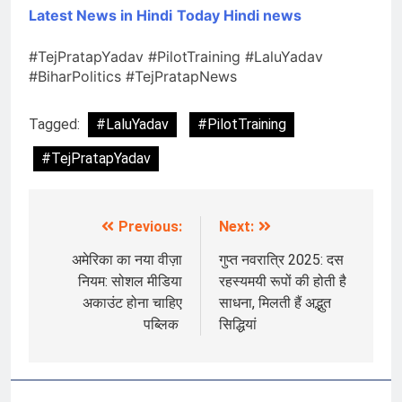
Latest News in Hindi
Today Hin
di news
#TejPratapYadav #PilotTraining #LaluYadav
#BiharPolitics #TejPratapNews
Tagged:
#LaluYadav
#PilotTraining
#TejPratapYadav
Previous:
Next:
Post
navigation
अमेरिका का नया वीज़ा
गुप्त नवरात्रि 2025: दस
नियम: सोशल मीडिया
रहस्यमयी रूपों की होती है
अकाउंट होना चाहिए
साधना, मिलती हैं अद्भुत
पब्लिक
सिद्धियां