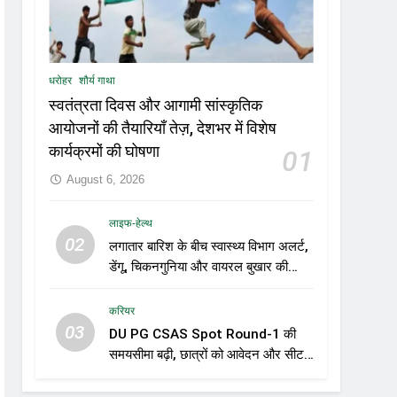
धरोहर
शौर्य गाथा
स्वतंत्रता दिवस और आगामी सांस्कृतिक
आयोजनों की तैयारियाँ तेज़, देशभर में विशेष
कार्यक्रमों की घोषणा
01
August 6, 2026
लाइफ-हेल्थ
02
लगातार बारिश के बीच स्वास्थ्य विभाग अलर्ट,
डेंगू, चिकनगुनिया और वायरल बुखार की
रोकथाम के लिए राज्यों को निगरानी बढ़ाने के
निर्देश
करियर
03
DU PG CSAS Spot Round-1 की
समयसीमा बढ़ी, छात्रों को आवेदन और सीट
स्वीकार करने के लिए मिला अतिरिक्त समय