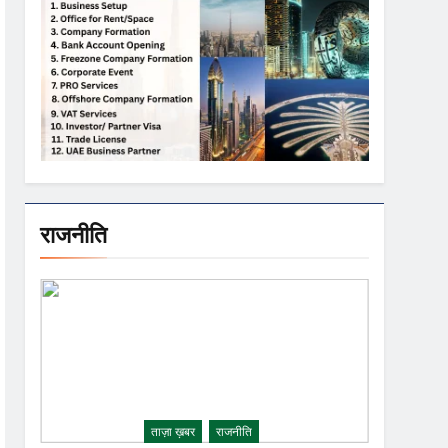
राजनीति
ताज़ा ख़बर
राजनीति