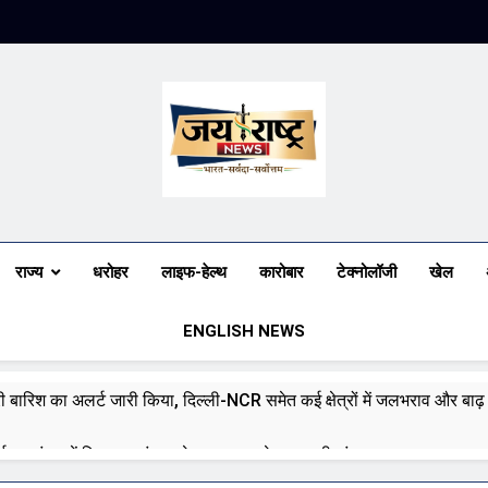
Jai Rashtra N
हिंदी समाचार
राज्य
धरोहर
लाइफ-हेल्थ
कारोबार
टेक्नोलॉजी
खेल
ENGLISH NEWS
भारी बारिश का अलर्ट जारी किया, दिल्ली-NCR समेत कई क्षेत्रों में जलभराव और बा
ई पर संसद में विपक्ष का हंगामा तेज़, सरकार से जवाब की मांग