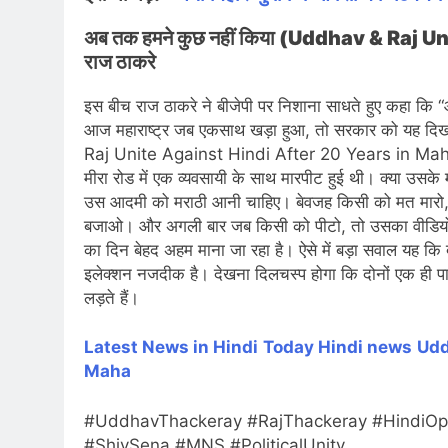
अब तक हमने कुछ नहीं किया (Uddhav & Raj 
राज ठाकरे
इस बीच राज ठाकरे ने बीजेपी पर निशाना साधते हुए कहा कि “आ
आज महाराष्ट्र जब एकसाथ खड़ा हुआ, तो सरकार को यह दिख
Raj Unite Against Hindi After 20 Years in Maha) होत
मीरा रोड में एक व्यवसायी के साथ मारपीट हुई थी। क्या उसक
उस आदमी को मराठी आनी चाहिए। बेवजह किसी को मत मारो, 
बजाओ। और अगली बार जब किसी को पीटो, तो उसका वीडियो म
का दिन बेहद अहम माना जा रहा है। ऐसे में बड़ा सवाल यह क
इलेक्शन नजदीक है। देखना दिलचस्प होगा कि दोनों एक ही पार्ट
लड़ते हैं।
Latest News in Hindi
Today Hin
di news
Udd
Maha
#UddhavThackeray #RajThackeray #HindiOppo
#ShivSena #MNS #PoliticalUnity