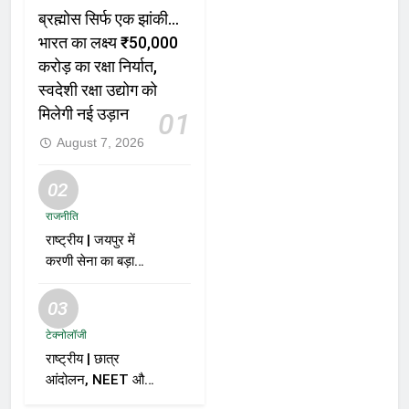
ब्रह्मोस सिर्फ एक झांकी…
भारत का लक्ष्य ₹50,000
करोड़ का रक्षा निर्यात,
स्वदेशी रक्षा उद्योग को
मिलेगी नई उड़ान
01
August 7, 2026
02
राजनीति
राष्ट्रीय | जयपुर में
करणी सेना का बड़ा
ऐलान; समर्थकों से कहा
– “BJP को वोट नहीं
03
देंगे”
टेक्नोलॉजी
राष्ट्रीय | छात्र
आंदोलन, NEET और
सरकार पर विशाल