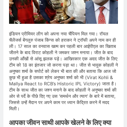
प्रदर्शन तेज़, PM आवास मार्च रोका गया,
सरकार से तीन बड़ी मांगें
August 5, 2026
सावन और आगामी त्योहारों को लेकर देशभर में
तैयारियाँ तेज़, सांस्कृतिक कार्यक्रमों और
धार्मिक आयोजनों की धूम
August 4, 2026
राष्ट्रीय हथकरघा दिवस की तैयारियाँ तेज़,
इंडियन प्रीमियर लीग को अपना नया चैंपियन मिल गया। रॉयल
देशभर में विशेष कार्यक्रमों के जरिए भारतीय
चैलेंजर्स बेंगलुरु पंजाब किंग्स को हराकर ने ट्रॉफी अपने नाम कर ही
बुनकरों और पारंपरिक वस्त्रों को मिलेगा बढ़ावा
ली। 17 साल का वनवास खत्म कर पहली बार आईपीएल का खिताब
August 2, 2026
जीतने के बाद विराट कोहली ने जमकर जश्न मनाया। जीत के बाद
उनकी आँखों से आंसू झलक पड़े। आखिरकार एक अदद जीत के लिए
टीम को 18 का इंतजार जो करना पड़ा था। जीत से भावुक कोहली ने
अनुष्का शर्मा के सपोर्ट को लेकर भी बात की और बताया कि आज जो
कुछ भी हुआ है उसका श्रेय अनुष्का शर्मा को भी (Virat Kohli &
Mallya React to RCB’s Historic IPL Victory) जाता है।
टीम के साथ जीत का जश्न मनाने के बाद कोहली ने अनुष्का शर्मा की
ओर से पर्दे के पीछे दिए गए उस ‘समर्थन और त्याग’ के बारे में बताया,
जिससे उन्हें मैदान पर अपने काम पर ध्यान केंद्रित करने में मदद
मिली।
आपका जीवन साथी आपके खेलने के लिए क्या