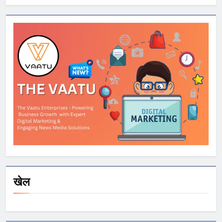
ददलानी का व्यंग्यात्मक
वीडियो; सोशल मीडिया
पर तेज़ बहस
खेल