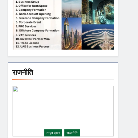
राजनीति
ताज़ा ख़बर
राजनीति