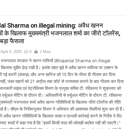
ी तैयारियाँ तेज़, देशभर में बुनकरों और हस्तशिल्प प्रदर्शनियों का होगा आयोजन
म और केरल के लिए रेड अलर्ट जारी किया, कई राज्यों में भारी बारिश की चेतावनी
al Sharma on illegal mining: अवैध खनन
ों के खिलाफ मुख्यमंत्री भजनलाल शर्मा का जीरो टॉलरेंस,
ा के प्रस्तावित नई दिल्ली संबोधन पर भारत से मांगा आधिकारिक स्पष्टीकरण, भारत 
 बड़ा फैसला
में केजरीवाल का प्रदर्शन तेज़, PM आवास मार्च रोका गया, सरकार से तीन बड़ी मां
April 4, 2025
0
1 Mins
ी भजनलाल सरकार ने खनन माफियों (Bhajanlal Sharma on illegal
 को लेकर देशभर में तैयारियाँ तेज़, सांस्कृतिक कार्यक्रमों और धार्मिक आयोजनों क
खिलाफ मुहीम छेड़ रखी है। इसके तहत सूबे में अवैध खनन माफिया पर एक्शन के
की गई बजरी (कंकड़) और अन्य खनिज को 15 दिन के भीतर ही नीलाम कर दिया
ी तैयारियाँ तेज़, देशभर में विशेष कार्यक्रमों के जरिए भारतीय बुनकरों और पारंपरिक
हीं, जब्त वाहनों को 21 अप्रैल तक कोर्ट से राज्यसात कराने के बाद नीलाम कर दिया
नकारी माइंस एवं पेट्रोलियम विभाग के प्रमुख सचिव टी. रविकान्त ने शुक्रवार को
ोदी ने भोगापुरम अंतरराष्ट्रीय हवाई अड्डे का उद्घाटन किया, आंध्र प्रदेश में ₹
े वर्चुअल मीटिंग के दौरान दी। अधिकारियों से वर्चुअल मीटिंग के दौरान टी. रविकान्त
मुख्यमंत्री भजनलाल शर्मा अवैध खनन गतिविधियों के खिलाफ जीरो टॉलरेंस की नीति
ारित Khelo India Scheme को मंजूरी दी, खेल ढाँचे को मजबूत करने के लिए ₹36
रहे हैं। सीएम के निर्देशानुसार विभाग ने अभियान की आवश्यक तैयारियां शुरू कर दी हैं।
ो अवैध खनन गतिविधियों के खिलाफ सख्त व प्रभावी कार्रवाई करने के निर्देश दे दिए
ं स्पष्ट शब्दों में कहा गया है कि “इसमें किसी तरह की कोताही बर्दाश्त नहीं की जाएगी।”