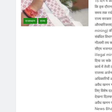
15 दिन में 
कि इस दौरान 
समय तक रखे र
राज्य सरकार 
राजस्थान
राज्य
औपचारिकताएं
mining) की 
संबंधित विभाग
नीलामी तय स
सीएम भजनलाल
illegal min
दिया जा सके 
कार्य में तेज
राजस्व अर्ज
अधिकारियों औ
अवैध खनन ग
लिए विशेष द
देखना दिलच
अवैध खनन 
News Bhaj