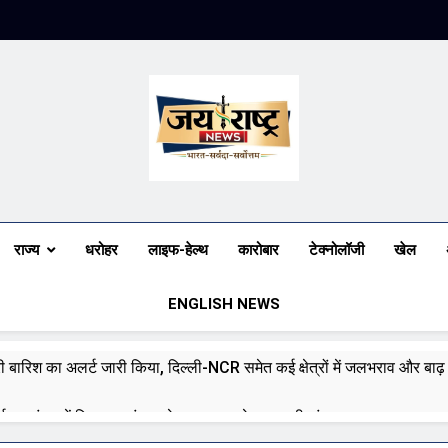
Jai Rashtra N
हिंदी समाचार
राज्य
धरोहर
लाइफ-हेल्थ
कारोबार
टेक्नोलॉजी
खेल
ENGLISH NEWS
भारी बारिश का अलर्ट जारी किया, दिल्ली-NCR समेत कई क्षेत्रों में जलभराव और बा
ई पर संसद में विपक्ष का हंगामा तेज़, सरकार से जवाब की मांग