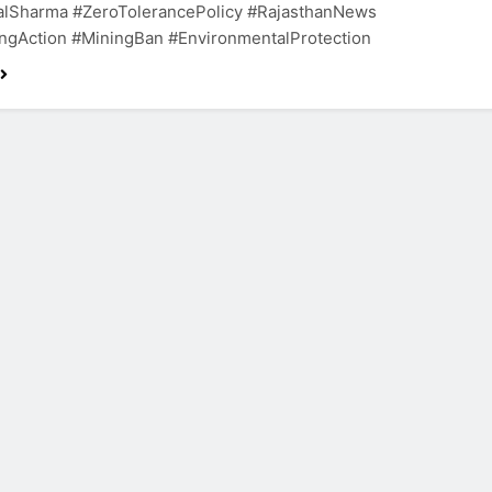
alSharma #ZeroTolerancePolicy #RajasthanNews
ingAction #MiningBan #EnvironmentalProtection