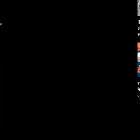
I
्य
अ
क
आ
र
त
प