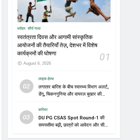
धरोहर
शौर्य गाथा
स्वतंत्रता दिवस और आगामी सांस्कृतिक
आयोजनों की तैयारियाँ तेज़, देशभर में विशेष
कार्यक्रमों की घोषणा
01
August 6, 2026
लाइफ-हेल्थ
02
लगातार बारिश के बीच स्वास्थ्य विभाग अलर्ट,
डेंगू, चिकनगुनिया और वायरल बुखार की
रोकथाम के लिए राज्यों को निगरानी बढ़ाने के
निर्देश
करियर
03
DU PG CSAS Spot Round-1 की
समयसीमा बढ़ी, छात्रों को आवेदन और सीट
स्वीकार करने के लिए मिला अतिरिक्त समय