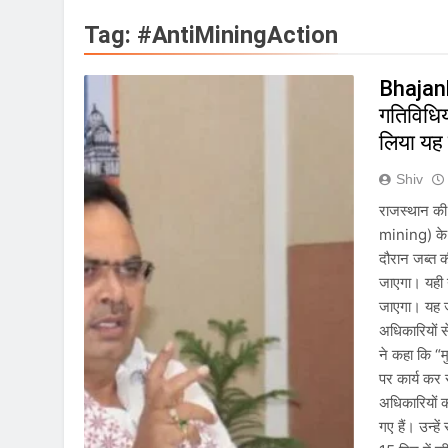
राष्ट्रीय हथकरघा दिवस क
Tag:
#AntiMiningAction
August 5, 2026
IMD ने मध्य प्रदेश, अस
Bhajanl
August 5, 2026
गतिविधिय
बांग्लादेश ने शेख हसीन
लिया यह
August 5, 2026
E20 ईंधन नीति के विरोध 
Shiv
August 5, 2026
राजस्थान क
सावन और आगामी त्योहारों
mining) के 
August 4, 2026
दौरान जब्त 
राष्ट्रीय हथकरघा दिवस क
जाएगा। यही न
August 2, 2026
जाएगा। यह जा
प्रधानमंत्री नरेंद्र म
अधिकारियों स
August 2, 2026
ने कहा कि “
केंद्र सरकार ने विस्त
पर कार्य कर 
August 1, 2026
अधिकारियों क
गए हैं। उन्हे