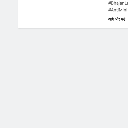
#BhajanL
#AntiMin
आगे और पढ़ें