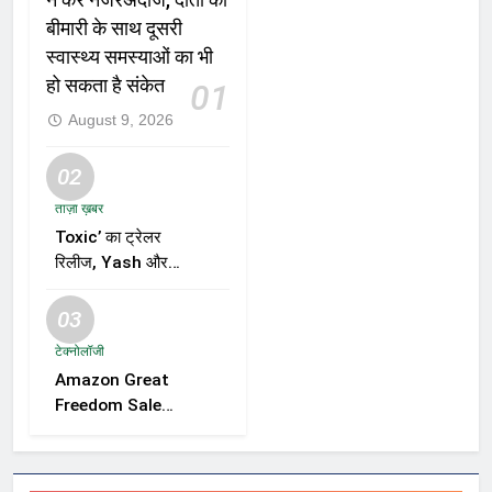
न करें नजरअंदाज, दांतों की
बीमारी के साथ दूसरी
स्वास्थ्य समस्याओं का भी
हो सकता है संकेत
01
August 9, 2026
02
ताज़ा ख़बर
Toxic’ का ट्रेलर
रिलीज, Yash और
Kiara Advani की
जोड़ी ने मचाई हलचल,
03
फिल्म को लेकर बढ़ी
टेक्नोलॉजी
दर्शकों की उत्सुकता
Amazon Great
Freedom Sale
2026 में Samsung,
OnePlus और
Xiaomi समेत कई