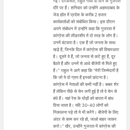
गई। दरअसल, राहुल गांधी दो दिन के गुजरात
भारत ने 39 पदकों के साथ अभियान चौथे
स्थान पर समाप्त किया
दौरे पर हैं। शनिवार को उन्होंने अहमदाबाद के
August 8, 2026
जेड हॉल में प्रदेश के करीब 2 हजार
स्वतंत्रता दिवस से पहले देशभर में ‘हर घर
तिरंगा’ अभियान और सांस्कृतिक कार्यक्रमों की
कार्यकर्ताओं को संबोधित किया। इस दौरान
तैयारियाँ तेज़
August 7, 2026
अपने संबोधन में उन्होंने कहा कि गुजरात में
IMD ने कई राज्यों में भारी बारिश और बाढ़ की
कांग्रेस की लीडरशीप में दो तरह के लोग हैं।
चेतावनी जारी की, उत्तर भारत और पूर्वोत्तर में
उनमें बंटवारा है। एक हैं जो जनता के साथ
हाई अलर्ट
August 7, 2026
खड़े हैं, जिनके दिल में कांग्रेस की विचारधारा
है। दूसरे वे हैं, जो जनता से कटे हुए हैं, दूर
बैठते हैं और उनमें से आधे बीजेपी से मिले हुए
हैं।” राहुल ने आगे कहा कि “मेरी जिम्मेदारी है
कि जो ये दो ग्रुप हैं इनको छांटना है।
कांग्रेस में नेताओं की कमी नहीं है। बब्बर शेर
हैं लेकिन पीछे से चेन लगी हुई है तो वे चेन से
बंधे हैं। यहां रेस के घोड़ों को बारात में बांध
दिया जाता है। यदि 30-40 लोगों को
निकालना पड़े तो ये भी करेंगे। बीजेपी के लिए
अंदर से काम कर रहे हो, जाओ बाहर जाकर
करो।” खैर, उन्होंने गुजरात में कांग्रेस की