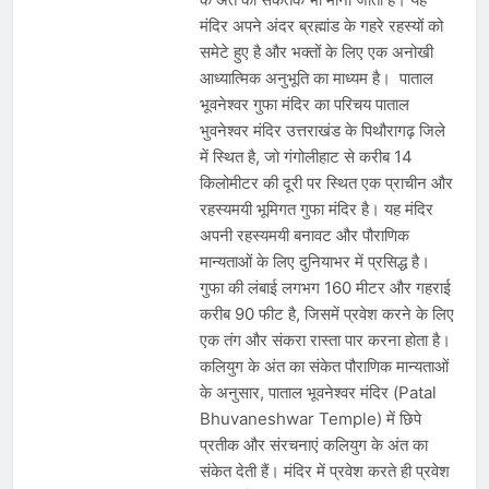
देशभर में विशेष कार्यक्रमों के जरिए भारतीय
मंदिर अपने अंदर ब्रह्मांड के गहरे रहस्यों को
बुनकरों और पारंपरिक वस्त्रों को मिलेगा बढ़ावा
August 2, 2026
समेटे हुए है और भक्तों के लिए एक अनोखी
प्रधानमंत्री नरेंद्र मोदी ने भोगापुरम
अंतरराष्ट्रीय हवाई अड्डे का उद्घाटन किया,
आध्यात्मिक अनुभूति का माध्यम है। पाताल
आंध्र प्रदेश में ₹18,000 करोड़ की विकास
भूवनेश्वर गुफा मंदिर का परिचय पाताल
August 2, 2026
परियोजनाओं की शुरुआत
केंद्र सरकार ने विस्तारित Khelo India
भुवनेश्वर मंदिर उत्तराखंड के पिथौरागढ़ जिले
Scheme को मंजूरी दी, खेल ढाँचे को मजबूत
में स्थित है, जो गंगोलीहाट से करीब 14
करने के लिए ₹36,441 करोड़ का बड़ा
August 1, 2026
किलोमीटर की दूरी पर स्थित एक प्राचीन और
प्रावधान
रहस्यमयी भूमिगत गुफा मंदिर है। यह मंदिर
अपनी रहस्यमयी बनावट और पौराणिक
मान्यताओं के लिए दुनियाभर में प्रसिद्ध है।
गुफा की लंबाई लगभग 160 मीटर और गहराई
करीब 90 फीट है, जिसमें प्रवेश करने के लिए
एक तंग और संकरा रास्ता पार करना होता है।
कलियुग के अंत का संकेत पौराणिक मान्यताओं
के अनुसार, पाताल भूवनेश्वर मंदिर (Patal
Bhuvaneshwar Temple) में छिपे
प्रतीक और संरचनाएं कलियुग के अंत का
संकेत देती हैं। मंदिर में प्रवेश करते ही प्रवेश