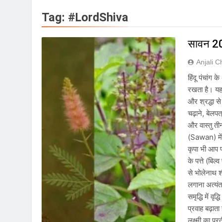
IMD ने कई राज्यों में 
Tag:
#LordShiva
August 6, 2026
जंतर-मंतर पुलिस कार्रवा
सावन 202
August 6, 2026
राष्ट्रीय हथकरघा दिवस क
Anjali 
August 5, 2026
हिंदू पंचांग
IMD ने मध्य प्रदेश, अस
रखता है। यह म
August 5, 2026
और श्रद्धा स
बांग्लादेश ने शेख हसीन
चढ़ाने, बेलपत
August 5, 2026
और वास्तु ती
E20 ईंधन नीति के विरोध 
(Sawan) में
August 5, 2026
कृपा भी आप 
सावन और आगामी त्योहारों
के पत्ते (बिल
August 4, 2026
से भोलेनाथ श
राष्ट्रीय हथकरघा दिवस क
लगाना अत्यंत
August 2, 2026
समृद्धि में वृ
प्रवाह बढ़ाता
लक्ष्मी का प्