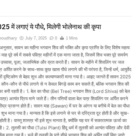
भारी बारिश का अलर्ट जारी किया, दिल्ली-NCR समेत कई क्षेत्रों में जलभराव और बा
ई पर संसद में विपक्ष का हंगामा तेज़, सरकार से जवाब की मांग
5 में लगाएं ये पौधे, मिलेगी भोलेनाथ की कृपा
ी तैयारियाँ तेज़, देशभर में बुनकरों और हस्तशिल्प प्रदर्शनियों का होगा आयोजन
Choudhary
July 7, 2025
0
1 Mins
 के अनुसार, सावन का महीना भगवान शिव की भक्ति और कृपा प्राप्ति के लिए विशेष महत्व
म और केरल के लिए रेड अलर्ट जारी किया, कई राज्यों में भारी बारिश की चेतावनी
ाह पूरे वर्ष में सबसे पवित्र महीनों में एक माना जाता है, जिसमें शिव भक्त पूरे समर्पण
े उपवास, पूजा, जलाभिषेक और व्रत करते हैं। सावन के महीने में शिवलिंग पर जल
ा के प्रस्तावित नई दिल्ली संबोधन पर भारत से मांगा आधिकारिक स्पष्टीकरण, भारत 
्र अर्पित करने के साथ-साथ कुछ खास पौधे लगाने की भी परंपरा है, जिन्हें धर्म, आयुर्वेद
नों दृष्टिकोण से बेहद शुभ और कल्याणकारी माना गया है। आइए जानते हैं सावन 2025
में केजरीवाल का प्रदर्शन तेज़, PM आवास मार्च रोका गया, सरकार से तीन बड़ी मां
 कौन-कौन से पौधे लगाने से न केवल बिगड़े काम बन सकते हैं, बल्कि भगवान शिव की
पर बनी रहती है। 1. बेल का पौधा (Bel Tree) भगवान शिव (Lord Shiva) को बेल
 को लेकर देशभर में तैयारियाँ तेज़, सांस्कृतिक कार्यक्रमों और धार्मिक आयोजनों क
्व पत्र) अत्यंत प्रिय माने जाते हैं। तीन पत्तियों वाला बेल पत्र शिवलिंग पर अर्पित करने
ीघ्र प्रसन्न होते हैं। सावन माह (Sawan) में घर के आंगन या बगीचे में बेल का पौधा
ी तैयारियाँ तेज़, देशभर में विशेष कार्यक्रमों के जरिए भारतीय बुनकरों और पारंपरिक
 शुभ माना गया है। मान्यता है कि इसे लगाने से घर से दरिद्रता दूर होती है और सुख-
द्धि होती है। वास्तु शास्त्र भी इसे शुभ मानता है, क्योंकि यह घर में सकारात्मक ऊर्जा का
 है। 2. तुलसी का पौधा (Tulsi Plant) हिंदू धर्म में तुलसी को अत्यंत पवित्र और देवी
रतीक माना गया है। भले ही तुलसी के पत्ते सीधे भगवान शिव को अर्पित नहीं किए जाते,