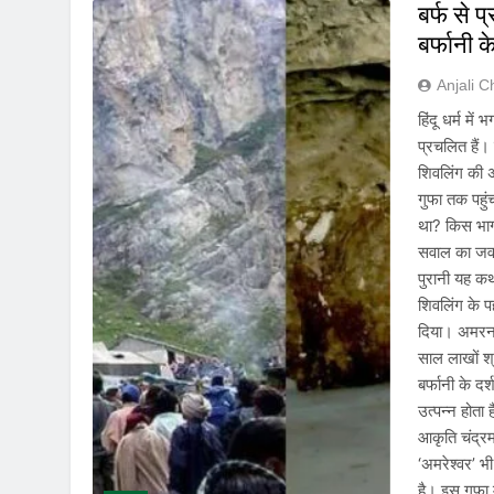
बर्फ से 
बर्फानी क
Anjali 
हिंदू धर्म 
प्रचलित हैं। उ
शिवलिंग की अ
गुफा तक पहुं
था? किस भाग्
सवाल का जवा
पुरानी यह क
शिवलिंग के प
दिया। अमरना
साल लाखों श्र
बर्फानी के दर
उत्पन्न होत
आकृति चंद्र
‘अमरेश्वर’ भी
है। इस गुफा 