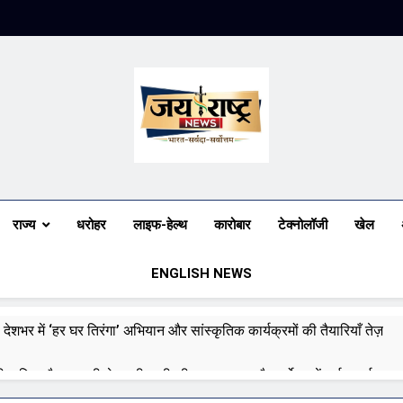
Jai Rashtra N
हिंदी समाचार
राज्य
धरोहर
लाइफ-हेल्थ
कारोबार
टेक्नोलॉजी
खेल
ENGLISH NEWS
 देशभर में ‘हर घर तिरंगा’ अभियान और सांस्कृतिक कार्यक्रमों की तैयारियाँ तेज़
री बारिश और बाढ़ की चेतावनी जारी की, उत्तर भारत और पूर्वोत्तर में हाई अलर्ट