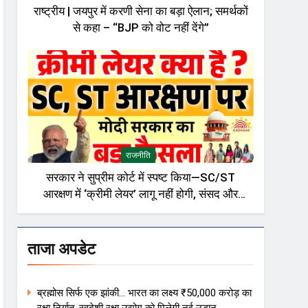
राष्ट्रीय | जयपुर में करणी सेना का बड़ा ऐलान; समर्थकों
से कहा – “BJP को वोट नहीं देंगे”
राजनीति
सरकार ने सुप्रीम कोर्ट में स्पष्ट किया—SC/ST
आरक्षण में ‘क्रीमी लेयर’ लागू नहीं होगी, संसद और
राजनीतिक गलियारों में बहस तेज़
ताजा अपडेट
ब्रह्मोस सिर्फ एक झांकी… भारत का लक्ष्य ₹50,000 करोड़ का