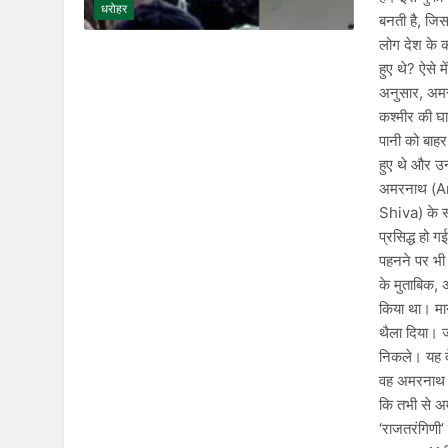
धरोहर
बनती है, जिस
लोग देश के को
हुए थे? ऐसे 
अनुसार, अमर
कश्मीर की घा
पानी को बाहर
हुए थे और उन
अमरनाथ (Ama
Shiva) के स्
प्रसिद्ध हो ग
पहनने पर भी
के मुताबिक,
किया था। मा
थैला दिया। 
निकले। यह द
वह अमरनाथ की
कि तभी से अ
‘राजतरंगिणी’ 