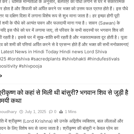
ित करें। धार्मिक मान्यताओं के अनुसार, बेलपत्र का पौधा लगाने से घर में सकारात्मक
ार होता है और शिवजी को अर्पित करने पर भक्त को उत्तम फल प्राप्त होते हैं। इस पौधे
र या दक्षिण दिशा में लगाना विशेष रूप से शुभ माना जाता है। हर इच्छा होगी पूरी
में शमी के पौधे को अत्यंत पावन और फलदायी माना गया है। सावन (Sawan) के
ें यदि इस पौधे को घर में लगाया जाए, तो परिवार के सभी सदस्यों पर भगवान शिव की
नी रहती है। इससे घर में सुख-शांति बनी रहती है और नकारात्मकता दूर होती है। पूजा
व को शमी की पत्तियां अर्पित करने से वे प्रसन्न होते हैं और भक्त की सभी मनोकामनाएं
हैं। Latest News in Hindi Today Hindi news Lord Shiva
5 #lordshiva #sacredplants #shivbhakti #hindufestivals
positivity #shivpooja
रीकृष्ण को कहां से मिली थी बांसुरी? भगवान शिव से जुड़ी है
यमयी कथा
Choudhary
July 1, 2025
0
1 Mins
ृति में श्रीकृष्ण (Lord Krishna) को उनके अद्वितीय व्यक्तित्व, बाल लीलाओं और
वादन के लिए विशेष रूप से जाना जाता है। श्रीकृष्ण की बांसुरी न केवल प्रेम का