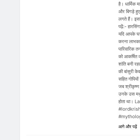
है। धार्मिक मा
और बिगड़े हु
लगते हैं। इसल
पढ़ें:- हारसि
यदि आपके घर 
करना लाभकार
पारिवारिक तन
को आकर्षित क
शांति बनी रह
की बांसुरी के
सहित गोपियों 
जब श्रीकृष्ण 
उनके उस मधु
होता था। 
#lordkris
#mytholog
आगे और पढ़ें