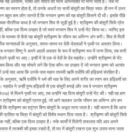
ल्कि यह अध्यात्म, भक्ति और सौंदर्य की चरम अभिव्यक्ति भी मानी जाती है। जब भी
ष्ण का स्मरण होता है, तो उनके अधरों पर सजी बांसुरी का चित्र स्वतः ही मन में उभर
न बहुत कम लोग जानते हैं कि भगवान कृष्ण को यह बांसुरी किसने दी थी। इसके पीछे
चक पौराणिक कथा है जो भगवान शिव से जुड़ी हुई है। श्रीकृष्ण की बांसुरी सिर्फ प्रेम
ीं, बल्कि एक दिव्य उपहार है जो स्वयं भगवान शिव ने उन्हें भेंट किया था। जानिए इस
के माध्यम से कैसे यह बांसुरी श्रीकृष्ण के जीवन का अभिन्न अंग बनी। शिव से मिली
ार्मिक मान्यताओं के अनुसार, समय-समय पर देवी-देवताओं ने पृथ्वी पर अवतार लिया।
ं जब भगवान विष्णु ने अपने आठवें अवतार के रूप में श्रीकृष्ण रूप में जन्म लिया, तब सभी
लने पृथ्वी पर आए। इन्हीं में से एक थे देवों के देव महादेव। उन्होंने श्रीकृष्ण से भेंट
्चय किया और यह सोचने लगे कि ऐसा कौन-सा उपहार दें जो भगवान कृष्ण को अत्यंत
ी उन्हें याद आया कि उनके पास महान तपस्वी ऋषि दधीचि की हड्डियां संरक्षित हैं।
थों के अनुसार, ऋषि दधीचि ने धर्म की रक्षा के लिए अपने शरीर का त्याग कर हड्डियों का
 महादेव ने उन्हीं पुण्य हड्डियों से एक बांसुरी बनाई और जब वे भगवान श्रीकृष्ण
) से मिलने पृथ्वी पर आए, तब उन्होंने यह दिव्य बांसुरी उन्हें भेंट की। यही वह क्षण
 श्रीकृष्ण को बांसुरी प्राप्त हुई, जो आगे चलकर उनके जीवन का अभिन्न अंग बन
है कि श्रीकृष्ण का श्रृंगार बिना बांसुरी के अधूरा माना जाता है। यही कारण है कि आज
की प्रतिमा या चित्र में बांसुरी को विशेष स्थान दिया जाता है। श्रीकृष्ण की बांसुरी सिर्फ
तीक नहीं, बल्कि एक दिव्य उपहार है। रुके कार्यों में मिलेगी सफलता यदि आप अपने
वसाय में तरक्की की इच्छा रखते हैं, तो घर में बांसुरी रखना एक शुभ उपाय माना जाता