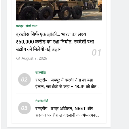
धरोहर
शौर्य गाथा
ब्रह्मोस सिर्फ एक झांकी… भारत का लक्ष्य
₹50,000 करोड़ का रक्षा निर्यात, स्वदेशी रक्षा
उद्योग को मिलेगी नई उड़ान
01
August 7, 2026
राजनीति
02
राष्ट्रीय | जयपुर में करणी सेना का बड़ा
ऐलान; समर्थकों से कहा – “BJP को वोट
नहीं देंगे”
टेक्नोलॉजी
03
राष्ट्रीय | छात्र आंदोलन, NEET और
सरकार पर विशाल ददलानी का व्यंग्यात्मक
वीडियो; सोशल मीडिया पर तेज़ बहस