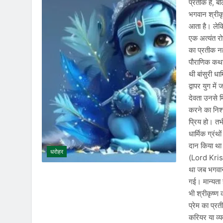
प्रतीक है, ब
भगवान श्रीकृ
आता है। लेकि
एक अत्यंत रो
का प्रतीक नह
पौराणिक कथा 
थी बांसुरी ध
द्वापर युग मे
देवता उनसे मि
करने का निश
प्रिय हो। तभ
धार्मिक ग्रं
दान किया था।
धरोहर
(Lord Krishna
था जब भगवान
गई। मान्यता 
भी श्रीकृष्ण 
प्रेम का प्र
करियर या व्य