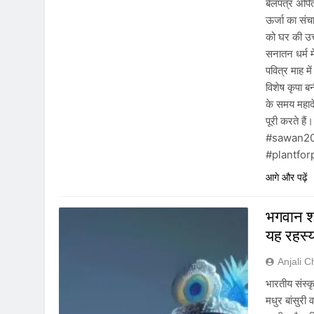
बेलपत्र अर्प
ऊर्जा का संच
को घर की उत्त
सनातन धर्म 
पवित्र माह म
विशेष कृपा ब
के समय महादे
पूरी करते 
#sawan202
#plantfor
आगे और पढ़ें
भगवान श्
यह रहस्
Anjali 
भारतीय संस्क
मधुर बांसुरी 