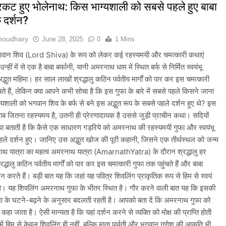
प्रकट हुए भोलेनाथ: किस भाग्यशाली को सबसे पहले हुए बाबा
े दर्शन?
Choudhary
June 28, 2025
0
1 Mins
में भगवान शिव (Lord Shiva) के रूप को लेकर कई रहस्यमयी और चमत्कारी कथाएं
न्हीं में से एक है बाबा बर्फानी, यानी अमरनाथ धाम में स्थित बर्फ से निर्मित स्वयंभू
द्भुत महिमा। हर साल लाखों श्रद्धालु कठिन पर्वतीय मार्गों को पार कर इस चमत्कारी
चते हैं, लेकिन क्या आपने कभी सोचा है कि इस गुफा के बारे में सबसे पहले किसने जाना
यशाली को भगवान शिव के बर्फ से बने इस अद्भुत रूप के सबसे पहले दर्शन हुए थे? इस
ब जितना रहस्यमय है, उतनी ही प्रेरणादायक है उससे जुड़ी प्राचीन कथा। सदियों
था बताती है कि कैसे एक साधारण गड़रिये को अमरनाथ की रहस्यमयी गुफा और स्वयंभू
हले दर्शन हुए। जानिए उस अद्भुत खोज की पूरी कहानी, जिसने एक तीर्थस्थल को जन्म
थ यात्रा का महत्व​ अमरनाथ यात्रा (AmarnathYatra) के दौरान श्रद्धालु हर
द्धालु कठिन पर्वतीय मार्गों को पार कर इस चमत्कारी गुफा तक पहुंचते हैं और बाबा
्शन करते हैं। बड़ी बात यह कि जहां यह पवित्र शिवलिंग प्राकृतिक रूप से हिम से स्वयं
ा है। यह शिवलिंग अमरनाथ गुफा के भीतर स्थित है। गौर करने वाली बात यह कि इसकी
मा के घटने-बढ़ने के अनुसार बदलती रहती है। आपको बता दें कि अमरनाथ गुफा को
 कहा जाता है। ऐसी मान्यता है कि यहां दर्शन करने से व्यक्ति को मोक्ष की प्राप्ति होती
में हिम से केवल शिवलिंग ही नहीं, बल्कि माता पार्वती और भगवान गणेश की आकृति भी