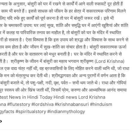
न्यता के अनुसार, बांसुरी को घर में रखने से कार्यों में आने वाली रुकावटें दूर होती हैं
ए काम भी बनते हैं। इससे साधक को जीवन के हर क्षेत्र में सकारात्मक परिणाम मिलने
िए यदि रुके हुए कार्यों को पूर्ण करना है तो घर में बांसुरी जरूर रखें। इसे भी
ंगार के चमत्कारी उपाय: घर लाएं सुख, शांति और समृद्धि घर में आएंगी खुशियां और शांति
में कलह या पारिवारिक तनाव का माहौल है, तो बांसुरी को घर के मंदिर में स्थापित
ी हो सकता है। ऐसा विश्वास है कि इस उपाय को श्रद्धा और विश्वास के साथ करने से
ाव कम होता है और जीवन में सुख-शांति का संचार होता है। बांसुरी सकारात्मक ऊर्जा
रती है और घर के वातावरण को मधुर बनाती है। घर के मंदिर में स्थापित करने से
ती है। श्रीकृष्ण के जीवन में बांसुरी का महत्व भगवान श्रीकृष्ण (Lord Krishna)
वल एक वाद्य यंत्र नहीं थी, वह ब्रजवासियों के लिए मोहित करने वाली ध्वनि थी, जो राधा
के मन को मंत्रमुग्ध कर देती थी। श्रीमद्भागवत और अन्य पुराणों में वर्णन आता है कि
बांसुरी बजाते थे, तो पशु-पक्षी, नदी, वृक्ष, पर्वत – सभी थम जाते थे। राधा और गोपियां
र स्वरूप की ओर खिंच जाती थीं, जिसमें प्रेम, करुणा और आध्यात्मिक आनंद समाया
Latest News in Hindi Today Hindi news Lord Krishna
hna #flutestory #lordshiva #krishnabansuri #hinduism
yfacts #spiritualstory #indianmythology