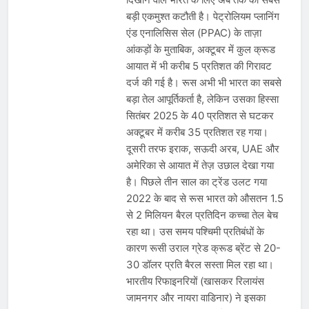
भारत ने 39 पदकों के साथ अभियान चौथे
बड़ी एकमुश्त कटौती है। पेट्रोलियम प्लानिंग
स्थान पर समाप्त किया
August 8, 2026
एंड एनालिसिस सेल (PPAC) के ताज़ा
स्वतंत्रता दिवस से पहले देशभर में ‘हर घर
तिरंगा’ अभियान और सांस्कृतिक कार्यक्रमों की
आंकड़ों के मुताबिक, अक्टूबर में कुल क्रूड
तैयारियाँ तेज़
आयात में भी करीब 5 प्रतिशत की गिरावट
August 7, 2026
IMD ने कई राज्यों में भारी बारिश और बाढ़ की
दर्ज की गई है। रूस अभी भी भारत का सबसे
चेतावनी जारी की, उत्तर भारत और पूर्वोत्तर में
बड़ा तेल आपूर्तिकर्ता है, लेकिन उसका हिस्सा
हाई अलर्ट
August 7, 2026
सितंबर 2025 के 40 प्रतिशत से घटकर
अक्टूबर में करीब 35 प्रतिशत रह गया।
दूसरी तरफ इराक, सऊदी अरब, UAE और
अमेरिका से आयात में तेज़ उछाल देखा गया
है। पिछले तीन साल का ट्रेंड उलट गया
2022 के बाद से रूस भारत को औसतन 1.5
से 2 मिलियन बैरल प्रतिदिन कच्चा तेल बेच
रहा था। उस समय पश्चिमी प्रतिबंधों के
कारण रूसी उराल ग्रेड क्रूड ब्रेंट से 20-
30 डॉलर प्रति बैरल सस्ता मिल रहा था।
भारतीय रिफाइनरियों (खासकर रिलायंस
जामनगर और नायरा वाडिनार) ने इसका