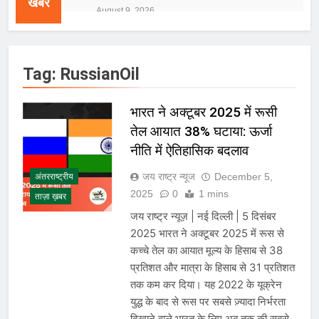
खबरें
लेकर बढ़ी दर्शकों की उत्सुकता
August 9, 2026
राष्ट्रीय | PM Modi ने IIT Delhi में
emerging technologies पर दिया जोर,
बोले—देश की जरूरतों को ध्यान में रखकर करें
August 9, 2026
innovation
Tag:
RussianOil
खास खबर | NEET-UG पेपर लीक पर CBI
का बड़ा खुलासा; NTA से जुड़े एक्सपर्ट्स पर
आरोप
August 9, 2026
भारत ने अक्टूबर 2025 में रूसी
राष्ट्रीय | Heavy Rain Alert: दिल्ली-NCR
तेल आयात 38% घटाया: ऊर्जा
समेत कई राज्यों में भारी बारिश का अलर्ट,
Kerala और Odisha में भी बढ़ी चिंता
नीति में ऐतिहासिक बदलाव
August 8, 2026
बिजनेस | Gold Rate Today: 8 अगस्त को
जय राष्ट्र न्यूज
December 5,
अंतरराष्ट्रीय
सोने के भाव में तेजी, 18K, 22K और 24K
2025
0
1 mins
गोल्ड के रेट पर निवेशकों की नजर
ताज़ा ख़बर
August 8, 2026
राष्ट्रीय | रांची में छात्र आंदोलन के दौरान
जय राष्ट्र न्यूज़ | नई दिल्ली | 5 दिसंबर
AISA अध्यक्ष नेहा बोरा पर फेंकी गई स्याही,
2025 भारत ने अक्टूबर 2025 में रूस से
आरोपी हिरासत में
August 8, 2026
कच्चे तेल का आयात मूल्य के हिसाब से 38
| World U20 Athletics: भारत का खाता
प्रतिशत और मात्रा के हिसाब से 31 प्रतिशत
खुला, Ashish Yadav ने पुरुषों की Javelin
तक कम कर दिया। यह 2022 के यूक्रेन
में जीता Silver Medal
August 8, 2026
युद्ध के बाद से रूस पर सबसे ज़्यादा निर्भरता
खेल | Commonwealth Games 2026:
दिखाने वाले भारत के लिए अब तक की सबसे