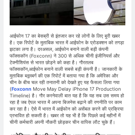
सोने के भाव में तेजी, 18K, 22K और 24K
गोल्ड के रेट पर निवेशकों की नजर
August 8, 2026
राष्ट्रीय | रांची में छात्र आंदोलन के दौरान
AISA अध्यक्ष नेहा बोरा पर फेंकी गई स्याही,
आरोपी हिरासत में
August 8, 2026
| World U20 Athletics: भारत का खाता
आईफोन 17 का बेसब्री से इंतजार कर रहे लोगों के लिए बुरी खबर
खुला, Ashish Yadav ने पुरुषों की Javelin
है। एक रिपोर्ट के मुताबिक भारत में आईफोन के प्रोडक्शन को तगड़ा
में जीता Silver Medal
झटका लगा है। दरअसल, आईफोन बनाने वाली बड़ी कंपनी
August 8, 2026
फॉक्सकॉन (Foxconn) ने 300 से अधिक चीनी इंजीनियर्स और
टेक्नीशियंस से भारत छोड़ने को कहा है। गौरतलब
फॉक्सकॉन,आईफोन बनाने वाली सबसे बड़ी कंपनी है। जानकारी के
मुताबिक ब्लूमबर्ग की एक रिपोर्ट में बताया गया है कि अमेरिका और
चीन के बीच चल रही तनातनी को देखते हुए यह फैसला लिया गया
(
Foxconn
Move May Delay iPhone 17 Production
Timeline) है। गौर करनेवाली बात यह है कि यह सब उस समय हो
रहा है जब ऐपल भारत में अपना बिजनेस बढ़ाने की रणनीति पर काम
कर रहा है। ऐसे में भारत में आईफोन को असेंबल करने की प्रक्रिया
प्रभावित हो सकती है। खबर तो यह भी है कि पिछले कई महीनों में
चीनी कर्मचारी अपनी नौकरी छोड़कर चीन वापिस लौट चुके हैं।