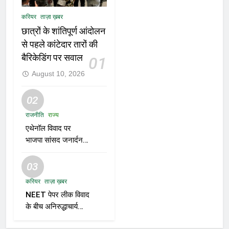
करियर
ताज़ा ख़बर
छात्रों के शांतिपूर्ण आंदोलन
से पहले कांटेदार तारों की
बैरिकेडिंग पर सवाल
01
August 10, 2026
02
राजनीति
राज्य
एथेनॉल विवाद पर
भाजपा सांसद जनार्दन
मिश्रा का बयान—“शुद्ध
पेट्रोल तुम्हारे बाप के घर
03
से आएगा?”
करियर
ताज़ा ख़बर
NEET पेपर लीक विवाद
के बीच अनिरुद्धाचार्य
महाराज का तीखा बयान;