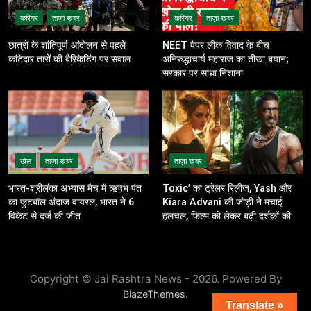
करियर
ताज़ा ख़बर
करियर
ताज़ा ख़बर
छात्रों के शांतिपूर्ण आंदोलन से पहले
NEET पेपर लीक विवाद के बीच
कांटेदार तारों की बैरिकेडिंग पर सवाल
अनिरुद्धाचार्य महाराज का तीखा बयान;
सरकार पर साधा निशाना
खेल
ताज़ा ख़बर
ताज़ा ख़बर
भारत-श्रीलंका अभ्यास मैच में ऋषभ पंत
Toxic’ का ट्रेलर रिलीज, Yash और
का फुटबॉल अंदाज वायरल, भारत ने 6
Kiara Advani की जोड़ी ने मचाई
विकेट से दर्ज की जीत
हलचल, फिल्म को लेकर बढ़ी दर्शकों की
उत्सुकता
Copyright © Jai Rashtra News - 2026. Powered By
.
BlazeThemes
Translate »