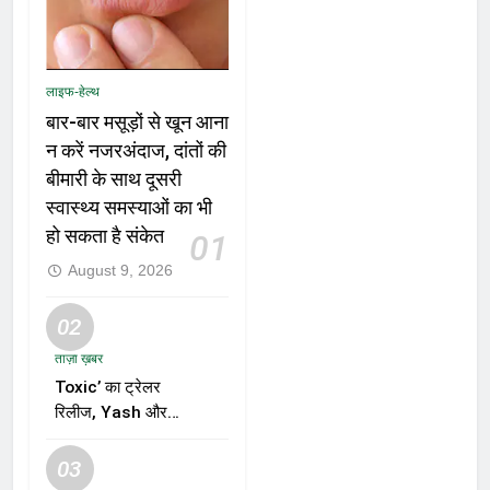
लाइफ-हेल्थ
बार-बार मसूड़ों से खून आना
न करें नजरअंदाज, दांतों की
बीमारी के साथ दूसरी
स्वास्थ्य समस्याओं का भी
हो सकता है संकेत
01
August 9, 2026
02
ताज़ा ख़बर
Toxic’ का ट्रेलर
रिलीज, Yash और
Kiara Advani की
जोड़ी ने मचाई हलचल,
03
फिल्म को लेकर बढ़ी