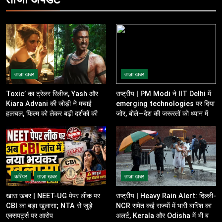
ताज़ा ख़बर
ताज़ा ख़बर
Toxic’ का ट्रेलर रिलीज, Yash और
राष्ट्रीय | PM Modi ने IIT Delhi में
Kiara Advani की जोड़ी ने मचाई
emerging technologies पर दिया
हलचल, फिल्म को लेकर बढ़ी दर्शकों की
जोर, बोले—देश की जरूरतों को ध्यान में
उत्सुकता
रखकर करें innovation
करियर
ताज़ा ख़बर
ताज़ा ख़बर
खास खबर | NEET-UG पेपर लीक पर
राष्ट्रीय | Heavy Rain Alert: दिल्ली-
CBI का बड़ा खुलासा; NTA से जुड़े
NCR समेत कई राज्यों में भारी बारिश का
एक्सपर्ट्स पर आरोप
अलर्ट, Kerala और Odisha में भी बढ़ी