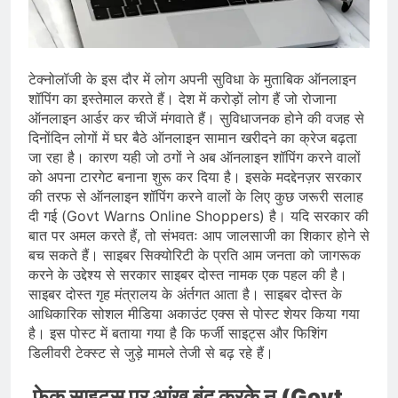
भारत ने 39 पदकों के साथ अभियान चौथे
स्थान पर समाप्त किया
August 8, 2026
स्वतंत्रता दिवस से पहले देशभर में ‘हर घर
तिरंगा’ अभियान और सांस्कृतिक कार्यक्रमों की
टेक्नोलॉजी के इस दौर में लोग अपनी सुविधा के मुताबिक ऑनलाइन
तैयारियाँ तेज़
August 7, 2026
शॉपिंग का इस्तेमाल करते हैं। देश में करोड़ों लोग हैं जो रोजाना
IMD ने कई राज्यों में भारी बारिश और बाढ़ की
ऑनलाइन आर्डर कर चीजें मंगवाते हैं। सुविधाजनक होने की वजह से
चेतावनी जारी की, उत्तर भारत और पूर्वोत्तर में
दिनोंदिन लोगों में घर बैठे ऑनलाइन सामान खरीदने का क्रेज बढ़ता
हाई अलर्ट
August 7, 2026
जा रहा है। कारण यही जो ठगों ने अब ऑनलाइन शॉपिंग करने वालों
को अपना टारगेट बनाना शुरू कर दिया है। इसके मदद्देनज़र सरकार
की तरफ से ऑनलाइन शॉपिंग करने वालों के लिए कुछ जरूरी सलाह
दी गई (Govt Warns Online Shoppers) है। यदि सरकार की
बात पर अमल करते हैं, तो संभवतः आप जालसाजी का शिकार होने से
बच सकते हैं। साइबर सिक्योरिटी के प्रति आम जनता को जागरूक
करने के उद्देश्य से सरकार साइबर दोस्त नामक एक पहल की है।
साइबर दोस्त गृह मंत्रालय के अंर्तगत आता है। साइबर दोस्त के
आधिकारिक सोशल मीडिया अकाउंट एक्स से पोस्ट शेयर किया गया
है। इस पोस्ट में बताया गया है कि फर्जी साइट्स और फिशिंग
डिलीवरी टेक्स्ट से जुड़े मामले तेजी से बढ़ रहे हैं।
फेक साइट्स पर आंख बंद करके न (Govt