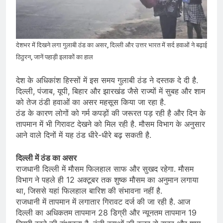
देशभर में विशेष कार्यक्रमों के जरिए भारतीय
बुनकरों और पारंपरिक वस्त्रों को मिलेगा बढ़ावा
August 2, 2026
प्रधानमंत्री नरेंद्र मोदी ने भोगापुरम
अंतरराष्ट्रीय हवाई अड्डे का उद्घाटन किया,
आंध्र प्रदेश में ₹18,000 करोड़ की विकास
देशभर में दिखने लगा गुलाबी ठंड का असर, दिल्ली और उत्तर भारत में सर्द हवाओं ने बढ़ाई
August 2, 2026
परियोजनाओं की शुरुआत
ठिठुरन, जानें पहाड़ी इलाकों का हाल
केंद्र सरकार ने विस्तारित Khelo India
Scheme को मंजूरी दी, खेल ढाँचे को मजबूत
करने के लिए ₹36,441 करोड़ का बड़ा
देश के अधिकांश हिस्सों में इस समय गुलाबी ठंड ने दस्तक दे दी है.
August 1, 2026
प्रावधान
दिल्ली, पंजाब, यूपी, बिहार और झारखंड जैसे राज्यों में सुबह और शाम
को तेज ठंडी हवाओं का असर महसूस किया जा रहा है.
ठंड के कारण लोगों को गर्म कपड़ों की जरूरत पड़ रही है और दिन के
तापमान में भी गिरावट देखने को मिल रही है. मौसम विभाग के अनुसार
आने वाले दिनों में यह ठंड धीरे-धीरे बढ़ सकती है.
दिल्ली में ठंड का असर
राजधानी दिल्ली में मौसम फिलहाल साफ और सुखद रहेगा. मौसम
विभाग ने पहले ही 12 अक्टूबर तक शुष्क मौसम का अनुमान लगाया
था, जिससे यहां फिलहाल बारिश की संभावना नहीं है.
राजधानी में तापमान में लगातार गिरावट दर्ज की जा रही है. आज
दिल्ली का अधिकतम तापमान 28 डिग्री और न्यूनतम तापमान 19