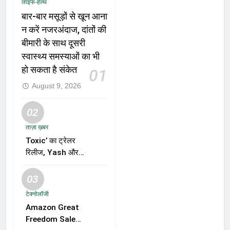
लाइफ-हेल्थ
बार-बार मसूड़ों से खून आना
न करें नजरअंदाज, दांतों की
बीमारी के साथ दूसरी
स्वास्थ्य समस्याओं का भी
हो सकता है संकेत
01
August 9, 2026
02
ताज़ा ख़बर
Toxic’ का ट्रेलर
रिलीज, Yash और
Kiara Advani की
जोड़ी ने मचाई हलचल,
03
फिल्म को लेकर बढ़ी
टेक्नोलॉजी
दर्शकों की उत्सुकता
Amazon Great
Freedom Sale