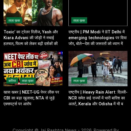
ताज़ा ख़बर
ताज़ा ख़बर
Toxic’ का ट्रेलर रिलीज, Yash और
राष्ट्रीय | PM Modi ने IIT Delhi में
Kiara Advani की जोड़ी ने मचाई
emerging technologies पर दिया
हलचल, फिल्म को लेकर बढ़ी दर्शकों की
जोर, बोले—देश की जरूरतों को ध्यान में
उत्सुकता
रखकर करें innovation
करियर
ताज़ा ख़बर
ताज़ा ख़बर
खास खबर | NEET-UG पेपर लीक पर
राष्ट्रीय | Heavy Rain Alert: दिल्ली-
CBI का बड़ा खुलासा; NTA से जुड़े
NCR समेत कई राज्यों में भारी बारिश का
एक्सपर्ट्स पर आरोप
अलर्ट, Kerala और Odisha में भी बढ़ी
चिंता
Copyright © Jai Rashtra News - 2026. Powered By