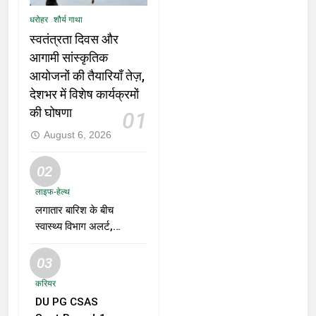
धरोहर
शौर्य गाथा
स्वतंत्रता दिवस और
आगामी सांस्कृतिक
आयोजनों की तैयारियाँ तेज़,
देशभर में विशेष कार्यक्रमों
की घोषणा
01
August 6, 2026
02
लाइफ-हेल्थ
लगातार बारिश के बीच
स्वास्थ्य विभाग अलर्ट,
डेंगू, चिकनगुनिया और
वायरल बुखार की
03
रोकथाम के लिए राज्यों
करियर
को निगरानी बढ़ाने के
DU PG CSAS
निर्देश