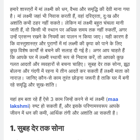
देशभर में विशेष कार्यक्रमों के जरिए भारतीय
बुनकरों और पारंपरिक वस्त्रों को मिलेगा बढ़ावा
हमारे शास्त्रों में मां लक्ष्मी को धन, वैभव और समृद्धि की देवी माना गया
August 2, 2026
है। मां लक्ष्मी जहां भी निवास करती हैं, वहां दरिद्रता, दुःख और
प्रधानमंत्री नरेंद्र मोदी ने भोगापुरम
अंतरराष्ट्रीय हवाई अड्डे का उद्घाटन किया,
अशांति कभी ठहर नहीं सकते। लेकिन मां लक्ष्मी बहुत चंचला मानी
आंध्र प्रदेश में ₹18,000 करोड़ की विकास
जाती हैं, वो किसी भी स्थान पर अधिक समय तक नहीं रुकतीं, अगर
August 2, 2026
परियोजनाओं की शुरुआत
उन्हें प्रसन्न रखने के नियमों का पालन न किया जाए। यही कारण है
केंद्र सरकार ने विस्तारित Khelo India
Scheme को मंजूरी दी, खेल ढाँचे को मजबूत
कि वास्तुशास्त्र और पुराणों में मां लक्ष्मी की कृपा को पाने के लिए
करने के लिए ₹36,441 करोड़ का बड़ा
कुछ विशेष कार्यों से बचने की सलाह दी गई है। अगर आप चाहते हैं
August 1, 2026
प्रावधान
कि आपके घर में लक्ष्मी स्थायी रूप से निवास करें, तो आपको कुछ
गलत आदतों और व्यवहारों से बचना चाहिए। सुबह देर तक सोना, झूठ
बोलना और गंदगी में रहना ये तीन आदतें कर सकती हैं लक्ष्मी माता को
नाराज़। जानिए कौन-से काम तुरंत छोड़ना जरूरी है ताकि घर में बनी
रहे समृद्धि और सुख-शांति।
यहां हम बता रहे हैं ऐसे 3 काम जिन्हें करने से मां लक्ष्मी (
maa
lakshmi
) रुष्ट हो सकती हैं, और इसके परिणामस्वरूप आपके
जीवन में धन की कमी, आर्थिक तंगी और अशांति आ सकती है।
1. सुबह देर तक सोना