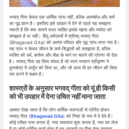
प्रदर्शन तेज़, PM आवास मार्च रोका गया,
सरकार से तीन बड़ी मांगें
August 5, 2026
सावन और आगामी त्योहारों को लेकर देशभर में
भगवद् गीता केवल एक धार्मिक ग्रंथ नहीं, बल्कि आत्मबोध और कर्म
तैयारियाँ तेज़, सांस्कृतिक कार्यक्रमों और
का गूढ़ ज्ञान है। इसलिए इसे उपहार में देने से पहले यह समझना
धार्मिक आयोजनों की धूम
August 4, 2026
जरूरी है कि क्या सामने वाला व्यक्ति इसके महत्व और मर्यादा को
राष्ट्रीय हथकरघा दिवस की तैयारियाँ तेज़,
समझता है या नहीं। हिंदू धर्मग्रंथों में श्रीमद् भगवद् गीता
देशभर में विशेष कार्यक्रमों के जरिए भारतीय
(Bhagavad Gita) को अत्यंत पवित्र और गूढ़ ग्रंथ माना गया है।
बुनकरों और पारंपरिक वस्त्रों को मिलेगा बढ़ावा
August 2, 2026
यह ग्रंथ न केवल जीवन के कर्म-सिद्धांतों को समझाता है, बल्कि
व्यक्ति को धर्म, कर्तव्य और मोक्ष के मार्ग पर चलने की प्रेरणा भी देता
है। भगवद् गीता वह दिव्य संवाद है जो स्वयं भगवान श्रीकृष्ण ने
कुरुक्षेत्र में अर्जुन को दिया था, और जो आज भी हर जीवन की दिशा
तय करने में सक्षम है।
शास्त्रों के अनुसार भगवद् गीता को यूं ही किसी
को भी उपहार में देना उचित नहीं माना जाता
अक्सर देखा जाता है कि लोग धार्मिक भावनाओं से प्रेरित होकर
भगवद् गीता (
Bhagavad Gita
) को गिफ्ट के रूप में दे देते हैं।
कोई परीक्षा पास करता है, नया व्यवसाय शुरू करता है, नया घर लेता
है या कोई धार्मिक कार्य होता है इन अवसरों पर गीता देना सामान्य