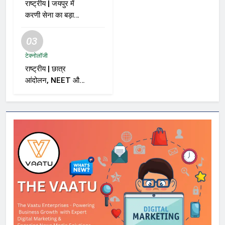
राष्ट्रीय | जयपुर में
करणी सेना का बड़ा
ऐलान; समर्थकों से कहा
– “BJP को वोट नहीं
03
देंगे”
टेक्नोलॉजी
राष्ट्रीय | छात्र
आंदोलन, NEET और
सरकार पर विशाल
ददलानी का व्यंग्यात्मक
वीडियो; सोशल मीडिया
पर तेज़ बहस