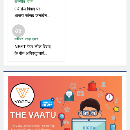
राजनीति
राज्य
एथेनॉल विवाद पर
भाजपा सांसद जनार्दन
मिश्रा का बयान—“शुद्ध
पेट्रोल तुम्हारे बाप के घर
03
से आएगा?”
करियर
ताज़ा ख़बर
NEET पेपर लीक विवाद
के बीच अनिरुद्धाचार्य
महाराज का तीखा बयान;
सरकार पर साधा
निशाना