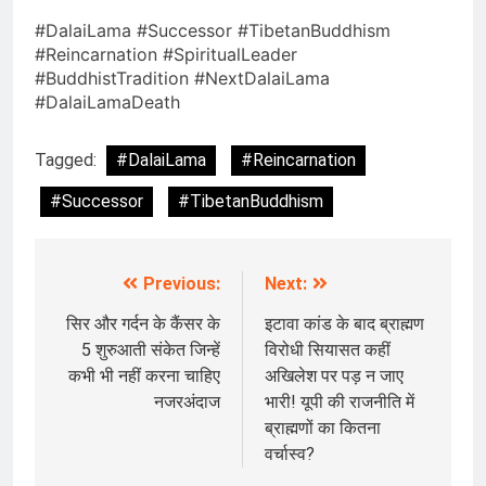
#DalaiLama #Successor #TibetanBuddhism
#Reincarnation #SpiritualLeader
#BuddhistTradition #NextDalaiLama
#DalaiLamaDeath
Tagged:
#DalaiLama
#Reincarnation
#Successor
#TibetanBuddhism
Previous:
Next:
Post
navigation
सिर और गर्दन के कैंसर के
इटावा कांड के बाद ब्राह्मण
5 शुरुआती संकेत जिन्हें
विरोधी सियासत कहीं
कभी भी नहीं करना चाहिए
अखिलेश पर पड़ न जाए
नजरअंदाज
भारी! यूपी की राजनीति में
ब्राह्मणों का कितना
वर्चास्व?