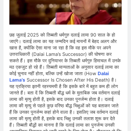
सोने के भाव में तेजी, 18K, 22K और 24K
गोल्ड के रेट पर निवेशकों की नजर
August 8, 2026
राष्ट्रीय | रांची में छात्र आंदोलन के दौरान
AISA अध्यक्ष नेहा बोरा पर फेंकी गई स्याही,
आरोपी हिरासत में
August 8, 2026
| World U20 Athletics: भारत का खाता
छह जुलाई 2025 को तिब्बती धर्मगुरु दलाई लामा 90 साल के हो
खुला, Ashish Yadav ने पुरुषों की Javelin
जाएंगे। दलाई लामा का यह जन्मदिन कई मायनों में बेहद अलग और
में जीता Silver Medal
खास है, क्योंकि ऐसा माना जा रहा है कि वह इस मौके पर अपने
August 8, 2026
उत्तराधिकारी (Dalai Lama’s Successor) की घोषणा कर
सकते हैं। इस मौके पर दुनियाभर के तिब्बती धर्मगुरु हिमाचल में उनके
मठ एकजुट हो रहे हैं। तिब्बती मान्यताओं के अनुसार दलाई लामा का
कोई चुनाव नहीं होता, बल्कि उन्हें खोजा जाता (How
Dalai
Lama’s
Successor Is Chosen After His Death) है।
यह प्रक्रिया इतनी रहस्यमयी है कि इसके बारे में बहुत कम ही लोग
जानते हैं। बता दें कि तिब्बती बौद्ध धर्म के मुताबिक जब वर्तमान दलाई
लामा की मृत्यु होती है, इसके बाद उनका पुनर्जन्म होता है। दलाई
लामा की मृत्यु से पहले कुछ वरिष्ठ बौद्ध भिक्षुओं को यह बताकर जाते
हैं कि उनका पुनर्जन्म कहां होने वाला है। इसलिए जब वर्तमान दलाई
लामा की मृत्यु होती है, इसके बाद भिक्षु उनकी तलाश शुरू कर देते
हैं। तिब्बती बौद्धों का मानना ​​है कि दलाई लामा का पुनर्जन्म उनकी