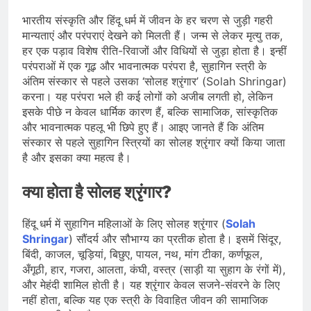
भारत ने 39 पदकों के साथ अभियान चौथे
स्थान पर समाप्त किया
भारतीय संस्कृति और हिंदू धर्म में जीवन के हर चरण से जुड़ी गहरी
August 8, 2026
मान्यताएं और परंपराएं देखने को मिलती हैं। जन्म से लेकर मृत्यु तक,
स्वतंत्रता दिवस से पहले देशभर में ‘हर घर
तिरंगा’ अभियान और सांस्कृतिक कार्यक्रमों की
हर एक पड़ाव विशेष रीति-रिवाजों और विधियों से जुड़ा होता है। इन्हीं
तैयारियाँ तेज़
परंपराओं में एक गूढ़ और भावनात्मक परंपरा है, सुहागिन स्त्री के
August 7, 2026
अंतिम संस्कार से पहले उसका ‘सोलह श्रृंगार’ (Solah Shringar)
IMD ने कई राज्यों में भारी बारिश और बाढ़ की
चेतावनी जारी की, उत्तर भारत और पूर्वोत्तर में
करना। यह परंपरा भले ही कई लोगों को अजीब लगती हो, लेकिन
हाई अलर्ट
इसके पीछे न केवल धार्मिक कारण हैं, बल्कि सामाजिक, सांस्कृतिक
August 7, 2026
और भावनात्मक पहलू भी छिपे हुए हैं। आइए जानते हैं कि अंतिम
संस्कार से पहले सुहागिन स्त्रियों का सोलह श्रृंगार क्यों किया जाता
है और इसका क्या महत्व है।
क्या होता है सोलह श्रृंगार?
हिंदू धर्म में सुहागिन महिलाओं के लिए सोलह श्रृंगार (
Solah
Shringar
) सौंदर्य और सौभाग्य का प्रतीक होता है। इसमें सिंदूर,
बिंदी, काजल, चूड़ियां, बिछुए, पायल, नथ, मांग टीका, कर्णफूल,
अँगूठी, हार, गजरा, आलता, कंघी, वस्त्र (साड़ी या सुहाग के रंगों में),
और मेहंदी शामिल होती है। यह श्रृंगार केवल सजने-संवरने के लिए
नहीं होता, बल्कि यह एक स्त्री के विवाहित जीवन की सामाजिक