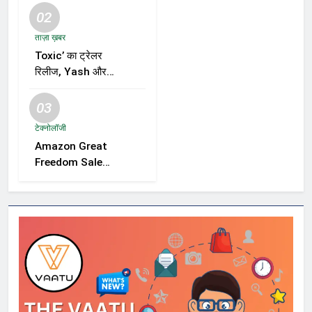
02
ताज़ा ख़बर
Toxic’ का ट्रेलर
रिलीज, Yash और
Kiara Advani की
जोड़ी ने मचाई हलचल,
03
फिल्म को लेकर बढ़ी
टेक्नोलॉजी
दर्शकों की उत्सुकता
Amazon Great
Freedom Sale
2026 में Samsung,
OnePlus और
Xiaomi समेत कई
स्मार्टफोन्स पर बड़े
डिस्काउंट