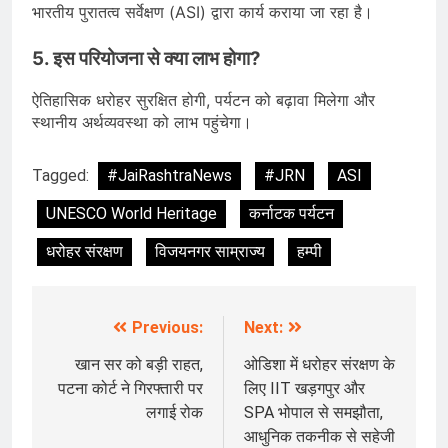
भारतीय पुरातत्व सर्वेक्षण (ASI) द्वारा कार्य कराया जा रहा है।
5. इस परियोजना से क्या लाभ होगा?
ऐतिहासिक धरोहर सुरक्षित होगी, पर्यटन को बढ़ावा मिलेगा और
स्थानीय अर्थव्यवस्था को लाभ पहुंचेगा।
Tagged:
#JaiRashtraNews
#JRN
ASI
UNESCO World Heritage
कर्नाटक पर्यटन
धरोहर संरक्षण
विजयनगर साम्राज्य
हम्पी
Previous:
Next:
Post
navigation
खान सर को बड़ी राहत,
ओडिशा में धरोहर संरक्षण के
पटना कोर्ट ने गिरफ्तारी पर
लिए IIT खड़गपुर और
लगाई रोक
SPA भोपाल से समझौता,
आधुनिक तकनीक से सहेजी