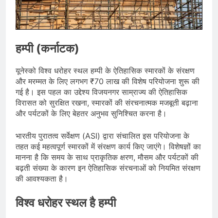
भारत ने 39 पदकों के साथ अभियान चौथे
स्थान पर समाप्त किया
August 8, 2026
स्वतंत्रता दिवस से पहले देशभर में ‘हर घर
तिरंगा’ अभियान और सांस्कृतिक कार्यक्रमों की
तैयारियाँ तेज़
हम्पी (कर्नाटक)
August 7, 2026
IMD ने कई राज्यों में भारी बारिश और बाढ़ की
चेतावनी जारी की, उत्तर भारत और पूर्वोत्तर में
यूनेस्को विश्व धरोहर स्थल हम्पी के ऐतिहासिक स्मारकों के संरक्षण
हाई अलर्ट
August 7, 2026
और मरम्मत के लिए लगभग ₹70 लाख की विशेष परियोजना शुरू की
गई है। इस पहल का उद्देश्य विजयनगर साम्राज्य की ऐतिहासिक
विरासत को सुरक्षित रखना, स्मारकों की संरचनात्मक मजबूती बढ़ाना
और पर्यटकों के लिए बेहतर अनुभव सुनिश्चित करना है।
भारतीय पुरातत्व सर्वेक्षण (ASI) द्वारा संचालित इस परियोजना के
तहत कई महत्वपूर्ण स्मारकों में संरक्षण कार्य किए जाएंगे। विशेषज्ञों का
मानना है कि समय के साथ प्राकृतिक क्षरण, मौसम और पर्यटकों की
बढ़ती संख्या के कारण इन ऐतिहासिक संरचनाओं को नियमित संरक्षण
की आवश्यकता है।
विश्व धरोहर स्थल है हम्पी