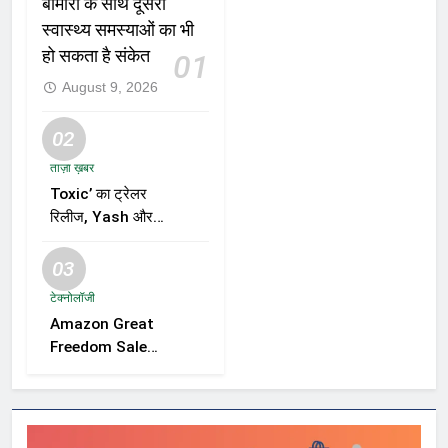
बीमारी के साथ दूसरी
स्वास्थ्य समस्याओं का भी
हो सकता है संकेत
01
August 9, 2026
02
ताज़ा ख़बर
Toxic’ का ट्रेलर
रिलीज, Yash और
Kiara Advani की
जोड़ी ने मचाई हलचल,
03
फिल्म को लेकर बढ़ी
टेक्नोलॉजी
दर्शकों की उत्सुकता
Amazon Great
Freedom Sale
2026 में Samsung,
OnePlus और
Xiaomi समेत कई
स्मार्टफोन्स पर बड़े