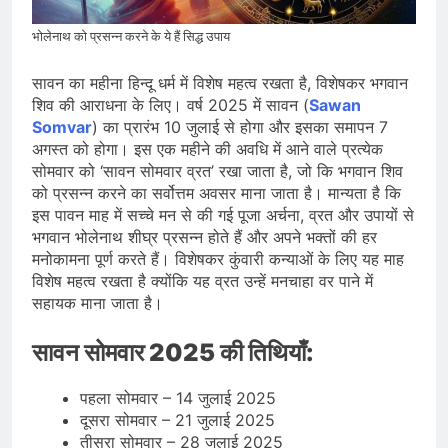
देशभर में विशेष कार्यक्रमों के जरिए भारतीय
बुनकरों और पारंपरिक वस्त्रों को मिलेगा बढ़ावा
August 2, 2026
भोलेनाथ को प्रसन्न करने के ये हैं सिद्ध उपाय
प्रधानमंत्री नरेंद्र मोदी ने भोगापुरम
अंतरराष्ट्रीय हवाई अड्डे का उद्घाटन किया,
सावन का महीना हिन्दू धर्म में विशेष महत्व रखता है, विशेषकर भगवान
आंध्र प्रदेश में ₹18,000 करोड़ की विकास
August 2, 2026
शिव की आराधना के लिए। वर्ष 2025 में सावन (
Sawan
परियोजनाओं की शुरुआत
केंद्र सरकार ने विस्तारित Khelo India
Somvar
) का प्रारंभ 10 जुलाई से होगा और इसका समापन 7
Scheme को मंजूरी दी, खेल ढाँचे को मजबूत
अगस्त को होगा। इस एक महीने की अवधि में आने वाले प्रत्येक
करने के लिए ₹36,441 करोड़ का बड़ा
August 1, 2026
सोमवार को ‘सावन सोमवार व्रत’ रखा जाता है, जो कि भगवान शिव
प्रावधान
को प्रसन्न करने का सर्वोत्तम अवसर माना जाता है। मान्यता है कि
इस पावन माह में सच्चे मन से की गई पूजा अर्चना, व्रत और उपायों से
भगवान भोलेनाथ शीघ्र प्रसन्न होते हैं और अपने भक्तों की हर
मनोकामना पूर्ण करते हैं। विशेषकर कुंवारी कन्याओं के लिए यह माह
विशेष महत्व रखता है क्योंकि यह व्रत उन्हें मनचाहा वर पाने में
सहायक माना जाता है।
सावन सोमवार 2025 की तिथियाँ:
पहला सोमवार – 14 जुलाई 2025
दूसरा सोमवार – 21 जुलाई 2025
तीसरा सोमवार – 28 जुलाई 2025