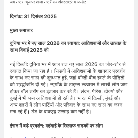
देशभर में विशेष कार्यक्रमों के जरिए भारतीय
जय राष्ट्र न्यूज़ पर ताजा राष्ट्रीय व अंतरराष्ट्रीय अपडेट
बुनकरों और पारंपरिक वस्त्रों को मिलेगा बढ़ावा
August 2, 2026
प्रधानमंत्री नरेंद्र मोदी ने भोगापुरम
दिनांक: 31 दिसंबर 2025
अंतरराष्ट्रीय हवाई अड्डे का उद्घाटन किया,
आंध्र प्रदेश में ₹18,000 करोड़ की विकास
मुख्य समाचार
August 2, 2026
परियोजनाओं की शुरुआत
केंद्र सरकार ने विस्तारित Khelo India
Scheme को मंजूरी दी, खेल ढाँचे को मजबूत
दुनिया भर में नए साल 2026 का स्वागत: आतिशबाजी और उत्साह के
करने के लिए ₹36,441 करोड़ का बड़ा
साथ विदाई 2025 को
August 1, 2026
प्रावधान
नई दिल्ली: दुनिया भर में आज रात नए साल 2026 का जोर-शोर से
स्वागत किया जा रहा है। सिडनी में आतिशबाजी के शानदार प्रदर्शन
के साथ नए साल की शुरुआत हुई, जहां बॉन्डी बीच हमले के पीड़ितों
को श्रद्धांजलि दी गई। न्यूयॉर्क के टाइम्स स्क्वायर में लाखों लोग जमा
होकर बॉल ड्रॉप का इंतजार कर रहे हैं। लंदन, पेरिस, टोक्यो और
दुबई में भी भव्य आतिशबाजी हो रही है। भारत में दिल्ली, मुंबई और
अन्य शहरों में लोग पार्टियों और परिवार के साथ नए साल का जश्न
मना रहे हैं। ठंड के बावजूद उत्साह कम नहीं है।
ईरान में बड़े प्रदर्शन: महंगाई के खिलाफ सड़कों पर लोग