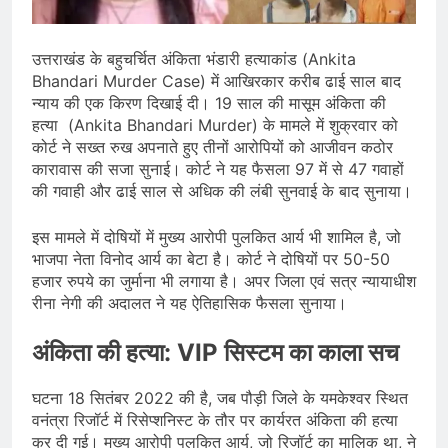
प्रदर्शन तेज़, PM आवास मार्च रोका गया,
सरकार से तीन बड़ी मांगें
August 5, 2026
सावन और आगामी त्योहारों को लेकर देशभर में
उत्तराखंड के बहुचर्चित अंकिता भंडारी हत्याकांड (Ankita
तैयारियाँ तेज़, सांस्कृतिक कार्यक्रमों और
Bhandari Murder Case) में आखिरकार करीब ढाई साल बाद
धार्मिक आयोजनों की धूम
August 4, 2026
न्याय की एक किरण दिखाई दी। 19 साल की मासूम अंकिता की
राष्ट्रीय हथकरघा दिवस की तैयारियाँ तेज़,
हत्या (Ankita Bhandari Murder) के मामले में शुक्रवार को
देशभर में विशेष कार्यक्रमों के जरिए भारतीय
कोर्ट ने सख्त रुख अपनाते हुए तीनों आरोपियों को आजीवन कठोर
बुनकरों और पारंपरिक वस्त्रों को मिलेगा बढ़ावा
August 2, 2026
कारावास की सजा सुनाई। कोर्ट ने यह फैसला 97 में से 47 गवाहों
की गवाही और ढाई साल से अधिक की लंबी सुनवाई के बाद सुनाया।
इस मामले में दोषियों में मुख्य आरोपी पुलकित आर्य भी शामिल है, जो
भाजपा नेता विनोद आर्य का बेटा है। कोर्ट ने दोषियों पर 50-50
हजार रुपये का जुर्माना भी लगाया है। अपर जिला एवं सत्र न्यायाधीश
रीना नेगी की अदालत ने यह ऐतिहासिक फैसला सुनाया।
अंकिता की हत्या: VIP सिस्टम का काला सच
घटना 18 सितंबर 2022 की है, जब पौड़ी जिले के यमकेश्वर स्थित
वनंत्रा रिजॉर्ट में रिसेप्शनिस्ट के तौर पर कार्यरत अंकिता की हत्या
कर दी गई। मुख्य आरोपी पुलकित आर्य, जो रिजॉर्ट का मालिक था, ने