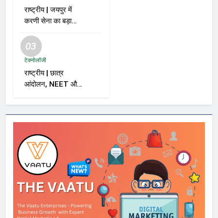
राष्ट्रीय | जयपुर में
करणी सेना का बड़ा
ऐलान; समर्थकों से कहा
– “BJP को वोट नहीं
03
देंगे”
टेक्नोलॉजी
राष्ट्रीय | छात्र
आंदोलन, NEET और
सरकार पर विशाल
ददलानी का व्यंग्यात्मक
वीडियो; सोशल मीडिया
पर तेज़ बहस