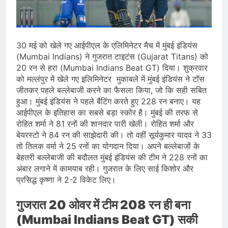
भारत ने 39 पदकों के साथ अभियान चौथे
स्थान पर समाप्त किया
August 8, 2026
स्वतंत्रता दिवस से पहले देशभर में ‘हर घर
तिरंगा’ अभियान और सांस्कृतिक कार्यक्रमों की
30 मई को खेले गए आईपीएल के एलिमिनेटर मैच में मुंबई इंडियंस
तैयारियाँ तेज़
August 7, 2026
(Mumbai Indians) ने गुजरात टाइटंस (Gujarat Titans) को
IMD ने कई राज्यों में भारी बारिश और बाढ़ की
20 रन से हरा (Mumbai Indians Beat GT) दिया। शुक्रवार
चेतावनी जारी की, उत्तर भारत और पूर्वोत्तर में
को मल्लंपुर में खेले गए इलिमिनेटर मुकाबले में मुंबई इंडियंस ने टॉस
हाई अलर्ट
August 7, 2026
जीतकर पहले बल्लेबाजी करने का फैसला किया, जो कि सही सबित
हुआ। मुंबई इंडियंस ने पहले बैटिंग करते हुए 228 रन बनाए। यह
आईपीएल के इतिहास का सबसे बड़ा स्कोर है। मुंबई की तरफ से
रोहित शर्मा ने 81 रनों की शानदार पारी खेली। रोहित शर्मा और
बेयरस्टो ने 84 रन की साझेदारी की। तो वहीं सूर्यकुमार यादव ने 33
तो तिलक वर्मा ने 25 रनों का योगदान दिया। अपने बल्लेबाजों के
बेहतरी बल्लेबाजी की बदौलत मुंबई इंडियंस की टीम ने 228 रनों का
अंबार लगाने में कामयाब रही। गुजरात के लिए साई किशोर और
प्रसिद्ध कृष्णा ने 2-2 विकेट लिए।
गुजरात 20 ओवर में टीम 208 रन ही बना
(Mumbai Indians Beat GT) सकी