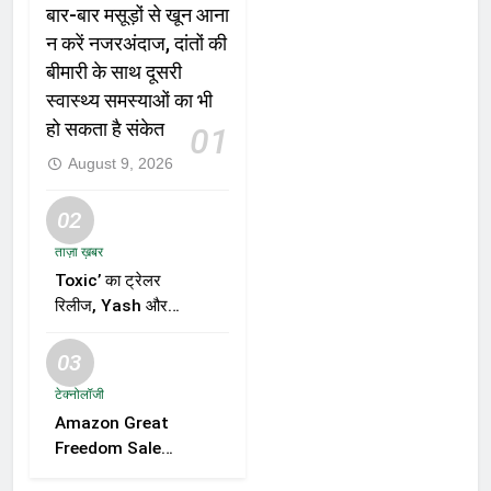
बार-बार मसूड़ों से खून आना
न करें नजरअंदाज, दांतों की
बीमारी के साथ दूसरी
स्वास्थ्य समस्याओं का भी
हो सकता है संकेत
01
August 9, 2026
02
ताज़ा ख़बर
Toxic’ का ट्रेलर
रिलीज, Yash और
Kiara Advani की
जोड़ी ने मचाई हलचल,
03
फिल्म को लेकर बढ़ी
टेक्नोलॉजी
दर्शकों की उत्सुकता
Amazon Great
Freedom Sale
2026 में Samsung,