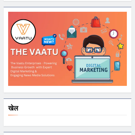
OnePlus और
Xiaomi समेत कई
स्मार्टफोन्स पर बड़े
डिस्काउंट
खेल