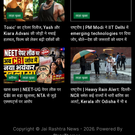
ताज़ा ख़बर
ताज़ा ख़बर
Toxic’ का ट्रेलर रिलीज, Yash और
राष्ट्रीय | PM Modi ने IIT Delhi में
Kiara Advani की जोड़ी ने मचाई
emerging technologies पर दिया
हलचल, फिल्म को लेकर बढ़ी दर्शकों की
जोर, बोले—देश की जरूरतों को ध्यान में
उत्सुकता
रखकर करें innovation
करियर
ताज़ा ख़बर
ताज़ा ख़बर
खास खबर | NEET-UG पेपर लीक पर
राष्ट्रीय | Heavy Rain Alert: दिल्ली-
CBI का बड़ा खुलासा; NTA से जुड़े
NCR समेत कई राज्यों में भारी बारिश का
एक्सपर्ट्स पर आरोप
अलर्ट, Kerala और Odisha में भी बढ़ी
चिंता
Copyright © Jai Rashtra News - 2026. Powered By