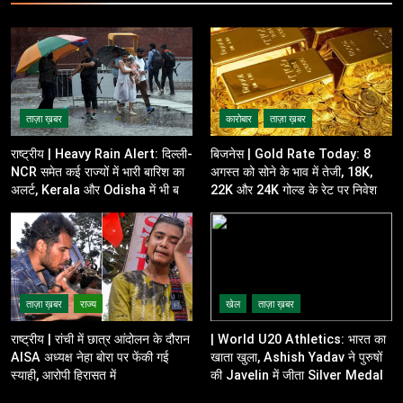
ताज़ा ख़बर
कारोबार
ताज़ा ख़बर
राष्ट्रीय | Heavy Rain Alert: दिल्ली-
बिजनेस | Gold Rate Today: 8
NCR समेत कई राज्यों में भारी बारिश का
अगस्त को सोने के भाव में तेजी, 18K,
अलर्ट, Kerala और Odisha में भी बढ़ी
22K और 24K गोल्ड के रेट पर निवेशकों
चिंता
की नजर
ताज़ा ख़बर
राज्य
खेल
ताज़ा ख़बर
राष्ट्रीय | रांची में छात्र आंदोलन के दौरान
| World U20 Athletics: भारत का
AISA अध्यक्ष नेहा बोरा पर फेंकी गई
खाता खुला, Ashish Yadav ने पुरुषों
स्याही, आरोपी हिरासत में
की Javelin में जीता Silver Medal