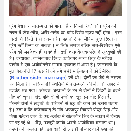
जारी किया, दिल्ली-NCR समेत कई क्षेत्रों में
जलभराव और बाढ़ की आशंका
August 6, 2026
जंतर-मंतर पुलिस कार्रवाई पर संसद में विपक्ष
का हंगामा तेज़, सरकार से जवाब की मांग
प्रेम बेशक न जात-पात को मानता है न किसी रिश्ते को। प्रेम की
August 6, 2026
नजर में ऊँच-नीच, अमीर-गरीब का कोई विशेष महत्व नहीं होता। प्रेम
राष्ट्रीय हथकरघा दिवस की तैयारियाँ तेज़,
किसी भी रिश्ते में हो सकता है। यह तो ठीक, लेकिन कुछ रिश्तों में
देशभर में बुनकरों और हस्तशिल्प प्रदर्शनियों का
प्रेम नहीं किया जा सकता। न सिर्फ समाज बल्कि नात-रिश्तेदार ऐसे
होगा आयोजन
August 5, 2026
प्रेम को अपवित्र ही मानते हैं। इसी तरह के एक प्रेम ने ख़ुदकुशी की
है। दरअसल, गाजियाबाद स्थित कविनगर थाना क्षेत्र के महेंद्रा
एंक्लेव में एक अजीबोगरीब मामला प्रकाश में आया है। जानकारी के
मुताबिक बीते 17 फरवरी को सगे चचेरे भाई-बहन ने कोर्ट मैरिज
(
Brother sister marriage
) की थी। दोनों का फंदे से लटका
शव मिला है। संदिग्ध परिस्थितियों में पति-पत्नी की मौत की खबर से
हड़कंप मच गया। संभवतः घरवालों के डर से दोनों ने जिंदगी के बदले
मौत को चुना। खैर, मौके से दो पन्नों का सुसाइड नोट मिला है,
जिसमें दोनों ने लड़की के परिजनों से खुद की जान को खतरा बताया
है। बता दें कि फर्रुखाबाद के गांव अल्लापुर निवासी पीयूष सिंह और
निशा महेंद्रा एनव के एफ-ब्लॉक में सोहनवीर सिंह के मकान में किराए
पर रह रहे थे। पीयू, मजदूरी करके अपनी आजीविका चलाता था।
कहने की जरूरत नहीं, इस शादी से लड़की परिवार वाले खुश नहीं