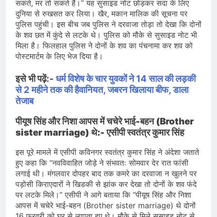
सकते, मर तो सकते हैं।” यह सुसाइड नोट छोड़कर सदा के लिए
दुनिया से रुखसत कर लिया। खैर, मकान मालिक की सूचना पर
पुलिस पहुंची। इस बीच जब पुलिस ने दरवाजा तोड़ा तो देखा कि दोनों
के शव छत में कुंदे से लटके थे। पुलिस को मौके से सुसाइड नोट भी
मिला है। फिलहाल पुलिस ने दोनों के शव का पंचनामा कर शव को
पोस्टमार्टम के लिए भेज दिया है।
इसे भी पढ़ें:-
धर्म विशेष के चार युवकों ने 14 साल की लड़की
से 2 महीने तक की हैवानियत, जबरन खिलाया बीफ, डाला
तेजाब
पीयूष सिंह और निशा आपस में चचेरे भाई-बहन (Brother
sister marriage) थे:- एसीपी स्वतंत्र कुमार सिंह
इस पूरे मामले में एसीपी कविनगर स्वतंत्र कुमार सिंह ने अंदेशा जताते
हुए कहा कि “नवविवाहित जोड़े ने संभवतः सोमवार देर रात फांसी
लगाई थी। मंगलवार दोपहर बाद तक कमरे का दरवाजा न खुलने पर
पड़ोसी किराएदारों ने खिडकी से झांक कर देखा तो दोनों के शव फंदे
पर लटके मिले।” एसीपी ने आगे बताया कि “पीयूष सिंह और निशा
आपस में चचेरे भाई-बहन (Brother sister marriage) थे दोनों
16 फरवरी को घर से लापता हुए थे। मौके से मिले सुसाइड नोट से