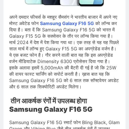
देशभर में विशेष कार्यक्रमों के जरिए भारतीय
बुनकरों और पारंपरिक वस्त्रों को मिलेगा बढ़ावा
August 2, 2026
प्रधानमंत्री नरेंद्र मोदी ने भोगापुरम
अपने दमदार फीचर्स के मशहूर सैमसंग ने भारतीय बाजार में अपने नए
अंतरराष्ट्रीय हवाई अड्डे का उद्घाटन किया,
मोस्ट अवेटेड फोन
Samsung Galaxy F16 5G
को लॉन्च कर
आंध्र प्रदेश में ₹18,000 करोड़ की विकास
August 2, 2026
दिया है। बता दें कि Samsung Galaxy F16 5G को भारत में
परियोजनाओं की शुरुआत
केंद्र सरकार ने विस्तारित Khelo India
Galaxy F15 5G के सक्सेसर के तौर पर लॉन्च किया गया है।
Scheme को मंजूरी दी, खेल ढाँचे को मजबूत
मार्च 2024 में देश में पेश किया गया था। एक तरह से यह यह पिछले
करने के लिए ₹36,441 करोड़ का बड़ा
August 1, 2026
साल मार्च में लॉन्च हुए Galaxy F15 5G का अपग्रेडेड वर्जन है।
प्रावधान
ये एक बजट फोन है। गौर करने वाली बात यह कि इस अपग्रेडेड
वर्जन मीडियाटेक Dimensity 6300 प्रोसेसर दिया गया है।
इसके अलावा इसमें 5,000mAh की बैटरी दी गई है जो कि 25W
की वायर फास्ट चार्जिंग को सपोर्ट करती है। ख़ास बात यह कि
Samsung Galaxy F16 5G को 6 साल तक सॉफ्टवेयर अपडेट
और 6 साल तक सिक्योरिटी अपडेट मिलेगा।
तीन आकर्षक रंगों में उपलब्ध होगा
Samsung Galaxy F16 5G
Samsung Galaxy F16 5G स्मार्ट फोन Bling Black, Glam
Green और Vibing Blue जैसे तीन आकर्षक रंगों में उपलब्ध